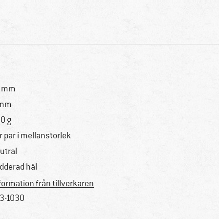
4 mm
 mm
0 g
r par i mellanstorlek
utral
dderad häl
formation från tillverkaren
3-1030