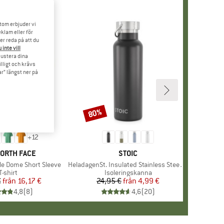
tom erbjuder vi
klam eller för
er reda på att du
 inte vill
 justera dina
illigt och krävs
r” längst ner på
80%
Rabatt
+
12
MÄRKE
NORTH FACE
VARUMÄRKE
STOIC
le Dome Short Sleeve
Produkter
HeladagenSt. Insulated Stainless Steel Bottle 500
Produktgrupp
T-shirt
Produktgrupp
Isoleringskanna
€
från
Pris
Reducerat pris
16,17 €
24,95 €
från
Pris
Reducerat pris
4,99 €
4,8
(
8
)
4,6
(
20
)