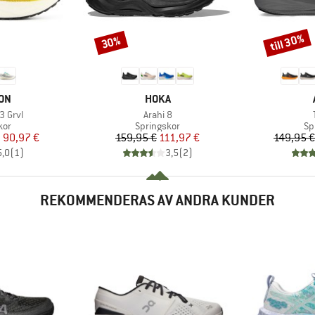
till 30%
30%
Rabatt
Rabatt
ÄRKE
VARUMÄRKE
ON
HOKA
Produkter
3 Grvl
Arahi 8
grupp
Produktgrupp
Pr
kor
Springskor
Sp
is
ducerat pris
Pris
Reducerat pris
n
90,97 €
159,95 €
111,97 €
149,95 €
5,0
(
1
)
3,5
(
2
)
REKOMMENDERAS AV ANDRA KUNDER