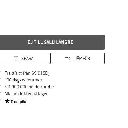
EJ TILL SALU LÄNGRE
SPARA
JÄMFÖR
Hitta fraktinformation här! Öppnas i en i
Fraktfritt från 69 € (SE)
Gå till returpolicyn här Öppnas i en inforuta
100 dagars returrätt
> 4 000 000 nöjda kunder
Alla produkter på lager
Trust Pilot-garanti - hitta all information här!