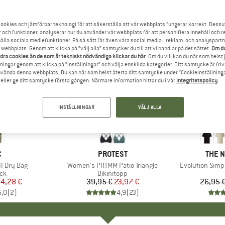
ookies och jämförbar teknologi för att säkerställa att vår webbplats fungerar korrekt. Dessu
r och funktioner, analyserar hur du använder vår webbplats för att personifiera innehåll och re
hålla sociala mediefunktioner. På så sätt får även våra social media-, reklam- och analyspartn
webbplats. Genom att klicka på ”välj alla” samtycker du till att vi handlar på det sättet.
Om du
dra cookies än de som är tekniskt nödvändiga klickar du här
. Om du vill kan du när som helst
ningar genom att klicka på ”inställningar” och välja enskilda kategorier. Ditt samtycke är friv
använda denna webbplats. Du kan när som helst återta ditt samtycke under ”Cookieinställninga
ller ge ditt samtycke första gången. Närmare information hittar du i vår
integritetspolicy
.
INSTÄLLNINGAR
VÄLJ ALLA
till 40%
40%
Rabatt
Rabatt
UMÄRKE
C
VARUMÄRKE
PROTEST
VARU
THE 
I Dry Bag
Produkter
Women's PRTMM Patio Triangle
Produkter
Evolution Simp
tgrupp
ck
Produktgrupp
Bikinitopp
is
ducerat pris
4,28 €
39,95 €
Pris
Reducerat pris
23,97 €
26,95 
5,0
(
2
)
4,9
(
23
)