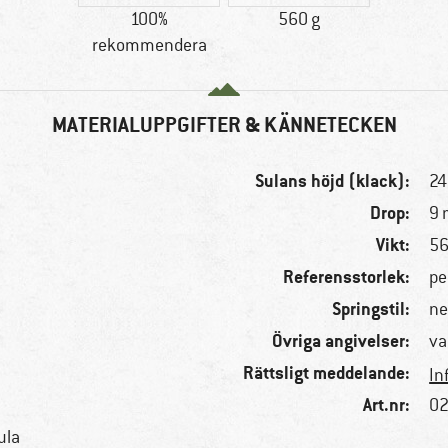
100%
560 g
rekommendera
MATERIALUPPGIFTER & KÄNNETECKEN
Sulans höjd (klack):
2
Drop:
9
Vikt:
56
Referensstorlek:
pe
Springstil:
ne
Övriga angivelser:
va
Rättsligt meddelande:
In
Art.nr:
02
ula