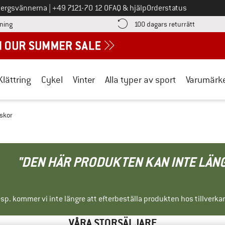
Ring oss på
bergsvännerna
|
+49 7121-70 12 0
FAQ & hjälp
Orderstatus
Hitta betalningsinformationen här! Öppnas i en inforuta
Gå till re
lning
100 dagars returrätt
Klättring
Cykel
Vinter
Alla typer av sport
Varumärk
gskor
"DEN HÄR PRODUKTEN KAN INTE LÄN
sp. kommer vi inte längre att efterbeställa produkten hos tillverka
VÅRA STORSÄLJARE