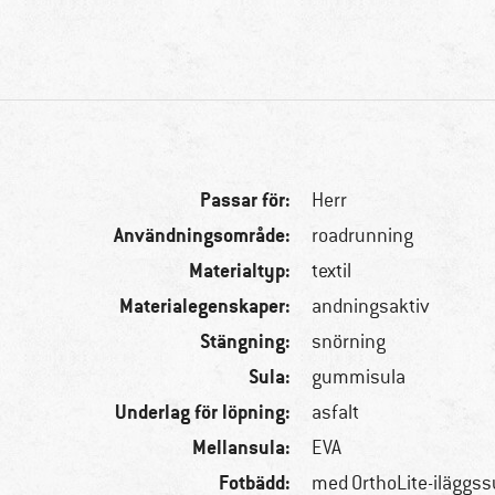
Passar för:
Herr
Användningsområde:
roadrunning
Materialtyp:
textil
Materialegenskaper:
andningsaktiv
Stängning:
snörning
Sula:
gummisula
Underlag för löpning:
asfalt
Mellansula:
EVA
Fotbädd:
med OrthoLite-iläggss