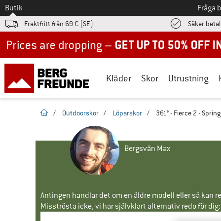
Till
Butik
Fråga 
Fraktfritt från 69 € (SE)
Säker beta
Up to 50% off now in our summer sale
Kläder
Skor
Utrustning
Hemsida
/
Outdoorskor
/
Löparskor
/
361° - Fierce 2 - Sprin
Bergsvän Max
Antingen handlar det om en äldre modell eller så kan re
Misströsta icke, vi har självklart alternativ redo för dig: