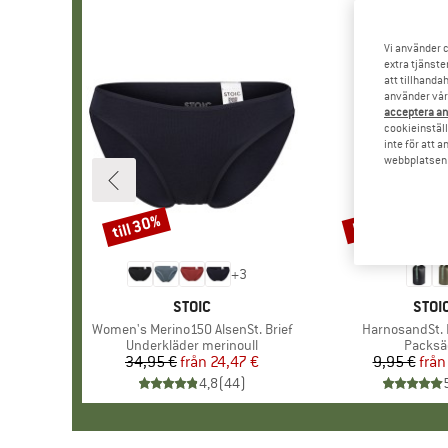
Vi använder c
extra tjänste
att tillhanda
använder vår 
acceptera an
cookieinställ
inte för att 
webbplatsen e
till 30%
57%
Rabatt
Rabatt
+
3
VARUMÄRKE
STOIC
VAR
STOI
Produkter
Women's Merino150 AlsenSt. Brief
Produkter
HarnosandSt. I
Produktgrupp
Underkläder merinoull
Produk
Packsä
34,95 €
från
Pris
Reducerat pris
24,47 €
9,95 €
från
Pr
Re
4,8
(
44
)