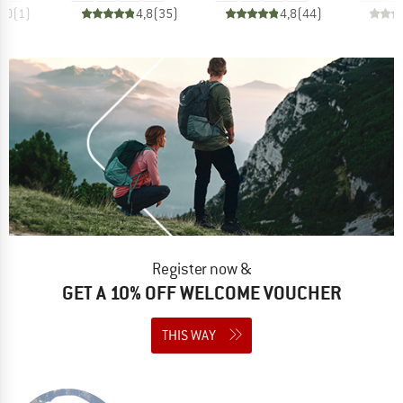
5,0
(
1
)
4,8
(
35
)
4,8
(
44
)
Register now &
GET A 10% OFF WELCOME VOUCHER
THIS WAY