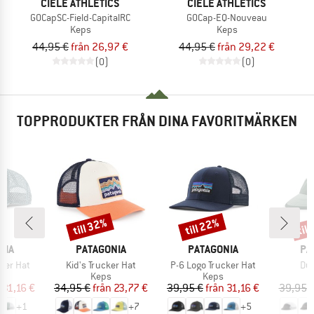
CIELE ATHLETICS
CIELE ATHLETICS
GOCapSC-Field-CapitalRC
GOCap-EQ-Nouveau
Keps
Keps
44,95 €
från 26,97 €
44,95 €
från 29,22 €
(0)
(0)
TOPPRODUKTER FRÅN DINA FAVORITMÄRKEN
till 32%
till 22%
til
Rabatt
Rabatt
Raba
ÄRKE
VARUMÄRKE
VARUMÄRKE
VA
NIA
PATAGONIA
PATAGONIA
PA
Produkter
Produkter
Pro
cker Hat
Kid's Trucker Hat
P-6 Logo Trucker Hat
Duc
uktgrupp
Produktgrupp
Produktgrupp
Keps
Keps
is
ducerat pris
Pris
Reducerat pris
Pris
Reducerat pris
31,16 €
34,95 €
från
23,77 €
39,95 €
från
31,16 €
39,95 
+
1
+
7
+
5