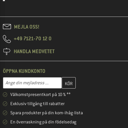
MEJLA OSS!
+49 7121-70 12 0
HANDLA MEDVETET
ÖPPNA KUNDKONTO
Skriv in din e-postadress här och skapa ditt kundkonto i nästa st
Mejladress
Välkomstpresentkort på 10 % **
Exklusiv tillgång till rabatter
Spara produkter på din kom-ihåg-lista
En överraskning på din födelsedag