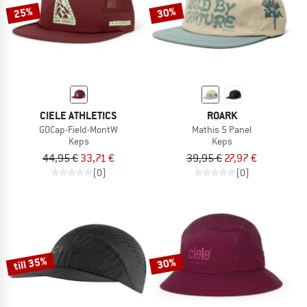
25%
30%
CIELE ATHLETICS
ROARK
GOCap-Field-MontW
Mathis 5 Panel
Keps
Keps
44,95 €
33,71 €
39,95 €
27,97 €
(0)
(0)
till 35%
30%