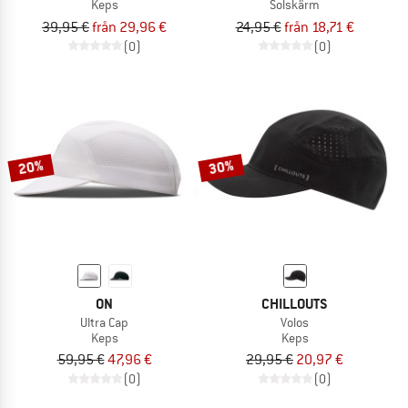
Keps
Solskärm
39,95 €
från 29,96 €
24,95 €
från 18,71 €
(0)
(0)
20%
30%
ON
CHILLOUTS
Ultra Cap
Volos
Keps
Keps
59,95 €
47,96 €
29,95 €
20,97 €
(0)
(0)