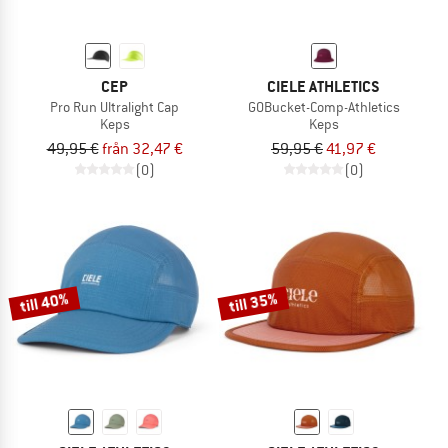
CEP
CIELE ATHLETICS
Pro Run Ultralight Cap
GOBucket-Comp-Athletics
Keps
Keps
49,95 €
från 32,47 €
59,95 €
41,97 €
(0)
(0)
till 40%
till 35%