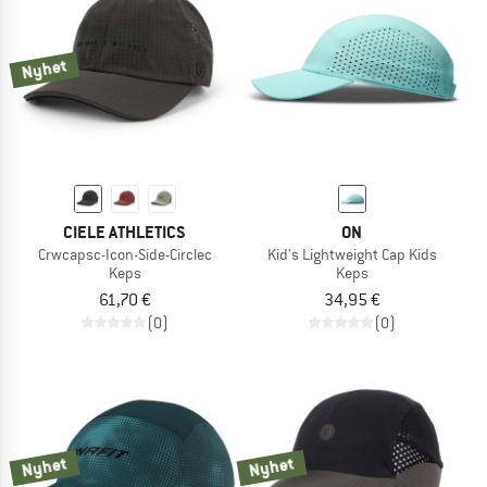
TO THE SALE
Nyhet
CIELE ATHLETICS
ON
Crwcapsc-Icon-Side-Circlec
Kid's Lightweight Cap Kids
Keps
Keps
61,70 €
34,95 €
(0)
(0)
Nyhet
Nyhet