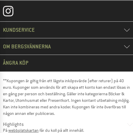
KUNDSERVICE
OM BERGSVÄNNERNA
ÅNGRA KÖP
**Kupongen är giltig från ett lägsta inköpsvärde (efter returer) på 40
euro. Kuponger som används för att skapa ett konto kan endast lösas in
en gång per person och beställning. Gäller inte kategorierna Böcker &
Kartor, Utomhusmat eller Presentkort. Ingen kontant utbetalning möjlig.
Kan inte kombineras med andra koder. Kupongen får inte överföras till
någon annan eller publiceras.
Highlights
På
webbplatskartan
får du koll på allt innehåll.