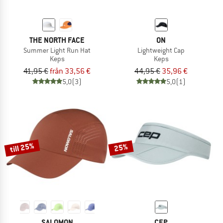
THE NORTH FACE
ON
Summer Light Run Hat
Lightweight Cap
Keps
Keps
41,95 €
från 33,56 €
44,95 €
35,96 €
5,0
(3)
5,0
(1)
till 25%
25%
SALOMON
CEP