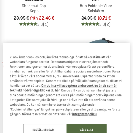
Shakeout Cap
Run Foldable Visor
Keps
Solskärm
29,95 €
från 22,46 €
24,95 €
18,71 €
5,0
(1)
5,0
(2)
Vi använder cookies och jämförbar teknologi för att säkerställa att vår
till 20%
webbplats fungerar korrekt. Dessutom erbjuder vi extra tjänster och
25%
funktioner, analyserar hur du använder vår webbplats för att personifiera
innehåll och reklam eller för att tillhandahålla sociala mediefunktioner. På så
sätt får även våra social media-, reklam- och analyspartner reda på att du
använder vår webbplats. Genom att klicka på ”välj alla” samtycker du till att vi
handlar på det sättet.
Om du inte vill acceptera andra cookies än de som är
tekniskt nödvändiga klickar du här
. Om du vill kan du när som helst justera
dina cookieinställningar genom att klicka på ”inställningar” och välja enskilda
kategorier. Ditt samtycke är frivilligt och krävs inte för att använda denna
webbplats. Du kan när som helst återta ditt samtycke under
BUFF
DYNAFIT
”Cookieinställningar” längst ner på webbplatsen eller ge ditt samtycke första
Speed Cap
Trucker 3
gången. Närmare information hittar du i vår
integritetspolicy
.
Keps
Keps
29,95 €
22,46 €
31,95 €
från 25,56 €
INSTÄLLNINGAR
VÄLJ ALLA
4,4
(5)
4,4
(13)