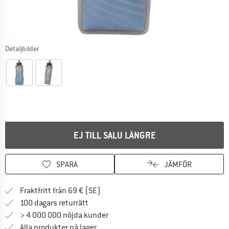
Detaljbilder
EJ TILL SALU LÄNGRE
SPARA
JÄMFÖR
Hitta fraktinformation här! Öppnas i e
Fraktfritt från 69 € (SE)
Gå till returpolicyn här Öppnas i en infor
100 dagars returrätt
> 4 000 000 nöjda kunder
Alla produkter på lager