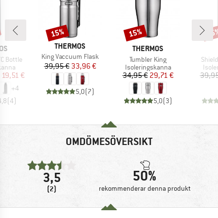
15%
15%
15
Rabatt
Rabatt
Raba
VARUMÄRKE
THERMOS
ÄRKE
VARUMÄRKE
OS
THERMOS
Produkter
King Vaccuum Flask
Produkter
Produ
TC Bottle
Tumbler King
Shiel
Pris
Reducerat pris
39,95 €
33,96 €
upp
Produktgrupp
Prod
kanna
Isoleringskanna
Isol
is
ducerat pris
Pris
Reducerat pris
19,51 €
34,95 €
29,71 €
39,95
+
4
5,0
(
7
)
4,8
(
4
)
5,0
(
3
)
OMDÖMESÖVERSIKT
50%
3,5
(2)
rekommenderar denna produkt