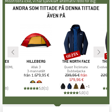
Misströsta icke, vi har självklart alternativ redo för dig:
ANDRA SOM TITTADE PÅ DENNA TITTADE
ÄVEN PÅ
till 25%
30
Rabatt
Raba
KE
ERREX
VARUMÄRKE
HILLEBERG
VARUMÄRKE
THE NORTH FACE
VARU
THE 
ask 500ML
Produkter
Allak 3
Produkter
Quest Triclimate
Produkte
Evolve II T
tgrupp
ska
Produktgrupp
3-mannatält
Produktgrupp
Dubbeljacka
Pr
Dub
 €
is
från
1.679,95 €
Pris
239,95 €
Pris
Reducerat pris
från
229,9
179,96 €
+
1
0,0
(
0
)
5,0
(
1
)
5,0
(
1
)