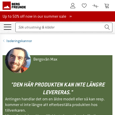
Till kundkontot
Till 
Till minneslistan.
Till produk
Up to 50% off now in our summer sale
Up to 50% off now in our summer sale »
Isoleringskannor
Bergsvän Max
"DEN HÄR PRODUKTEN KAN INTE LÄNGRE
LEVERERAS."
Antingen handlar det om en äldre modell eller så kan resp.
kommer vi inte längre att efterbeställa produkten hos
tillverkaren.