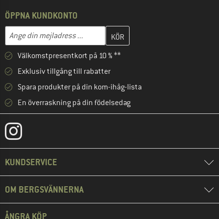
ÖPPNA KUNDKONTO
Skriv in din e-postadress här och skapa ditt kundkonto i nästa st
Mejladress
Välkomstpresentkort på 10 % **
Exklusiv tillgång till rabatter
Spara produkter på din kom-ihåg-lista
En överraskning på din födelsedag
KUNDSERVICE
OM BERGSVÄNNERNA
ÅNGRA KÖP