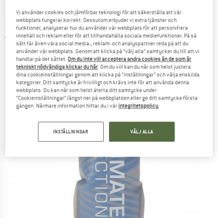
ULTIMATE DIRECTION
-
Body Bottle 450
Vi använder cookies och jämförbar teknologi för att säkerställa att vår
webbplats fungerar korrekt. Dessutom erbjuder vi extra tjänster och
Insulated - Isoleringskanna
funktioner, analyserar hur du använder vår webbplats för att personifiera
innehåll och reklam eller för att tillhandahålla sociala mediefunktioner. På så
3,5
(2)
sätt får även våra social media-, reklam- och analyspartner reda på att du
använder vår webbplats. Genom att klicka på ”välj alla” samtycker du till att vi
handlar på det sättet.
Om du inte vill acceptera andra cookies än de som är
tekniskt nödvändiga klickar du här
. Om du vill kan du när som helst justera
dina cookieinställningar genom att klicka på ”inställningar” och välja enskilda
kategorier. Ditt samtycke är frivilligt och krävs inte för att använda denna
webbplats. Du kan när som helst återta ditt samtycke under
”Cookieinställningar” längst ner på webbplatsen eller ge ditt samtycke första
gången. Närmare information hittar du i vår
integritetspolicy
.
INSTÄLLNINGAR
VÄLJ ALLA