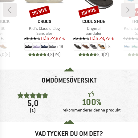
till 30%
till 30%
til
Rabatt
Rabatt
Raba
KE
VARUMÄRKE
VARUMÄRKE
VA
TOCK
CROCS
COOL SHOE
TR
er
Produkter
Produkter
Produkt
FBC
Kid's Classic Clog
Original
Kid's Sa
tgrupp
Produktgrupp
Produktgrupp
P
er
Sandaler
Sandaler
S
is
Pris
Reducerat pris
Pris
Reducerat pris
 €
39,95 €
från
27,97 €
33,95 €
från
23,77 €
47,95 €
+
19
+
5
5,0
(
8
)
4,8
(
23
)
5,0
(
2
)
OMDÖMESÖVERSIKT
100%
5,0
(1)
rekommenderar denna produkt
VAD TYCKER DU OM DET?