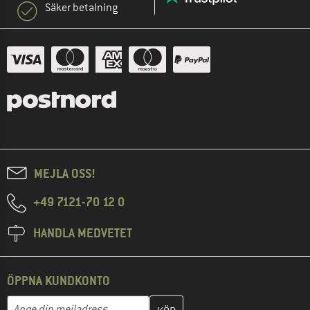
Säker betalning
MEJLA OSS!
+49 7121-70 12 0
HANDLA MEDVETET
ÖPPNA KUNDKONTO
Skriv in din e-postadress här och skapa ditt kundkonto i nästa st
Mejladress