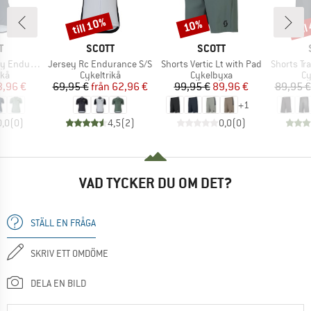
till 10%
til
10%
Rabatt
Rabatt
Raba
MÄRKE
VARUMÄRKE
VARUMÄRKE
T
SCOTT
SCOTT
Produkter
Produkter
Produkte
nce Lt S/S
Jersey Rc Endurance S/S
Shorts Vertic Lt with Pad
Shorts Tra
tgrupp
Produktgrupp
Produktgrupp
Pr
ikå
Cykeltrikå
Cykelbyxa
Cy
is
ducerat pris
Pris
Reducerat pris
Pris
Reducerat pris
3,96 €
69,95 €
från
62,96 €
99,95 €
89,96 €
89,95 €
+
1
0,0
(
0
)
4,5
(
2
)
0,0
(
0
)
VAD TYCKER DU OM DET?
STÄLL EN FRÅGA
SKRIV ETT OMDÖME
DELA EN BILD