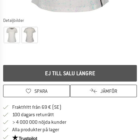
Detaljbilder
EJ TILL SALU LÄNGRE
SPARA
JÄMFÖR
Hitta fraktinformation här! Öppnas i e
Fraktfritt från 69 € (SE)
Gå till returpolicyn här Öppnas i en infor
100 dagars returrätt
> 4 000 000 nöjda kunder
Alla produkter på lager
Trust Pilot-garanti - hitta all information här!