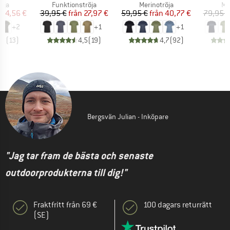
grupp
Produktgrupp
Produktgrupp
Pr
öja
Funktionströja
Merinotröja
Me
is
ducerat pris
Pris
Reducerat pris
Pris
Reducerat pris
54,56 €
39,95 €
från
27,97 €
59,95 €
från
40,77 €
79,95 €
+
2
+
1
+
1
,8
(
13
)
4,5
(
19
)
4,7
(
92
)
Bergsvän Julian - Inköpare
"Jag tar fram de bästa och senaste
outdoorprodukterna till dig!"
Fraktfritt från 69 €
100 dagars returrätt
(SE)