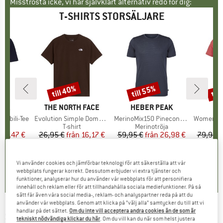
Misströsta icke, vi har självklart alternativ redo för dig:
T-SHIRTS STORSÄLJARE
till 40%
till 55%
til
Rabatt
Rabatt
Raba
ÄRKE
NIA
VARUMÄRKE
THE NORTH FACE
VARUMÄRKE
HEBER PEAK
sibili-Tee
Produkter
Evolution Simple Dome Short Sleeve
Produkter
MerinoMix150 PineconeHe. II T-Shirt
Produkte
Women's Merino155 Lah
uktgrupp
t
Produktgrupp
T-shirt
Produktgrupp
Merinotröja
Pr
Me
is
ducerat pris
31,47 €
26,95 €
från
Pris
Reducerat pris
16,17 €
59,95 €
från
Pris
Reducerat pris
26,98 €
79,95 €
+
2
+
10
+
4
,6
(
46
)
4,8
(
8
)
4,5
(
117
)
Vi använder cookies och jämförbar teknologi för att säkerställa att vår
webbplats fungerar korrekt. Dessutom erbjuder vi extra tjänster och
funktioner, analyserar hur du använder vår webbplats för att personifiera
innehåll och reklam eller för att tillhandahålla sociala mediefunktioner. På så
sätt får även våra social media-, reklam- och analyspartner reda på att du
använder vår webbplats. Genom att klicka på ”välj alla” samtycker du till att vi
handlar på det sättet.
Om du inte vill acceptera andra cookies än de som är
SCOTT
-
Women's Contessa Signature S/S - T-
tekniskt nödvändiga klickar du här
. Om du vill kan du när som helst justera