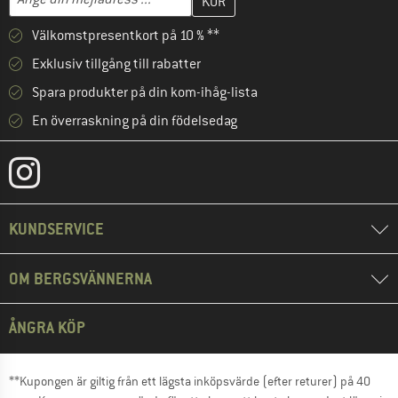
Välkomstpresentkort på 10 % **
Exklusiv tillgång till rabatter
Spara produkter på din kom-ihåg-lista
En överraskning på din födelsedag
KUNDSERVICE
OM BERGSVÄNNERNA
ÅNGRA KÖP
**Kupongen är giltig från ett lägsta inköpsvärde (efter returer) på 40