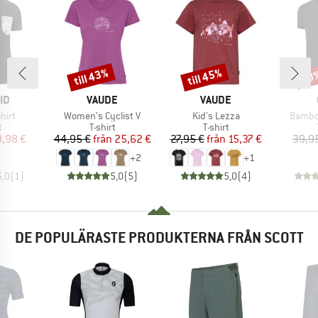
till 43%
till 45%
20
Rabatt
Rabatt
Raba
ÄRKE
VARUMÄRKE
VARUMÄRKE
ID
VAUDE
VAUDE
r
Produkter
Produkter
Produk
hirt
Women's Cyclist V
Kid's Lezza
Bambo
ktgrupp
Produktgrupp
Produktgrupp
t
T-shirt
T-shirt
is
ducerat pris
Pris
Reducerat pris
Pris
Reducerat pris
9,98 €
44,95 €
från
25,62 €
27,95 €
från
15,37 €
39,9
+
2
+
1
5,0
(
1
)
5,0
(
5
)
5,0
(
4
)
DE POPULÄRASTE PRODUKTERNA FRÅN SCOTT