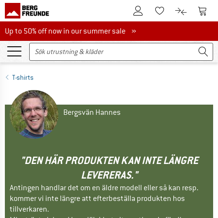
Till kundkontot
Till 
Till minneslistan.
Till produk
Up to 50% off now in our summer sale
Up to 50% off now in our summer sale »
T-shirts
Bergsvän Hannes
"DEN HÄR PRODUKTEN KAN INTE LÄNGRE
LEVERERAS."
Antingen handlar det om en äldre modell eller så kan resp.
kommer vi inte längre att efterbeställa produkten hos
tillverkaren.