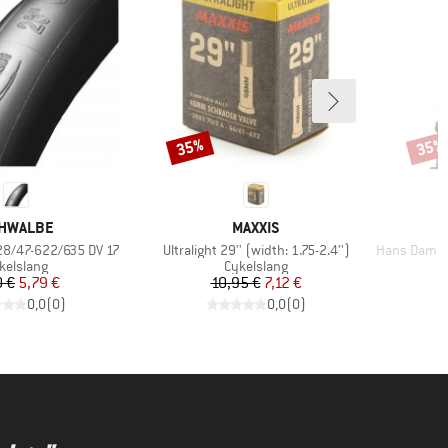
35%
35%
Rabatt
Rabat
RUMÄRKE
VARUMÄRKE
HWALBE
MAXXIS
Produkter
Produkter
 28/47-622/635 DV 17
Ultralight 29'' (width: 1.75-2.4'')
Hans Dampf Evo
oduktgrupp
Produktgrupp
kelslang
Cykelslang
Pris
Reducerat pris
Pris
Reducerat pris
0 €
5,79 €
10,95 €
7,12 €
0,0
(
0
)
0,0
(
0
)