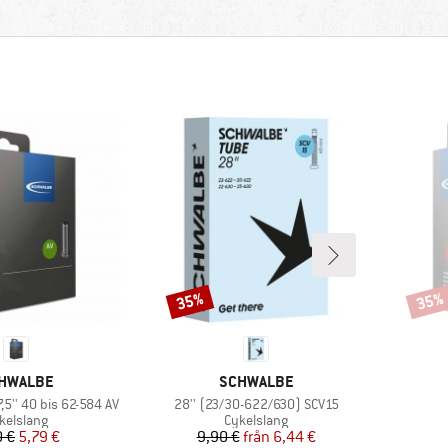
35%
35%
Rabatt
Rabat
RUMÄRKE
VARUMÄRKE
HWALBE
SCHWALBE
Produkter
,5'' 40 bis 62-584 AV
28'' (23/30-622/630) SCV15
oduktgrupp
Produktgrupp
kelslang
Cykelslang
Pris
Reducerat pris
Pris
Reducerat pris
0 €
5,79 €
9,90 €
från
6,44 €