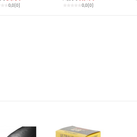
0,0
(
0
)
0,0
(
0
)