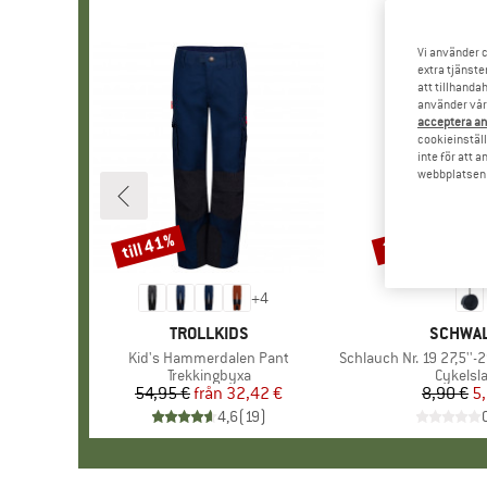
Vi använder c
extra tjänste
att tillhanda
använder vår 
acceptera an
cookieinställ
inte för att 
webbplatsen e
till 41%
35%
Rabatt
Rabatt
+
4
VARUMÄRKE
TROLLKIDS
VARUMÄ
SCHWA
Produkter
Kid's Hammerdalen Pant
Produkter
Schlauch Nr. 19 27,5''-29'
Produktgrupp
Trekkingbyxa
Produk
Cykelsl
54,95 €
från
Pris
Reducerat pris
32,42 €
8,90 €
Pr
Re
5,
4,6
(
19
)