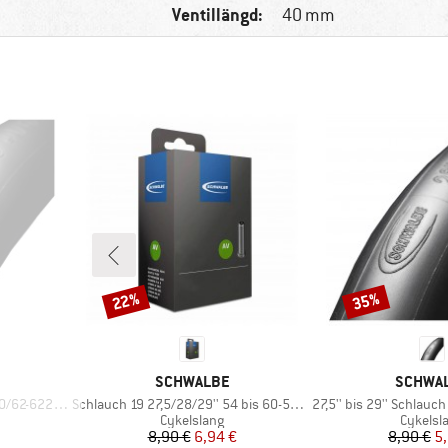
Ventillängd:
40 mm
22%
35%
Rabatt
Rabatt
VARUMÄRKE
VARUMÄ
SCHWALBE
SCHWA
Produkter
Produkter
2/635 SV 19A
Schlauch 19 27,5/28/29'' 54 bis 60-584/622/635
27,5'' bis 29'' Schlauch 40
p
Produktgrupp
Produkt
Cykelslang
Cykelsl
at pris
Pris
Reducerat pris
Pr
Re
8,90 €
6,94 €
8,90 €
5,