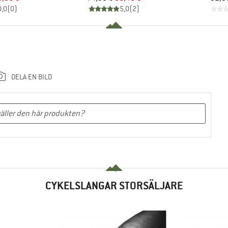
0,0
(
0
)
5,0
(
2
)
DELA EN BILD
CYKELSLANGAR STORSÄLJARE