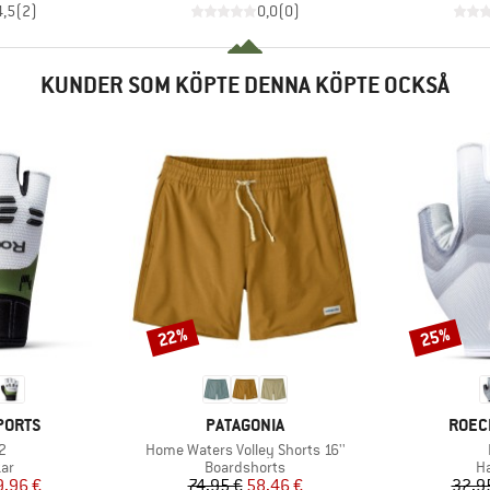
4,5
(
2
)
0,0
(
0
)
KUNDER SOM KÖPTE DENNA KÖPTE OCKSÅ
22%
25%
Rabatt
Rabatt
KE
VARUMÄRKE
VARU
PORTS
PATAGONIA
ROEC
kter
Produkter
 2
Home Waters Volley Shorts 16''
tgrupp
Produktgrupp
Pr
ar
Boardshorts
H
is
ducerat pris
Pris
Reducerat pris
9,96 €
74,95 €
58,46 €
32,9