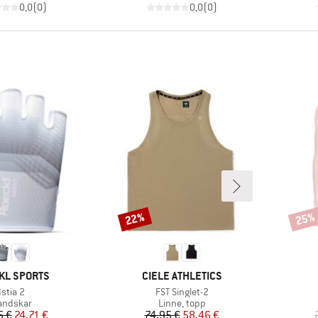
0,0
(
0
)
0,0
(
0
)
22%
25%
Rabatt
Rabat
MÄRKE
VARUMÄRKE
KL SPORTS
CIELE ATHLETICS
Produkter
Produkter
Istia 2
FST Singlet-2
oduktgrupp
Produktgrupp
andskar
Linne, topp
Pris
Reducerat pris
Pris
Reducerat pris
5 €
24,71 €
74,95 €
58,46 €