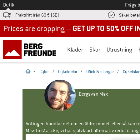
Till
Butik
Fråga 
Fraktfritt från 69 € (SE)
Säker beta
Up to 50% off now in our summer sale
Kläder
Skor
Utrustning
Hemsida
/
Cykel
/
Cykeldelar
/
Däck & slangar
/
Cykelsla
Bergsvän Max
Antingen handlar det om en äldre modell eller så kan re
Misströsta icke, vi har självklart alternativ redo för dig: