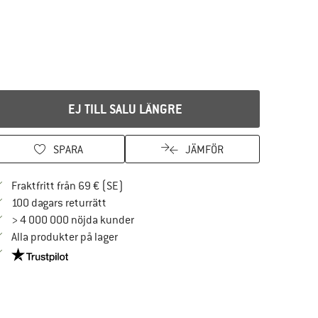
EJ TILL SALU LÄNGRE
SPARA
JÄMFÖR
Hitta fraktinformation här! Öppnas i en i
Fraktfritt från 69 € (SE)
Gå till returpolicyn här Öppnas i en inforuta
100 dagars returrätt
> 4 000 000 nöjda kunder
Alla produkter på lager
Trust Pilot-garanti - hitta all information här!