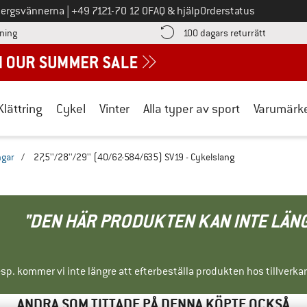
Ring oss på
bergsvännerna
|
+49 7121-70 12 0
FAQ & hjälp
Orderstatus
Hitta betalningsinformationen här! Öppnas i en inforuta
Gå till re
lning
100 dagars returrätt
Klättring
Cykel
Vinter
Alla typer av sport
Varumärk
ngar
/
27,5''/28''/29'' (40/62-584/635) SV19 - Cykelslang
"DEN HÄR PRODUKTEN KAN INTE LÄN
sp. kommer vi inte längre att efterbeställa produkten hos tillverka
ANDRA SOM TITTADE PÅ DENNA KÖPTE OCKSÅ