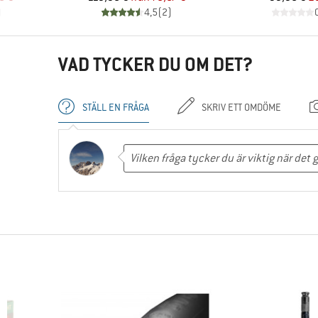
)
4,5
(
2
)
VAD TYCKER DU OM DET?
STÄLL EN FRÅGA
SKRIV ETT OMDÖME