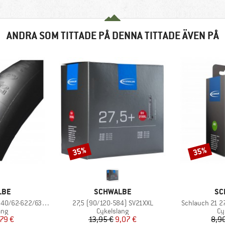
ANDRA SOM TITTADE PÅ DENNA TITTADE ÄVEN PÅ
35%
35%
Rabatt
Rabatt
RKE
VARUMÄRKE
VA
LBE
SCHWALBE
SC
Produkter
Produkter
/62-622/635 SV 19
27,5 (90/120-584) SV21XXL
Schlauch 21 27
grupp
Produktgrupp
Pr
ang
Cykelslang
Cy
is
ducerat pris
Pris
Reducerat pris
79 €
13,95 €
9,07 €
8,9