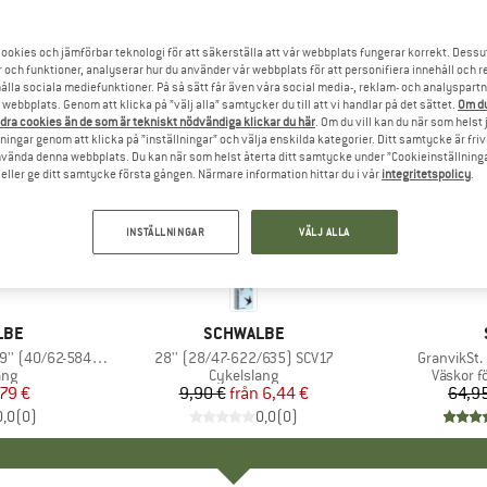
ookies och jämförbar teknologi för att säkerställa att vår webbplats fungerar korrekt. Dessu
r och funktioner, analyserar hur du använder vår webbplats för att personifiera innehåll och re
hålla sociala mediefunktioner. På så sätt får även våra social media-, reklam- och analyspartn
webbplats. Genom att klicka på ”välj alla” samtycker du till att vi handlar på det sättet.
Om du
dra cookies än de som är tekniskt nödvändiga klickar du här
. Om du vill kan du när som helst
ningar genom att klicka på ”inställningar” och välja enskilda kategorier. Ditt samtycke är friv
använda denna webbplats. Du kan när som helst återta ditt samtycke under ”Cookieinställninga
ller ge ditt samtycke första gången. Närmare information hittar du i vår
integritetspolicy
.
INSTÄLLNINGAR
VÄLJ ALLA
35%
45%
Rabatt
Rabatt
RKE
LBE
VARUMÄRKE
SCHWALBE
' (40/62-584/635)
Produkter
28'' (28/47-622/635) SCV17
Produkter
GranvikSt.
tgrupp
ang
Produktgrupp
Cykelslang
Produkt
Väskor f
is
ducerat pris
79 €
9,90 €
från
Pris
Reducerat pris
6,44 €
64,9
0,0
(
0
)
0,0
(
0
)