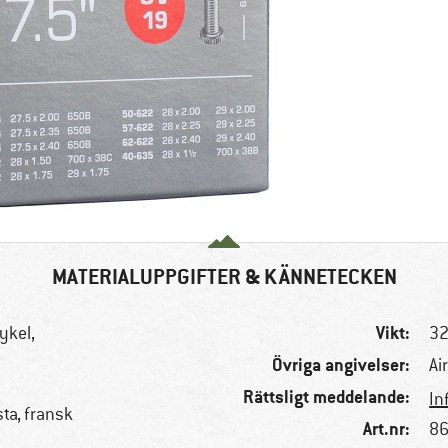
MATERIALUPPGIFTER & KÄNNETECKEN
Vikt:
cykel,
32
Övriga angivelser:
Ai
Rättsligt meddelande:
In
ta, fransk
Art.nr:
86