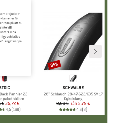
tom erbjuder vi
klam eller för
er reda på att du
 inte vill
 justera dina
illigt och krävs
r” längst ner på
35%
Rabatt
VARUMÄRKE
STOIC
VARUMÄRKE
SCHWALBE
 Back Pannier 22
Produkter
28'' Schlauch 28/47-622/635 SV 17
grupp
ör pakethållare
Produktgrupp
Cykelslang
5 €
Pris
Reducerat pris
35,72 €
8,90 €
från
Pris
Reducerat pris
5,79 €
4,5
(
169
)
4,6
(
8
)