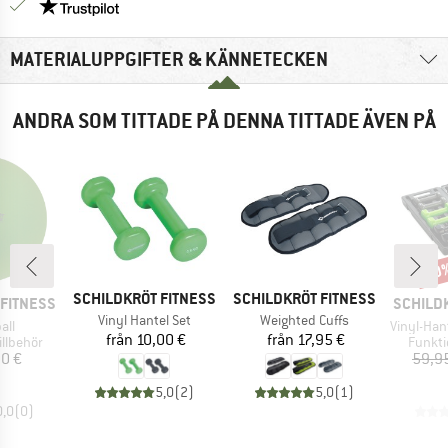
Trust Pilot-garanti - hitta all information här!
MATERIALUPPGIFTER & KÄNNETECKEN
ANDRA SOM TITTADE PÅ DENNA TITTADE ÄVEN PÅ
20
Raba
VARUMÄRKE
VARUMÄRKE
SCHILDKRÖT FITNESS
SCHILDKRÖT FITNESS
VARUMÄ
FITNESS
SCHILD
Produkter
Produkter
Vinyl Hantel Set
Weighted Cuffs
er
Produkte
all
Vinyl-Han
Pris
Pris
från
10,00 €
från
17,95 €
pp
Produ
illbehör
Funkti
is
00 €
59,9
5,0
(
2
)
5,0
(
1
)
0,0
(
0
)