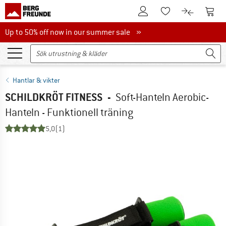
Till kundkontot
Till 
Till minneslistan.
Till produk
Up to 50% off now in our summer sale
Up to 50% off now in our summer sale »
Hantlar & vikter
SCHILDKRÖT FITNESS
-
Soft-Hanteln Aerobic-
Hanteln - Funktionell träning
5,0
(1)