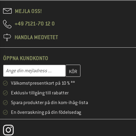
MEJLA OSS!
+49 7121-70 12 0
HANDLA MEDVETET
ÖPPNA KUNDKONTO
Skriv in din e-postadress här och skapa ditt kundkonto i nästa st
Mejladress
Välkomstpresentkort på 10 % **
Exklusiv tillgång till rabatter
Spara produkter på din kom-ihåg-lista
En överraskning på din födelsedag