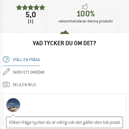
100%
5,0
(1)
rekommenderar denna produkt
VAD TYCKER DU OM DET?
STÄLL EN FRÅGA
SKRIV ETT OMDÖME
DELA EN BILD