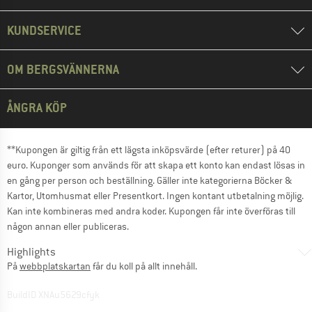
KUNDSERVICE
OM BERGSVÄNNERNA
ÅNGRA KÖP
**Kupongen är giltig från ett lägsta inköpsvärde (efter returer) på 40
euro. Kuponger som används för att skapa ett konto kan endast lösas in
en gång per person och beställning. Gäller inte kategorierna Böcker &
Kartor, Utomhusmat eller Presentkort. Ingen kontant utbetalning möjlig.
Kan inte kombineras med andra koder. Kupongen får inte överföras till
någon annan eller publiceras.
Highlights
På
webbplatskartan
får du koll på allt innehåll.
BuildID XNAu5629cfyk