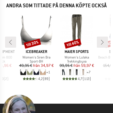
ANDRA SOM TITTADE PÅ DENNA KÖPTE OCKSÅ
till 30%
till 40%
40
Rabatt
Rabatt
Raba
VARUMÄRKE
VARUMÄRKE
V
QUIPMENT
ICEBREAKER
MAIER SPORTS
SE
Produkter
Produkter
Produkter
ium 800
Women's Siren Bra
Women's Lulaka
Beach Bohème
grupp
Produktgrupp
Produktgrupp
P
äck
Sport-BH
Trekkingbyxa
B
is
ducerat pris
Pris
Reducerat pris
Pris
Reducerat pris
24,96 €
49,95 €
från
34,97 €
99,95 €
från
59,97 €
154,9
+
1
+
7
5,0
(
2
)
4,2
(
89
)
4,7
(
113
)