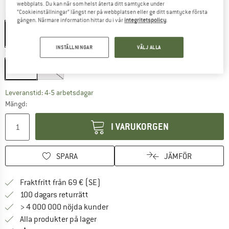
webbplats. Du kan när som helst återta ditt samtycke under
”Cookieinställningar” längst ner på webbplatsen eller ge ditt samtycke första
Färg:
Green
gången. Närmare information hittar du i vår
integritetspolicy
.
INSTÄLLNINGAR
VÄLJ ALLA
Storlek:
0,5 kg
0,5 kg
1 kg
Länken öppnas i en inforuta och innehåller 
Leveranstid: 4-5 arbetsdagar
Mängd:
I VARUKORGEN
SPARA
JÄMFÖR
Hitta fraktinformation här! Öppnas i e
Fraktfritt från 69 € (SE)
Gå till returpolicyn här Öppnas i en infor
100 dagars returrätt
> 4 000 000 nöjda kunder
Alla produkter på lager