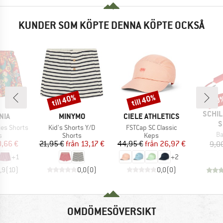
KUNDER SOM KÖPTE DENNA KÖPTE OCKSÅ
till 40%
till 40%
10
Rabatt
Rabatt
Raba
VARU
SCHIL
ÄRKE
VARUMÄRKE
VARUMÄRKE
NIA
MINYMO
CIELE ATHLETICS
S
Produkter
Produkter
es Shorts
Kid's Shorts Y/D
FSTCap SC Classic
Pr
Ba
ktgrupp
Produktgrupp
Produktgrupp
s
Shorts
Keps
is
ducerat pris
Pris
Reducerat pris
Pris
Reducerat pris
,66 €
21,95 €
från
13,17 €
44,95 €
från
26,97 €
9,0
+
1
+
2
,9
(
10
)
0,0
(
0
)
0,0
(
0
)
OMDÖMESÖVERSIKT