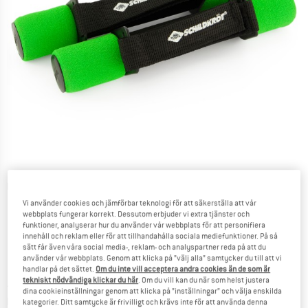
Detaljbilder
Vi använder cookies och jämförbar teknologi för att säkerställa att vår
webbplats fungerar korrekt. Dessutom erbjuder vi extra tjänster och
funktioner, analyserar hur du använder vår webbplats för att personifiera
innehåll och reklam eller för att tillhandahålla sociala mediefunktioner. På så
sätt får även våra social media-, reklam- och analyspartner reda på att du
använder vår webbplats. Genom att klicka på ”välj alla” samtycker du till att vi
Pris:
17,95
€
handlar på det sättet.
Om du inte vill acceptera andra cookies än de som är
inkl. moms
tekniskt nödvändiga klickar du här
. Om du vill kan du när som helst justera
~
KR
196,09
dina cookieinställningar genom att klicka på ”inställningar” och välja enskilda
Information om fraktkostnader. Öppnas i en inforuta
plus fraktkostnader
kategorier. Ditt samtycke är frivilligt och krävs inte för att använda denna