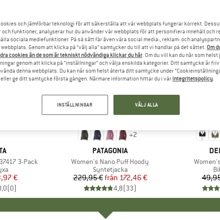
ookies och jämförbar teknologi för att säkerställa att vår webbplats fungerar korrekt. Dessu
r och funktioner, analyserar hur du använder vår webbplats för att personifiera innehåll och re
hålla sociala mediefunktioner. På så sätt får även våra social media-, reklam- och analyspartn
webbplats. Genom att klicka på ”välj alla” samtycker du till att vi handlar på det sättet.
Om du
dra cookies än de som är tekniskt nödvändiga klickar du här
. Om du vill kan du när som helst
ningar genom att klicka på ”inställningar” och välja enskilda kategorier. Ditt samtycke är friv
använda denna webbplats. Du kan när som helst återta ditt samtycke under ”Cookieinställninga
ller ge ditt samtycke första gången. Närmare information hittar du i vår
integritetspolicy
.
INSTÄLLNINGAR
VÄLJ ALLA
till 25%
40%
Rabatt
Rabatt
+
2
ÄRKE
TA
VARUMÄRKE
PATAGONIA
VA
DE
337417 3-Pack
Produkter
Women's Nano Puff Hoody
Produkte
Women's 
tgrupp
yxa
Produktgrupp
Syntetjacka
Pr
Bi
is
ducerat pris
,97 €
229,95 €
från
Pris
Reducerat pris
172,46 €
49,95
0,0
(
0
)
4,8
(
33
)