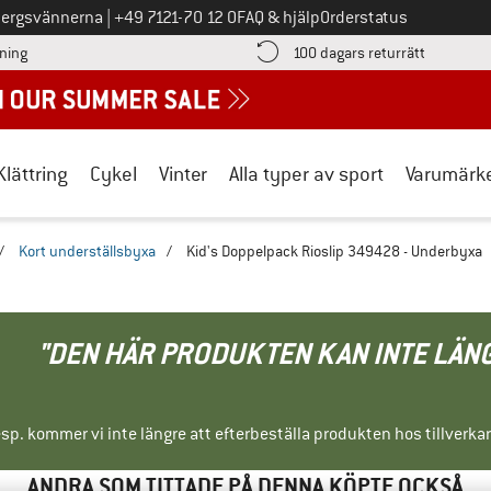
Ring oss på
bergsvännerna
|
+49 7121-70 12 0
FAQ & hjälp
Orderstatus
Hitta betalningsinformationen här! Öppnas i en inforuta
Gå till re
lning
100 dagars returrätt
Klättring
Cykel
Vinter
Alla typer av sport
Varumärk
/
Kort underställsbyxa
/
Kid's Doppelpack Rioslip 349428 - Underbyxa
"DEN HÄR PRODUKTEN KAN INTE LÄN
sp. kommer vi inte längre att efterbeställa produkten hos tillverka
ANDRA SOM TITTADE PÅ DENNA KÖPTE OCKSÅ