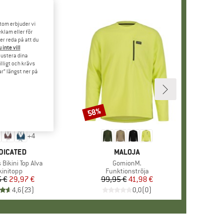
tom erbjuder vi
klam eller för
er reda på att du
 inte vill
 justera dina
illigt och krävs
r” längst ner på
58%
Rabatt
+
4
RUMÄRKE
DICATED
VARUMÄRKE
MALOJA
r
Bikini Top Alva
Produkter
GomionM.
oduktgrupp
kinitopp
Produktgrupp
Funktionströja
 €
Pris
Reducerat pris
29,97 €
99,95 €
Pris
Reducerat pris
41,98 €
4,6
(
23
)
0,0
(
0
)