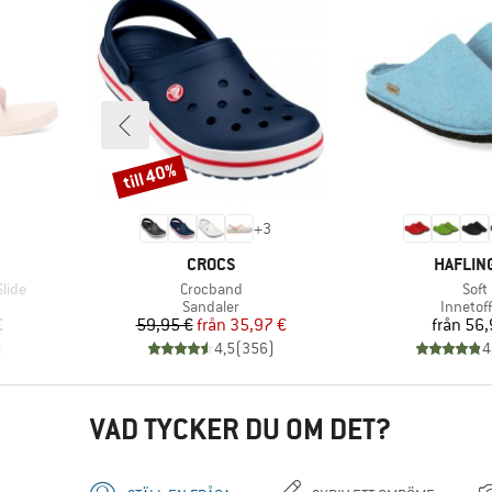
till 40%
Rabatt
+
3
KE
VARUMÄRKE
VARUMÄ
CROCS
HAFLIN
Produkter
Prod
lide
Crocband
Soft
pp
Produktgrupp
Produk
Sandaler
Innetoff
at pris
Pris
Reducerat pris
Pr
€
59,95 €
från
35,97 €
från
56,
)
4,5
(
356
)
4
VAD TYCKER DU OM DET?