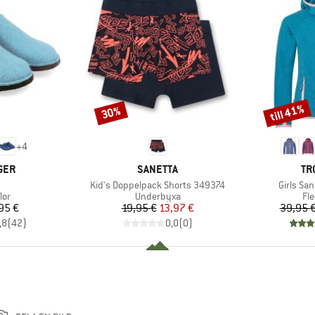
till 41%
30%
Rabatt
Rabatt
+
4
RKE
VARUMÄRKE
VA
GER
SANETTA
TR
ukter
Produkter
Produkt
Kid's Doppelpack Shorts 349374
Girls Sa
tgrupp
Produktgrupp
Pr
lor
Underbyxa
Fl
is
Pris
Reducerat pris
95 €
19,95 €
13,97 €
39,95 
,8
(
42
)
0,0
(
0
)