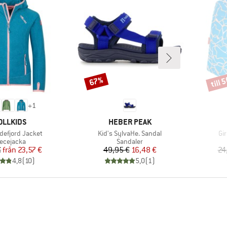
till 
67%
Rabatt
Rabat
+
1
RUMÄRKE
VARUMÄRKE
OLLKIDS
HEBER PEAK
er
Produkter
Pr
ndefjord Jacket
Kid's SylvaHe. Sandal
Gi
oduktgrupp
Produktgrupp
eecejacka
Sandaler
Pris
Reducerat pris
Pris
Reducerat pris
€
från
23,57 €
49,95 €
16,48 €
24
4,8
(
10
)
5,0
(
1
)