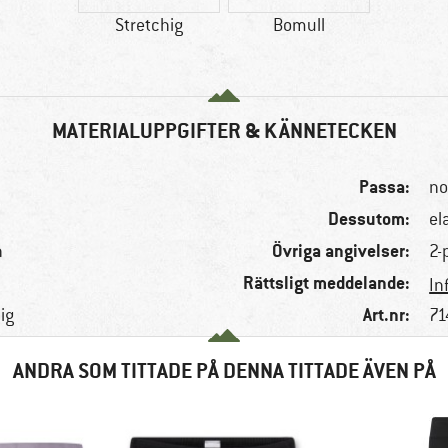
Stretchig
Bomull
MATERIALUPPGIFTER & KÄNNETECKEN
Passa:
no
Dessutom:
el
Övriga angivelser:
n
2-
Rättsligt meddelande:
In
Art.nr:
ig
71
ANDRA SOM TITTADE PÅ DENNA TITTADE ÄVEN PÅ