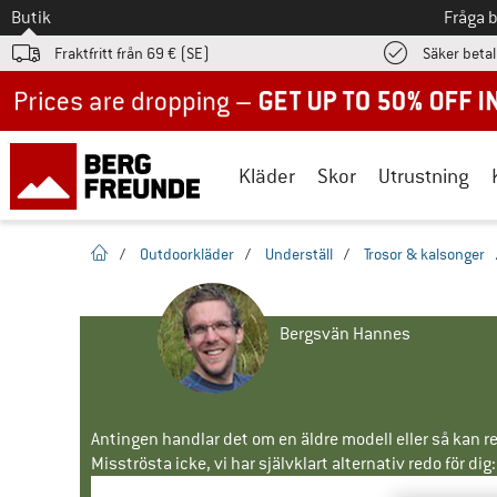
Till
Butik
Fråga 
Fraktfritt från 69 € (SE)
Säker beta
Up to 50% off now in our summer sale
Kläder
Skor
Utrustning
Hemsida
/
Outdoorkläder
/
Underställ
/
Trosor & kalsonger
Bergsvän Hannes
Antingen handlar det om en äldre modell eller så kan re
Misströsta icke, vi har självklart alternativ redo för dig: