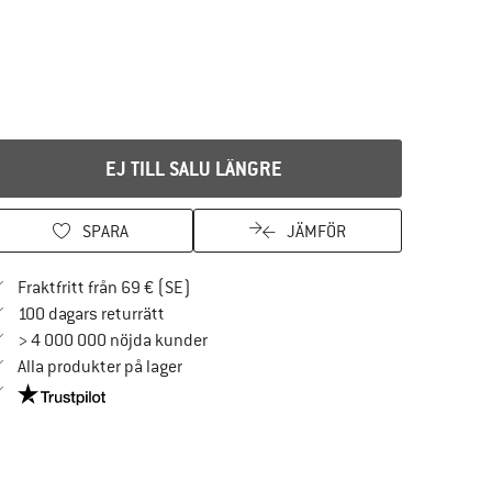
EJ TILL SALU LÄNGRE
SPARA
JÄMFÖR
Hitta fraktinformation här! Öppnas i en i
Fraktfritt från 69 € (SE)
Gå till returpolicyn här Öppnas i en inforuta
100 dagars returrätt
> 4 000 000 nöjda kunder
Alla produkter på lager
Trust Pilot-garanti - hitta all information här!