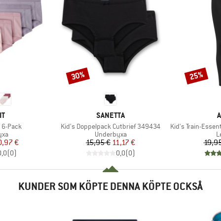
30%
25%
Rabatt
Rabatt
MÄRKE
VARUMÄRKE
V
IT
SANETTA
A
Produkter
Produkter
r 6-Pack
Kid's Doppelpack Cutbrief 349434
Kid's Train-Essen
grupp
Produktgrupp
P
yxa
Underbyxa
L
is
ducerat pris
Pris
Reducerat pris
0,97 €
15,95 €
11,17 €
19,9
0,0
(
0
)
0,0
(
0
)
KUNDER SOM KÖPTE DENNA KÖPTE OCKSÅ