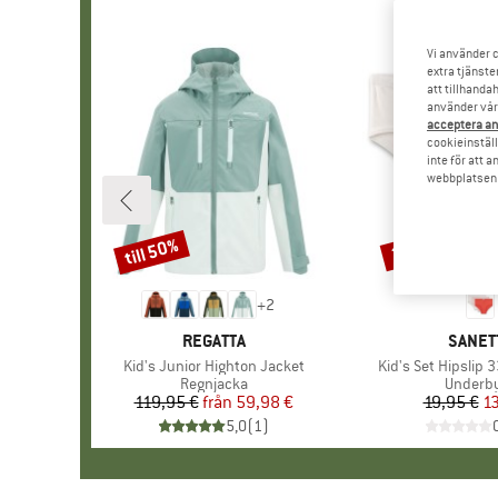
Vi använder c
extra tjänste
att tillhanda
använder vår 
acceptera an
cookieinställ
inte för att 
webbplatsen e
till 50%
30%
Rabatt
Rabatt
+
2
VARUMÄRKE
REGATTA
VARUM
SANET
Produkter
Kid's Junior Highton Jacket
Produkter
Kid's Set Hipslip 
Produktgrupp
Regnjacka
Produk
Underb
119,95 €
från
Pris
Reducerat pris
59,98 €
19,95 €
Pr
Re
13
5,0
(
1
)