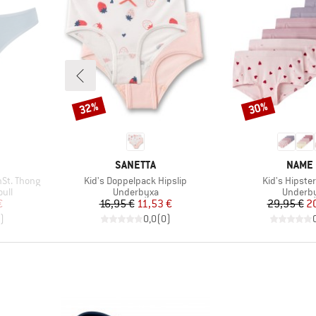
32%
30%
Rabatt
Rabatt
KE
VARUMÄRKE
VARU
SANETTA
NAME 
Produkter
Produkter
St. Thong
Kid's Doppelpack Hipslip
Kid's Hipste
Produktgrupp
Produkt
ull
Underbyxa
Underb
at pris
Pris
Reducerat pris
Pr
Re
€
16,95 €
11,53 €
29,95 €
2
)
0,0
(
0
)