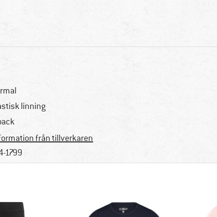
rmal
astisk linning
pack
formation från tillverkaren
4-1799