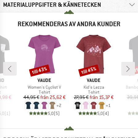
MATERIALUPPGIFTER & KÄNNETECKEN
REKOMMENDERAS AV ANDRA KUNDER
till 43%
till 45%
20
Rabatt
Rabatt
Raba
ÄRKE
VARUMÄRKE
VARUMÄRKE
ID
VAUDE
VAUDE
r
Produkter
Produkter
Produk
hirt
Women's Cyclist V
Kid's Lezza
Bambo
ktgrupp
Produktgrupp
Produktgrupp
t
T-shirt
T-shirt
is
ducerat pris
Pris
Reducerat pris
Pris
Reducerat pris
9,98 €
44,95 €
från
25,62 €
27,95 €
från
15,37 €
39,9
+
2
+
1
5,0
(
1
)
5,0
(
5
)
5,0
(
4
)