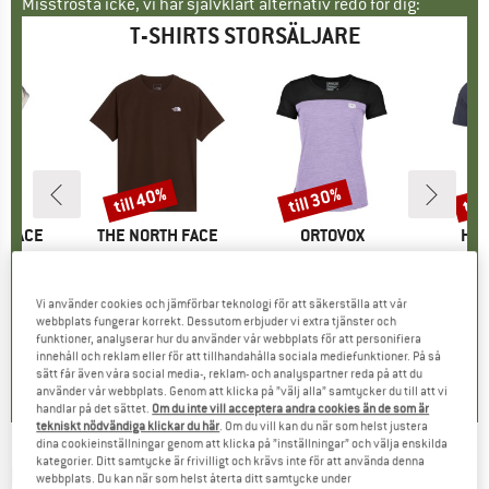
Misströsta icke, vi har självklart alternativ redo för dig:
T-SHIRTS STORSÄLJARE
till 40%
till 30%
til
Rabatt
Rabatt
Raba
E
 FACE
VARUMÄRKE
THE NORTH FACE
VARUMÄRKE
ORTOVOX
VA
HEB
ken Tank
Produkter
Evolution Simple Dome Short Sleeve
Produkter
Women's 150 Cool Logo T-Shirt
Produkte
MerinoMix150 Pi
uktgrupp
t
Produktgrupp
T-shirt
Produktgrupp
Merinotröja
Pr
Me
is
ducerat pris
27,97 €
26,95 €
från
Pris
Reducerat pris
16,17 €
89,95 €
från
Pris
Reducerat pris
62,97 €
59,95 €
Vi använder cookies och jämförbar teknologi för att säkerställa att vår
webbplats fungerar korrekt. Dessutom erbjuder vi extra tjänster och
+
10
funktioner, analyserar hur du använder vår webbplats för att personifiera
,9
(
25
)
4,8
(
8
)
4,7
(
24
)
innehåll och reklam eller för att tillhandahålla sociala mediefunktioner. På så
sätt får även våra social media-, reklam- och analyspartner reda på att du
använder vår webbplats. Genom att klicka på ”välj alla” samtycker du till att vi
handlar på det sättet.
Om du inte vill acceptera andra cookies än de som är
tekniskt nödvändiga klickar du här
. Om du vill kan du när som helst justera
dina cookieinställningar genom att klicka på ”inställningar” och välja enskilda
kategorier. Ditt samtycke är frivilligt och krävs inte för att använda denna
PICTURE
-
Women's Keynee Tee - T-shirt
webbplats. Du kan när som helst återta ditt samtycke under