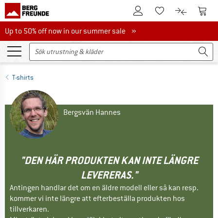
Till kundkontot
Till 
Till minneslistan.
Till produk
Up to 50% off now in our summer sale
Up to 50% off now in our summer sale »
T-shirts
Bergsvän Hannes
"DEN HÄR PRODUKTEN KAN INTE LÄNGRE
LEVERERAS."
Antingen handlar det om en äldre modell eller så kan resp.
kommer vi inte längre att efterbeställa produkten hos
tillverkaren.