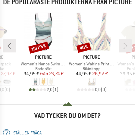
DE POPULÄRASTE PRODUKTERNA FRÅN PICTURE
till 75%
til
40%
Rabatt
Rabatt
Raba
ÄRKE
VARUMÄRKE
VARUMÄRKE
V
RE
PICTURE
PICTURE
P
Produkter
Produkter
Produkte
stpack
Women's Nanoe Swimsuit
Women's Wahine Printed Top
Women's T
tgrupp
Produktgrupp
Produktgrupp
Prod
ska
Baddräkt
Bikinitopp
Funk
is
ducerat pris
Pris
Reducerat pris
Pris
Reducerat pris
27,97 €
94,95 €
från
23,74 €
44,95 €
26,97 €
39,95 
0,0
(
0
)
2,0
(
1
)
0,0
(
0
)
VAD TYCKER DU OM DET?
STÄLL EN FRÅGA