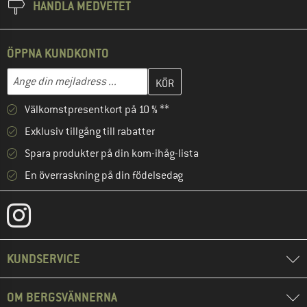
HANDLA MEDVETET
ÖPPNA KUNDKONTO
Skriv in din e-postadress här och skapa ditt kundkonto i nästa st
Mejladress
Välkomstpresentkort på 10 % **
Exklusiv tillgång till rabatter
Spara produkter på din kom-ihåg-lista
En överraskning på din födelsedag
KUNDSERVICE
OM BERGSVÄNNERNA