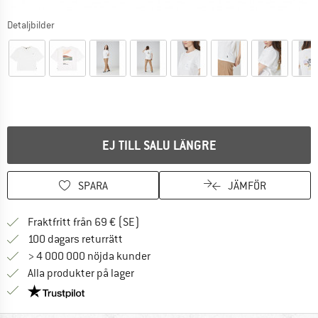
Detaljbilder
EJ TILL SALU LÄNGRE
SPARA
JÄMFÖR
Hitta fraktinformation här! Öppnas i e
Fraktfritt från 69 € (SE)
Gå till returpolicyn här Öppnas i en infor
100 dagars returrätt
> 4 000 000 nöjda kunder
Alla produkter på lager
Trust Pilot-garanti - hitta all information här!