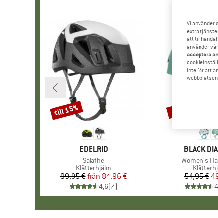
Vi använder c
extra tjänste
att tillhanda
använder vår 
acceptera an
cookieinställ
inte för att 
webbplatsen e
till 15%
10%
Rabatt
Rabatt
VARUMÄRKE
EDELRID
VARUMÄR
BLACK DI
Produkter
Salathe
Produkter
Women's Ha
Produktgrupp
Klätterhjälm
Produkt
Klätterh
99,95 €
från
Pris
Reducerat pris
84,96 €
54,95 €
Pr
Re
49
4,6
(
7
)
4