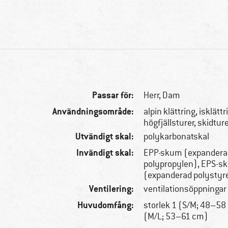
Passar för:
Herr,
Dam
Användningsområde:
alpin klättring, isklättr
högfjällsturer, skidtur
Utvändigt skal:
polykarbonatskal
Invändigt skal:
EPP-skum (expander
polypropylen), EPS-s
(expanderad polystyr
Ventilering:
ventilationsöppningar
Huvudomfång:
storlek 1 (S/M; 48–58 
(M/L; 53–61 cm)