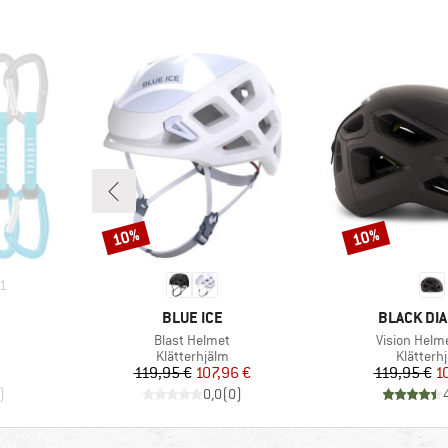
10%
10%
Rabatt
Rabatt
1
KE
VARUMÄRKE
VARUMÄRK
BLUE ICE
BLACK DI
Produkter
Produkter
Blast Helmet
Vision Helm
Produktgrupp
Produkt
Klätterhjälm
Klätterh
Pris
Reducerat pris
Pr
Re
119,95 €
107,96 €
119,95 €
1
)
0,0
(
0
)