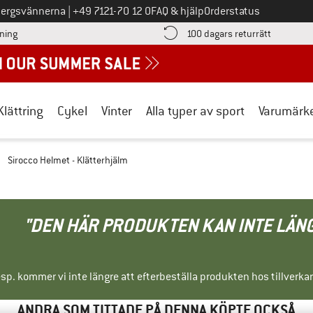
Ring oss på
bergsvännerna
|
+49 7121-70 12 0
FAQ & hjälp
Orderstatus
Hitta betalningsinformationen här! Öppnas i en inforuta
Gå till re
lning
100 dagars returrätt
Klättring
Cykel
Vinter
Alla typer av sport
Varumärk
/
Sirocco Helmet - Klätterhjälm
"DEN HÄR PRODUKTEN KAN INTE LÄN
sp. kommer vi inte längre att efterbeställa produkten hos tillverka
ANDRA SOM TITTADE PÅ DENNA KÖPTE OCKSÅ