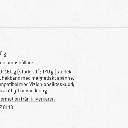
0 g
nnlampshållare
kt: 160 g (storlek 1); 170 g (storlek
; hakband med magnetiskt spänne;
mpatibel med Vizion-ansiktsskydd;
tra utbytbar vaddering
formation från tillverkaren
7-0143