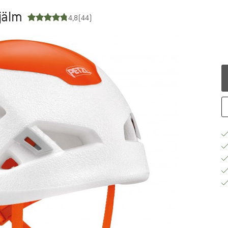
jälm
4,8
(44)