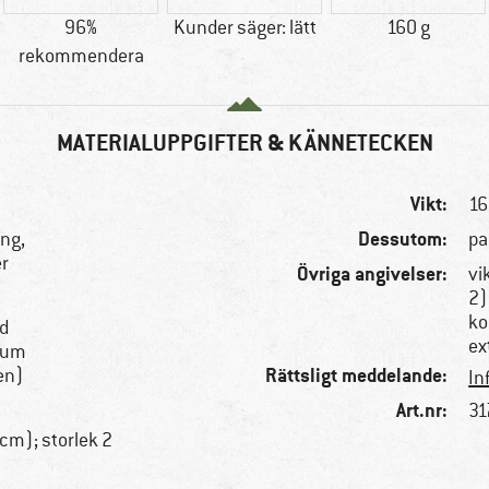
96%
Kunder säger: lätt
160 g
rekommendera
MATERIALUPPGIFTER & KÄNNETECKEN
Vikt:
16
Dessutom:
ing,
pa
er
Övriga angivelser:
vi
2)
ko
ad
ex
kum
Rättsligt meddelande:
en)
In
Art.nr:
31
cm); storlek 2