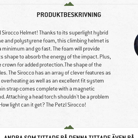
PRODUKTBESKRIVNING
l Sirocco Helmet! Thanks to its superlight hybrid
ne and polystyrene foam, this climbing helmet is
a minimum and go fast. The foam will provide
 its shape to absorb the energy of the impact. Plus,
 crown for added protection.The shape of the
es. The Sirocco has an array of clever features as
t overheating as well as an excellent fit system
chin strap comes complete with a magnetic
nd. Attaching a head torch shouldn't be a problem
How light can it get? The Petzl Sirocco!
ANDRA SOM TITTADE PÅ DENNA TITTADE ÄVEN PÅ