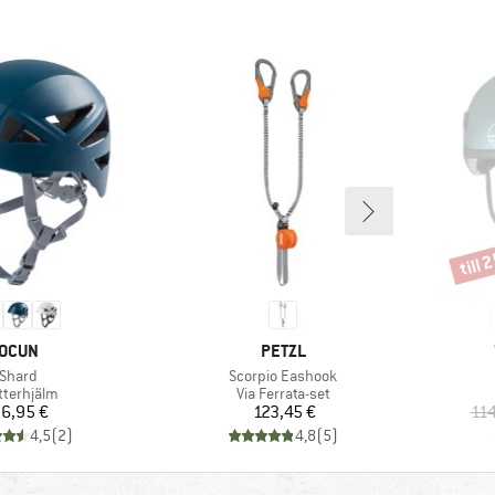
till 
Rabat
VARUMÄRKE
VARUMÄRKE
OCUN
PETZL
Produkter
Produkter
Shard
Scorpio Eashook
duktgrupp
Produktgrupp
tterhjälm
Via Ferrata-set
Pris
Pris
6,95 €
123,45 €
114
4,5
(
2
)
4,8
(
5
)