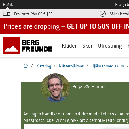
Till
Butik
Fråga 
Fraktfritt från 69 € (SE)
Säker beta
Up to 50% off now in our summer sale
Kläder
Skor
Utrustning
Hemsida
/
Klättring
/
Klätterhjälmar
/
Hjälmar med skum
Bergsvän Hannes
Antingen handlar det om en äldre modell eller så kan re
Misströsta icke, vi har självklart alternativ redo för dig: