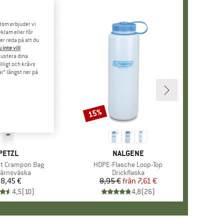
tom erbjuder vi
klam eller för
er reda på att du
 inte vill
 justera dina
illigt och krävs
r” längst ner på
15%
Rabatt
VARUMÄRKE
PETZL
VARUMÄRKE
NALGENE
r
ght Crampon Bag
Produkter
HDPE-Flasche Loop-Top
uktgrupp
järnsväska
Produktgrupp
Drickflaska
8,45 €
Pris
8,95 €
från
Pris
Reducerat pris
7,61 €
4,5
(
10
)
4,8
(
26
)