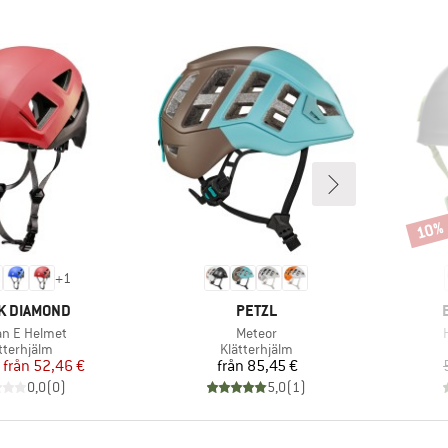
10%
Rabat
+
1
MÄRKE
VARUMÄRKE
K DIAMOND
PETZL
kter
Produkter
an E Helmet
Meteor
duktgrupp
Produktgrupp
tterhjälm
Klätterhjälm
Pris
Reducerat pris
Pris
från
52,46 €
från
85,45 €
0,0
(
0
)
5,0
(
1
)