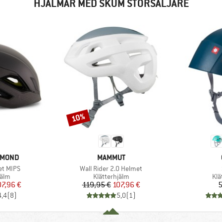
HJÄLMAR MED SKUM STORSÄLJARE
10%
Rabatt
E
VARUMÄRKE
AMOND
MAMMUT
Produkter
et MIPS
Wall Rider 2.0 Helmet
grupp
Produktgrupp
Pro
jälm
Klätterhjälm
Klä
is
ducerat pris
Pris
Reducerat pris
07,96 €
119,95 €
107,96 €
5
4,4
(
8
)
5,0
(
1
)