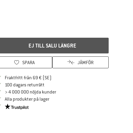
EJ TILL SALU LÄNGRE
SPARA
JÄMFÖR
Hitta fraktinformation här! Öppnas i en i
Fraktfritt från 69 € (SE)
Gå till returpolicyn här Öppnas i en inforuta
100 dagars returrätt
> 4 000 000 nöjda kunder
Alla produkter på lager
Trust Pilot-garanti - hitta all information här!