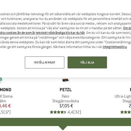
ookies och jämförbar teknologi för att säkerställa att vår webbplats fungerar korrekt. Dessu
r och funktioner, analyserar hur du använder vår webbplats för att personifiera innehåll och re
hålla sociala mediefunktioner. På så sätt får även våra social media-, reklam- och analyspartn
webbplats. Genom att klicka på ”välj alla” samtycker du till att vi handlar på det sättet.
Om du
dra cookies än de som är tekniskt nödvändiga klickar du här
. Om du vill kan du när som helst
ningar genom att klicka på ”inställningar” och välja enskilda kategorier. Ditt samtycke är friv
använda denna webbplats. Du kan när som helst återta ditt samtycke under ”Cookieinställninga
ller ge ditt samtycke första gången. Närmare information hittar du i vår
integritetspolicy
.
INSTÄLLNINGAR
VÄLJ ALLA
KE
AMOND
VARUMÄRKE
PETZL
lf Dome
Produkter
Fakir
Produkte
Ultra-Li
grupp
jälm
Produktgrupp
Stegjärnsväska
Prod
Steg
is
ducerat pris
,46 €
17,05 €
Pris
2
,5
(
17
)
4,4
(
32
)