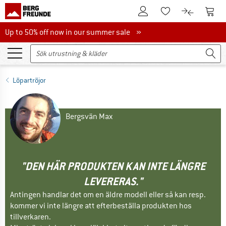
Till kundkontot
Till 
Till minneslistan.
Till produk
Up to 50% off now in our summer sale
Up to 50% off now in our summer sale »
Löpartröjor
Bergsvän Max
"DEN HÄR PRODUKTEN KAN INTE LÄNGRE
LEVERERAS."
Antingen handlar det om en äldre modell eller så kan resp.
kommer vi inte längre att efterbeställa produkten hos
tillverkaren.