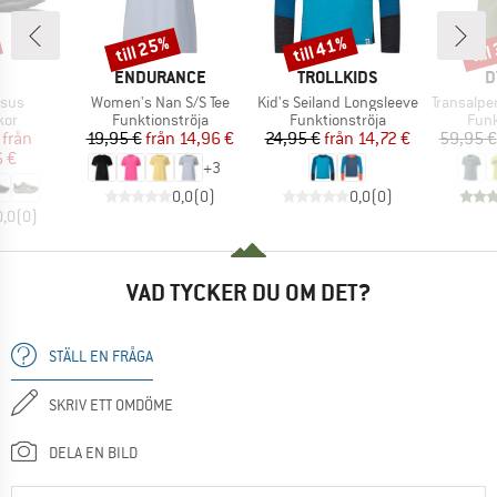
till 25%
till 41%
til
Rabatt
Rabatt
Raba
UMÄRKE
VARUMÄRKE
VARUMÄRKE
V
ENDURANCE
TROLLKIDS
D
r
Produkter
Produkter
Produkter
asus
Women's Nan S/S Tee
Kid's Seiland Longsleeve
Transalper 
grupp
Produktgrupp
Produktgrupp
Prod
kor
Funktionströja
Funktionströja
Funk
is
ducerat pris
Pris
Reducerat pris
Pris
Reducerat pris
från
19,95 €
från
14,96 €
24,95 €
från
14,72 €
59,95 €
6 €
+
3
0,0
(
0
)
0,0
(
0
)
0,0
(
0
)
VAD TYCKER DU OM DET?
STÄLL EN FRÅGA
SKRIV ETT OMDÖME
DELA EN BILD