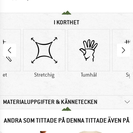
I KORTHET
tet
Stretchig
Tumhål
Sy
MATERIALUPPGIFTER & KÄNNETECKEN
ANDRA SOM TITTADE PÅ DENNA TITTADE ÄVEN PÅ