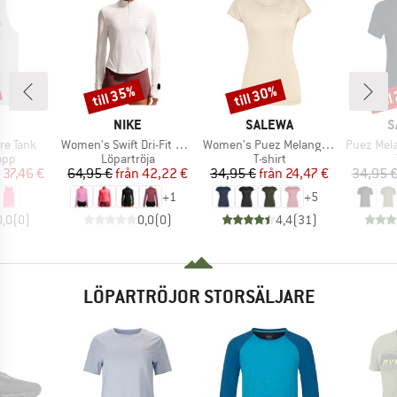
till 35%
till 30%
til
Rabatt
Rabatt
Raba
RUMÄRKE
VARUMÄRKE
VARUMÄRKE
V
NIKE
SALEWA
S
Produkter
Produkter
Produkte
re Tank
Women's Swift Dri-Fit UV 1/2-Zip Running Top
Women's Puez Melange Dry S/S Tee
Puez Mela
grupp
Produktgrupp
Produktgrupp
opp
Löpartröja
T-shirt
is
ducerat pris
Pris
Reducerat pris
Pris
Reducerat pris
37,46 €
64,95 €
från
42,22 €
34,95 €
från
24,47 €
34,95 
+
1
+
5
0,0
(
0
)
0,0
(
0
)
4,4
(
31
)
LÖPARTRÖJOR STORSÄLJARE