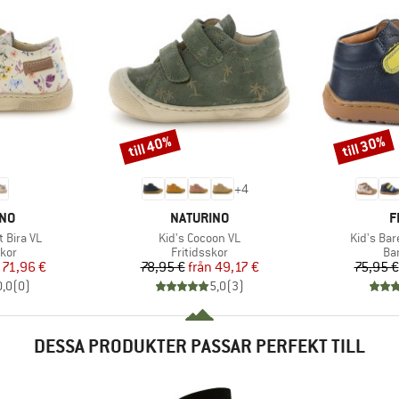
till 40%
till 30%
Rabatt
Rabatt
+
4
ÄRKE
VARUMÄRKE
V
INO
NATURINO
F
Produkter
Produkte
t Bira VL
Kid's Cocoon VL
Kid's Bar
grupp
Produktgrupp
Pr
kor
Fritidsskor
Ba
is
ducerat pris
Pris
Reducerat pris
71,96 €
78,95 €
från
49,17 €
75,95 €
0,0
(
0
)
5,0
(
3
)
DESSA PRODUKTER PASSAR PERFEKT TILL