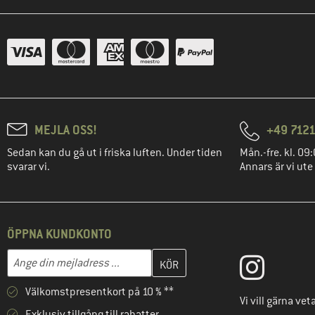
MEJLA OSS!
+49 7121
Sedan kan du gå ut i friska luften. Under tiden
Mån.-fre. kl. 09:
svarar vi.
Annars är vi ute
ÖPPNA KUNDKONTO
Skriv in din e-postadress här och skapa ditt kundkonto i nästa st
Mejladress
Välkomstpresentkort på 10 % **
Vi vill gärna ve
Exklusiv tillgång till rabatter