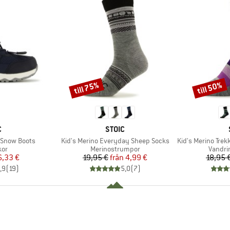
till 75%
till 50%
Rabatt
Rabatt
MÄRKE
VARUMÄRKE
C
STOIC
Produkter
Produkter
. Snow Boots
Kid's Merino Everyday Sheep Socks
Kid's Merino Trek
tgrupp
Produktgrupp
Produk
kor
Merinostrumpor
Vandri
is
ducerat pris
Pris
Reducerat pris
6,33 €
19,95 €
från
4,99 €
18,95 
,9
(
19
)
5,0
(
7
)