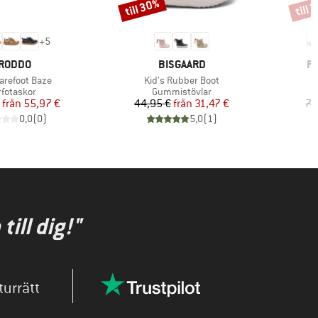
till 30%
till 
Rabatt
Rabat
+
5
ARUMÄRKE
VARUMÄRKE
V
RODDO
BISGAARD
PE
ter
Produkter
Barefoot Baze
Kid's Rubber Boot
oduktgrupp
Produktgrupp
rfotaskor
Gummistövlar
Pris
Reducerat pris
Pris
Reducerat pris
från
55,97 €
44,95 €
från
31,47 €
74
0,0
(
0
)
5,0
(
1
)
ill dig!"
turrätt