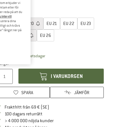
tom erbjuder vi
20%
35%
klam eller för
er reda på att du
lj en storlek:
 inte vill
 justera dina
EU
17
EU
20
EU
21
EU
22
EU
23
illigt och krävs
r” längst ner på
EU
24
EU
25
EU
26
torleksguide
Länken öppnas i en inforuta och innehåller leve
veranstid: 4-5 arbetsdagar
ängd:
I VARUKORGEN
SPARA
JÄMFÖR
Hitta fraktinformation här! Öppnas i en i
Fraktfritt från 69 € (SE)
Gå till returpolicyn här Öppnas i en inforuta
100 dagars returrätt
> 4 000 000 nöjda kunder