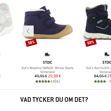
58%
69%
Rabatt
Rabatt
VARUMÄRKE
VARU
STOIC
STOI
Produkter
Produkter
Kid's Woolmix SäffleSt. Winter Boots
Kid's NorrhultSt
pp
Produktgrupp
Produk
Vinterskor
Vinters
at pris
Pris
Reducerat pris
Pr
Re
€
49,95 €
20,98 €
84,95 €
2
)
4,8
(
6
)
3
VAD TYCKER DU OM DET?