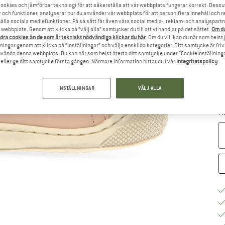
ookies och jämförbar teknologi för att säkerställa att vår webbplats fungerar korrekt. Dessu
r och funktioner, analyserar hur du använder vår webbplats för att personifiera innehåll och re
hålla sociala mediefunktioner. På så sätt får även våra social media-, reklam- och analyspartn
Vä
webbplats. Genom att klicka på ”välj alla” samtycker du till att vi handlar på det sättet.
Om du
dra cookies än de som är tekniskt nödvändiga klickar du här
. Om du vill kan du när som helst
ningar genom att klicka på ”inställningar” och välja enskilda kategorier. Ditt samtycke är friv
använda denna webbplats. Du kan när som helst återta ditt samtycke under ”Cookieinställninga
ller ge ditt samtycke första gången. Närmare information hittar du i vår
integritetspolicy
.
S
INSTÄLLNINGAR
VÄLJ ALLA
Le
M