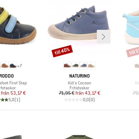
till 40%
till 
Rabatt
Rabat
+
7
ARUMÄRKE
VARUMÄRKE
RODDO
NATURINO
r
Produkter
Pr
efoot First Step
Kid's Cocoon
Ki
oduktgrupp
Produktgrupp
rfotaskor
Fritidsskor
Pris
Reducerat pris
Pris
Reducerat pris
från
53,17 €
71,95 €
från
43,17 €
79
5,0
(
1
)
0,0
(
0
)