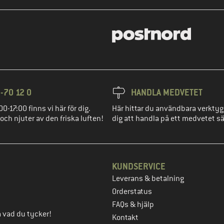
-70 12 0
HANDLA MEDVETET
00-17:00 finns vi här för dig.
Här hittar du användbara verktyg
 och njuter av den friska luften!
dig att handla på ett medvetet sä
KUNDSERVICE
Leverans & betalning
eg
Orderstatus
FAQs & hjälp
ta vad du tycker!
Kontakt