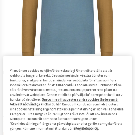
Vi använder cookies och jämförbar teknologi för att säkerställa att vår
Detaljbilder
webbplats fungerar korrekt. Dessutom erbjuder vi extra tjänster och
funktioner, analyserar hur du använder vår webbplats för att personifiera
innehåll och reklam eller för att tillhandahålla sociala mediefunktioner. På så
sätt får även våra social media-, reklam- och analyspartner reda på att du
använder vår webbplats. Genom att klicka på ”välj alla” samtycker du till att vi
handlar på det sättet.
Om du inte vill acceptera andra cookies än de som är
tekniskt nödvändiga klickar du här
. Om du vill kan du när som helst justera
Pris:
119,95
€
dina cookieinställningar genom att klicka på ”inställningar” och välja enskilda
inkl. moms
kategorier. Ditt samtycke är frivilligt och krävs inte för att använda denna
~
KR
1.310,33
webbplats. Du kan när som helst återta ditt samtycke under
Sverige. Information om fraktkostnader. Öppnas i 
Fraktfri
(SE)
”Cookieinställningar” längst ner på webbplatsen eller ge ditt samtycke första
gången. Närmare information hittar du i vår
integritetspolicy
.
Länken öppnas i en inforuta och i
Produkten är för tillfället tyvärr slutsåld