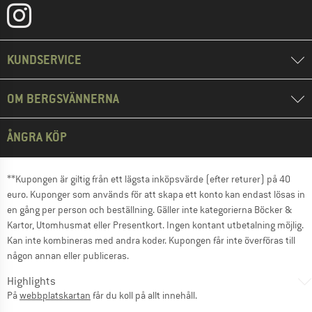
KUNDSERVICE
OM BERGSVÄNNERNA
ÅNGRA KÖP
**Kupongen är giltig från ett lägsta inköpsvärde (efter returer) på 40
euro. Kuponger som används för att skapa ett konto kan endast lösas in
en gång per person och beställning. Gäller inte kategorierna Böcker &
Kartor, Utomhusmat eller Presentkort. Ingen kontant utbetalning möjlig.
Kan inte kombineras med andra koder. Kupongen får inte överföras till
någon annan eller publiceras.
Highlights
På
webbplatskartan
får du koll på allt innehåll.