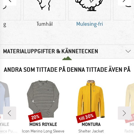
8 g
Tumhål
Mulesing-fri
U
MATERIALUPPGIFTER & KÄNNETECKEN
ANDRA SOM TITTADE PÅ DENNA TITTADE ÄVEN PÅ
till 30%
til
20%
Rabatt
Rabatt
Raba
KE
VARUMÄRKE
VARUMÄRKE
V
YALE
MONS ROYALE
MONTURA
M
Produkter
Produkter
Produ
 Pullover
Icon Merino Long Sleeve
Shelter Jacket
Fadis