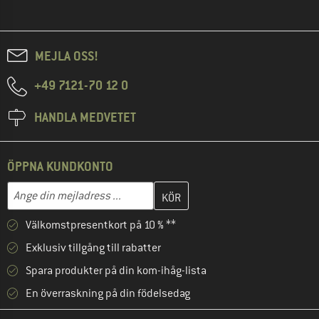
MEJLA OSS!
+49 7121-70 12 0
HANDLA MEDVETET
ÖPPNA KUNDKONTO
Skriv in din e-postadress här och skapa ditt kundkonto i nästa st
Mejladress
Välkomstpresentkort på 10 % **
Exklusiv tillgång till rabatter
Spara produkter på din kom-ihåg-lista
En överraskning på din födelsedag