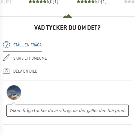
,8
(
12
)
5,0
(
1
)
5,0
(
1
)
VAD TYCKER DU OM DET?
STÄLL EN FRÅGA
SKRIV ETT OMDÖME
DELA EN BILD