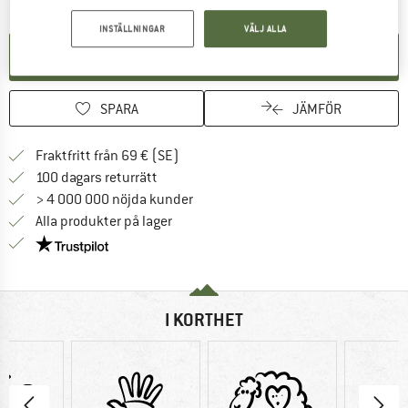
INSTÄLLNINGAR
VÄLJ ALLA
SKAPA AVISERING
SPARA
JÄMFÖR
Hitta fraktinformation här! Öppnas i e
Fraktfritt från 69 € (SE)
Gå till returpolicyn här Öppnas i en infor
100 dagars returrätt
> 4 000 000 nöjda kunder
Alla produkter på lager
Trust Pilot-garanti - hitta all information här!
I KORTHET