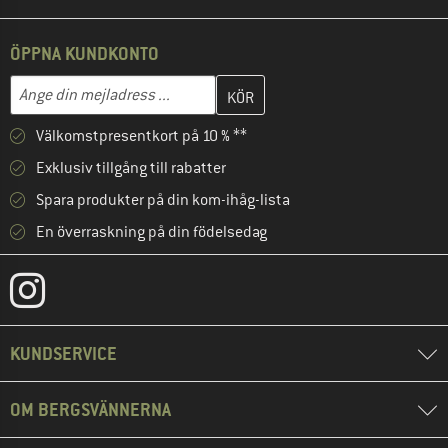
ÖPPNA KUNDKONTO
Skriv in din e-postadress här och skapa ditt kundkonto i nästa st
Mejladress
Välkomstpresentkort på 10 % **
Exklusiv tillgång till rabatter
Spara produkter på din kom-ihåg-lista
En överraskning på din födelsedag
KUNDSERVICE
OM BERGSVÄNNERNA