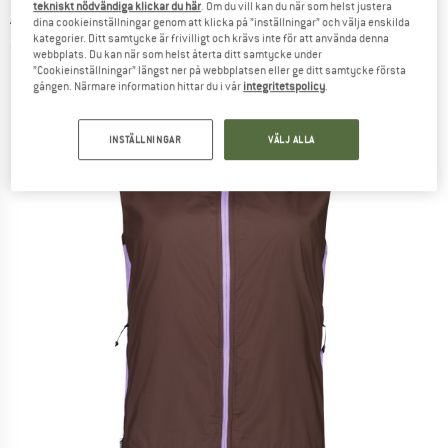
tekniskt nödvändiga klickar du här
. Om du vill kan du när som helst justera
Air-Con Wind Vest - Cykelväst
dina cookieinställningar genom att klicka på ”inställningar” och välja enskilda
kategorier. Ditt samtycke är frivilligt och krävs inte för att använda denna
(0)
webbplats. Du kan när som helst återta ditt samtycke under
”Cookieinställningar” längst ner på webbplatsen eller ge ditt samtycke första
gången. Närmare information hittar du i vår
integritetspolicy
.
INSTÄLLNINGAR
VÄLJ ALLA