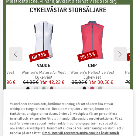
Misströsta icke, vi har självklart alternativ redo för dig:
CYKELVÄSTAR STORSÄLJARE
till 35%
till 15%
15
Rabatt
Rabatt
Raba
ÄRKE
LI
VARUMÄRKE
VAUDE
VARUMÄRKE
CMP
VA
FO
tch Vest
Produkter
Women's Matera Air Vest
Produkter
Women's Reflective Vest
Produ
Range
tgrupp
äst
Produktgrupp
Cykelväst
Produktgrupp
Cykelväst
P
Cy
is
ducerat pris
47,96 €
64,95 €
från
Pris
Reducerat pris
42,22 €
35,95 €
från
Pris
Reducerat pris
30,56 €
79,9
+
2
4,6
(
5
)
4,4
(
7
)
4,3
(
3
)
Vi använder cookies och jämförbar teknologi för att säkerställa att vår
webbplats fungerar korrekt. Dessutom erbjuder vi extra tjänster och
funktioner, analyserar hur du använder vår webbplats för att personifiera
innehåll och reklam eller för att tillhandahålla sociala mediefunktioner. På så
sätt får även våra social media-, reklam- och analyspartner reda på att du
använder vår webbplats. Genom att klicka på ”välj alla” samtycker du till att vi
MONS ROYALE
-
Women's Redwood Merino
handlar på det sättet.
Om du inte vill acceptera andra cookies än de som är