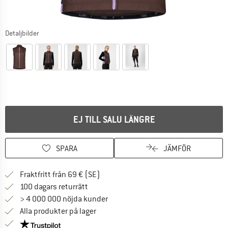
Detaljbilder
EJ TILL SALU LÄNGRE
SPARA
JÄMFÖR
Hitta fraktinformation här! Öppnas i e
Fraktfritt från 69 € (SE)
Gå till returpolicyn här Öppnas i en infor
100 dagars returrätt
> 4 000 000 nöjda kunder
Alla produkter på lager
Trust Pilot-garanti - hitta all information här!