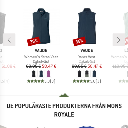
35%
35%
25
Rabatt
Rabatt
Raba
MÄRKE
VARUMÄRKE
VARUMÄRKE
V
O
VAUDE
VAUDE
L
ter
Produkter
Produkter
Produkter
ne
Women's Yaras Vest
Yaras Vest
Women's Bike Vest 
tgrupp
Produktgrupp
Produktgrupp
Pr
äst
Cykelväst
Cykelväst
Cy
is
ducerat pris
Pris
Reducerat pris
Pris
Reducerat pris
n
61,08 €
89,95 €
58,47 €
89,95 €
58,47 €
119,95 
4,5
(
4
)
5,0
(
3
)
5,0
(
3
)
DE POPULÄRASTE PRODUKTERNA FRÅN MONS
ROYALE