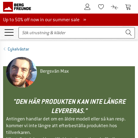
Till kundkontot
Till 
Till minneslistan.
Till produk
Up to 50% off now in our summer sale
Up to 50% off now in our summer sale »
Cykelvästar
Bergsvän Max
"DEN HÄR PRODUKTEN KAN INTE LÄNGRE
LEVERERAS."
Antingen handlar det om en äldre modell eller så kan resp.
kommer vi inte längre att efterbeställa produkten hos
tillverkaren.