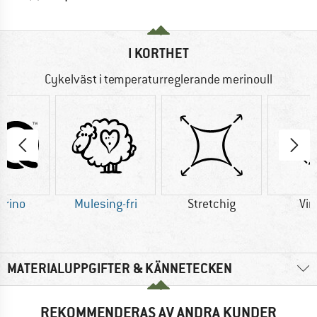
I KORTHET
Cykelväst i temperaturreglerande merinoull
erino
Mulesing-fri
Stretchig
Vin
MATERIALUPPGIFTER & KÄNNETECKEN
REKOMMENDERAS AV ANDRA KUNDER