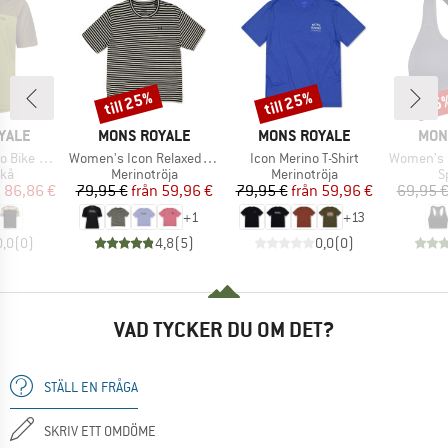
till 25%
till 25%
55
Rabatt
Rabatt
Raba
KE
VARUMÄRKE
VARUMÄRKE
VAR
YALE
MONS ROYALE
MONS ROYALE
MON
Produkter
Produkter
Produkter
Jersey S/S
Women's Icon Relaxed Tee
Icon Merino T-Shirt
Women's Stratos M
tgrupp
Produktgrupp
Produktgrupp
P
ikå
Merinotröja
Merinotröja
S
is
ducerat pris
Pris
Reducerat pris
Pris
Reducerat pris
n
86,86 €
79,95 €
från
59,96 €
79,95 €
från
59,96 €
69,95 
+
1
+
13
0,0
(
0
)
4,8
(
5
)
0,0
(
0
)
VAD TYCKER DU OM DET?
STÄLL EN FRÅGA
SKRIV ETT OMDÖME