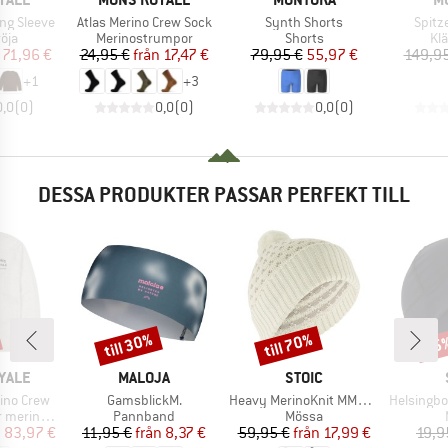
Produkter
Produkter
Produ
ng Sleeve
Atlas Merino Crew Sock
Synth Shorts
Spitz
grupp
Produktgrupp
Produktgrupp
Pr
öja
Merinostrumpor
Shorts
Kl
is
ducerat pris
Pris
Reducerat pris
Pris
Reducerat pris
71,96 €
24,95 €
från
17,47 €
79,95 €
55,97 €
149,95
+
1
+
3
0,0
(
0
)
0,0
(
0
)
0,0
(
0
)
DESSA PRODUKTER PASSAR PERFEKT TILL
till 30%
till 70%
65
Rabatt
Rabatt
Raba
KE
VARUMÄRKE
VARUMÄRKE
YALE
MALOJA
STOIC
Produkter
Produkter
Produkter
ino Crew
GamsblickM.
Heavy MerinoKnit MMXX.Norrbotten Beanie
HelsingborgS
Produktgrupp
Produktgrupp
erinoull
Pannband
Mössa
is
ducerat pris
Pris
Reducerat pris
Pris
Reducerat pris
n
83,97 €
11,95 €
från
8,37 €
59,95 €
från
17,99 €
19,9