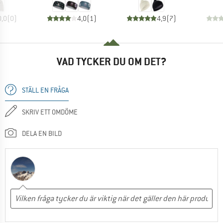
0,0
(
0
)
4,0
(
1
)
4,9
(
7
)
VAD TYCKER DU OM DET?
STÄLL EN FRÅGA
SKRIV ETT OMDÖME
DELA EN BILD