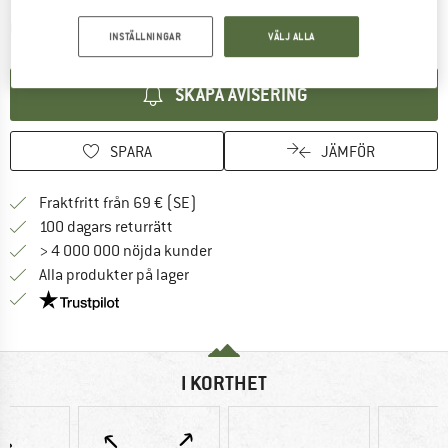
Länken öppnas i en inforuta och i
Produkten är för tillfället tyvärr slutsåld
INSTÄLLNINGAR
VÄLJ ALLA
SKAPA AVISERING
SPARA
JÄMFÖR
Hitta fraktinformation här! Öppnas i e
Fraktfritt från 69 € (SE)
Gå till returpolicyn här Öppnas i en infor
100 dagars returrätt
> 4 000 000 nöjda kunder
Alla produkter på lager
Trust Pilot-garanti - hitta all information här!
I KORTHET