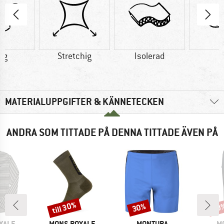
 g
Stretchig
Isolerad
U
MATERIALUPPGIFTER & KÄNNETECKEN
ANDRA SOM TITTADE PÅ DENNA TITTADE ÄVEN PÅ
till 30%
30%
30
Rabatt
Rabatt
Raba
KE
VARUMÄRKE
VARUMÄRKE
V
YALE
MONS ROYALE
MONTURA
M