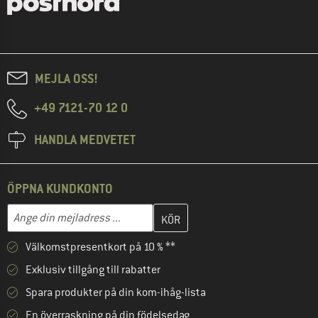
MEJLA OSS!
+49 7121-70 12 0
HANDLA MEDVETET
ÖPPNA KUNDKONTO
Skriv in din e-postadress här och skapa ditt kundkonto i nästa st
Mejladress
Välkomstpresentkort på 10 % **
Exklusiv tillgång till rabatter
Spara produkter på din kom-ihåg-lista
En överraskning på din födelsedag