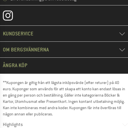
KUNDSERVICE
OM BERGSVÄNNERNA
ÅNGRA KÖP
**Kupongen är giltig från ett lägsta inköpsvärde (efter returer) på 40
euro. Kuponger som används för att skapa ett konto kan endast lösas in
en gång per person och beställning. Gäller inte kategorierna Böcker &
Kartor, Utomhusmat eller Presentkort. Ingen kontant utbetalning möjlig.
Kan inte kombineras med andra koder. Kupongen får inte överföras till
någon annan eller publiceras.
Highlights