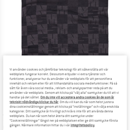
Vi använder cookies och jämförbar teknologi för att säkerställa att vår
webbplats fungerar korrekt. Dessutom erbjuder vi extra tjänster och
Detaljbilder
funktioner, analyserar hur du använder vår webbplats för att personifiera
innehåll och reklam eller för att tillhandahålla sociala mediefunktioner. På så
sätt får även våra social media-, reklam- och analyspartner reda på att du
använder vår webbplats. Genom att klicka på ”välj alla” samtycker du till att vi
handlar på det sättet.
Om du inte vill acceptera andra cookies än de som är
tekniskt nödvändiga klickar du här
. Om du vill kan du när som helst justera
dina cookieinställningar genom att klicka på ”inställningar” och välja enskilda
kategorier. Ditt samtycke är frivilligt och krävs inte för att använda denna
Pris:
44,95
€
inkl. moms
webbplats. Du kan när som helst återta ditt samtycke under
~
KR
492,00
”Cookieinställningar” längst ner på webbplatsen eller ge ditt samtycke första
gången. Närmare information hittar du i vår
integritetspolicy
.
Information om fraktkostnader. Öppnas i en inforuta
plus fraktkostnader