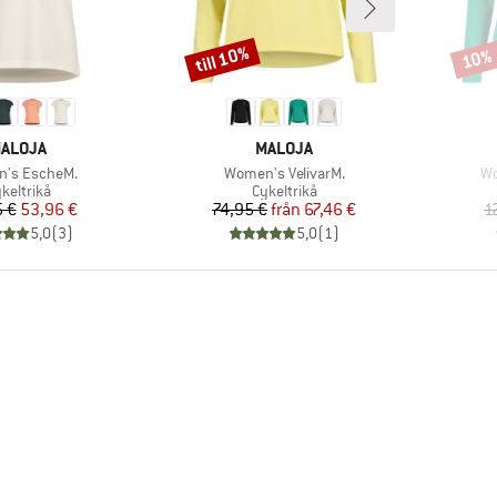
till 10%
10%
Rabatt
Rabat
ARUMÄRKE
VARUMÄRKE
ALOJA
MALOJA
kter
Produkter
Pr
's EscheM.
Women's VelivarM.
Wo
oduktgrupp
Produktgrupp
keltrikå
Cykeltrikå
Pris
Reducerat pris
Pris
Reducerat pris
 €
53,96 €
74,95 €
från
67,46 €
1
5,0
(
3
)
5,0
(
1
)