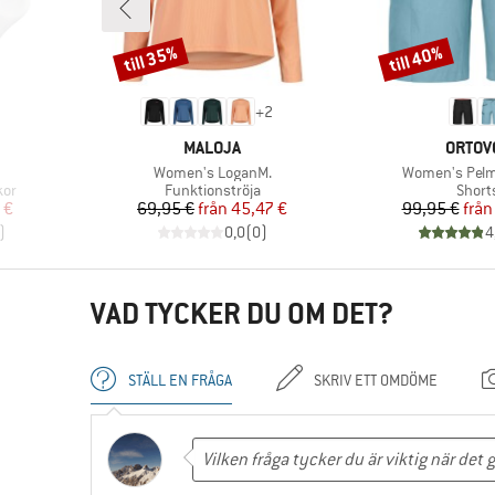
till 35%
till 40%
Rabatt
Rabatt
+
2
E
VARUMÄRKE
VARUM
MALOJA
ORTOV
Produkter
Produkter
Women's LoganM.
Women's Pelm
Produktgrupp
Produ
kor
Funktionströja
Short
at pris
Pris
Reducerat pris
Pr
Re
 €
69,95 €
från
45,47 €
99,95 €
från
)
0,0
(
0
)
4
VAD TYCKER DU OM DET?
STÄLL EN FRÅGA
SKRIV ETT OMDÖME