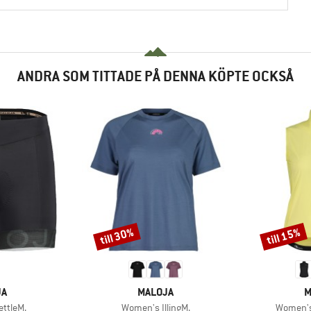
ANDRA SOM TITTADE PÅ DENNA KÖPTE OCKSÅ
till 30%
till 15%
Rabatt
Rabatt
MÄRKE
VARUMÄRKE
V
JA
MALOJA
M
Produkter
Produkt
ttleM.
Women's IllingM.
Women's