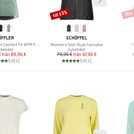
till 15%
35%
Rabatt
Rabat
ARUMÄRKE
VARUMÄRKE
ÖFFLER
SCHÖFFEL
Produkter
P
Comfort Fit WPM Pocket
Women's Vest Style Cannobio
W
oduktgrupp
Produktgrupp
kelväst
Cykelväst
Pris
Reducerat pris
Pris
Reducerat pris
€
från
89,96 €
79,95 €
från
67,96 €
5,0
(
1
)
5,0
(
1
)