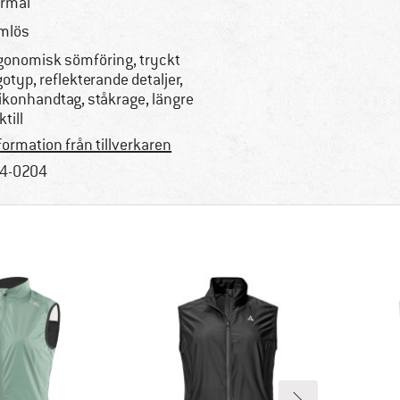
rmal
mlös
gonomisk sömföring, tryckt
gotyp, reflekterande detaljer,
likonhandtag, ståkrage, längre
ktill
formation från tillverkaren
4-0204