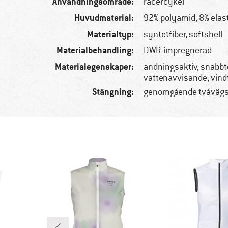
Användningsområde:
racercykel
Huvudmaterial:
92% polyamid, 8% elas
Materialtyp:
syntetfiber, softshell
Materialbehandling:
DWR-impregnerad
Materialegenskaper:
andningsaktiv, snabb
vattenavvisande, vind
Stängning:
genomgående tvåvägsb