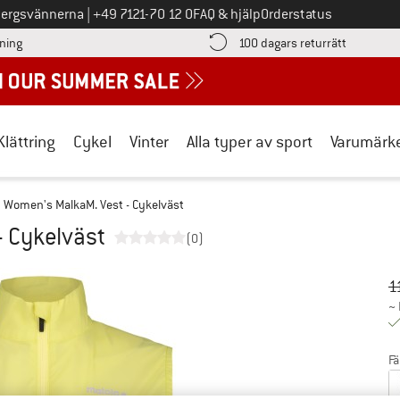
Ring oss på
bergsvännerna
|
+49 7121-70 12 0
FAQ & hjälp
Orderstatus
Hitta betalningsinformationen här! Öppnas i en inforuta
Gå till re
lning
100 dagars returrätt
Klättring
Cykel
Vinter
Alla typer av sport
Varumärk
Women's MalkaM. Vest - Cykelväst
- Cykelväst
(0)
Ur
Pr
1
~
Fä