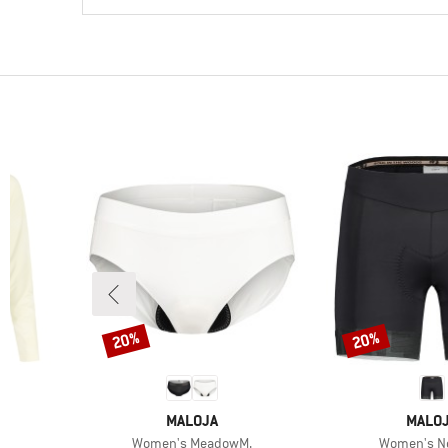
20%
20%
Rabatt
Rabatt
E
VARUMÄRKE
VARU
MALOJA
MALO
Produkter
Produkter
.
Women's MeadowM.
Women's Ne