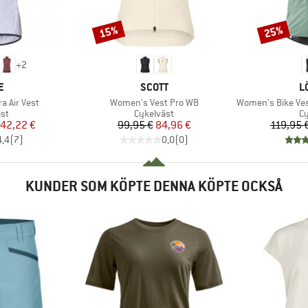
15%
25%
Rabatt
Rabatt
+
2
MÄRKE
VARUMÄRKE
V
E
SCOTT
L
Produkter
Produkter
 Air Vest
Women's Vest Pro WB
Women's Bike Vest 
tgrupp
Produktgrupp
Pr
äst
Cykelväst
Cy
is
ducerat pris
Pris
Reducerat pris
42,22 €
99,95 €
84,96 €
119,95 
4,4
(
7
)
0,0
(
0
)
KUNDER SOM KÖPTE DENNA KÖPTE OCKSÅ