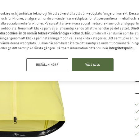
ookies och jämförbar teknologi för att säkerställa att vår webbplats fungerar korrekt. Dessu
Vä
r och funktioner, analyserar hur du använder vår webbplats för att personifiera innehåll och re
hålla sociala mediefunktioner. På så sätt får även våra social media-, reklam- och analyspartn
webbplats. Genom att klicka på ”välj alla” samtycker du till att vi handlar på det sättet.
Om du
dra cookies än de som är tekniskt nödvändiga klickar du här
. Om du vill kan du när som helst
S
ningar genom att klicka på ”inställningar” och välja enskilda kategorier. Ditt samtycke är friv
använda denna webbplats. Du kan när som helst återta ditt samtycke under ”Cookieinställninga
Le
ller ge ditt samtycke första gången. Närmare information hittar du i vår
integritetspolicy
.
M
INSTÄLLNINGAR
VÄLJ ALLA