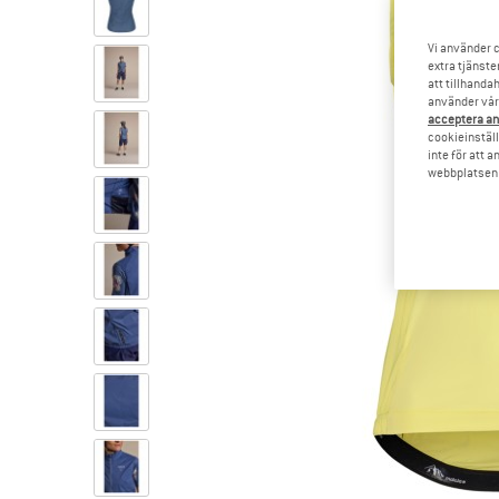
Vi använder c
extra tjänste
att tillhanda
använder vår 
acceptera an
cookieinställ
inte för att 
webbplatsen e