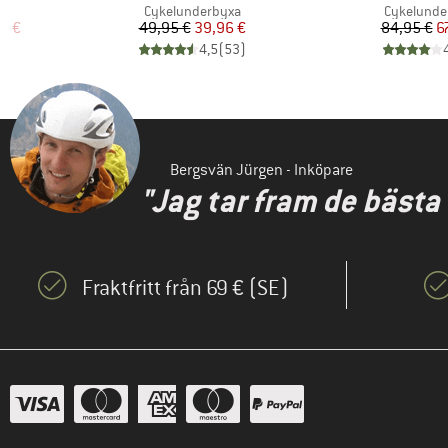
p
Produktgrupp
Produktgr
Cykelunderbyxa
Cykelunde
at pris
Pris
Reducerat pris
Pr
Re
6 €
49,95 €
39,96 €
84,95 €
6
)
4,5
(
53
)
Bergsvän Jürgen - Inköpare
"Jag tar fram de bästa
Fraktfritt från 69 € (SE)