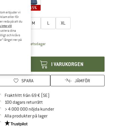
15%
15%
tom erbjuder vi
lj en storlek:
klam eller för
er reda på att du
XS
S
M
L
XL
 inte vill
 justera dina
torleksguide
illigt och krävs
r” längst ner på
Länken öppnas i en inforuta och innehåller leve
veranstid: 4-5 arbetsdagar
ängd:
I VARUKORGEN
SPARA
JÄMFÖR
Hitta fraktinformation här! Öppnas i en i
Fraktfritt från 69 € (SE)
Gå till returpolicyn här Öppnas i en inforuta
100 dagars returrätt
> 4 000 000 nöjda kunder
Alla produkter på lager
Trust Pilot-garanti - hitta all information här!