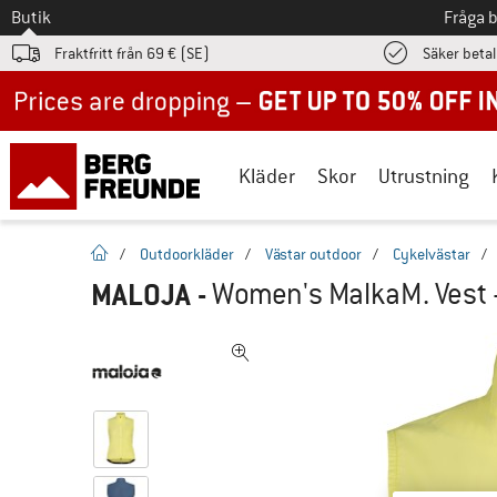
Till
Butik
Fråga 
Fraktfritt från 69 € (SE)
Säker beta
Up to 50% off now in our summer sale
Kläder
Skor
Utrustning
Hemsida
/
Outdoorkläder
/
Västar outdoor
/
Cykelvästar
/
MALOJA
-
Women's MalkaM. Vest 