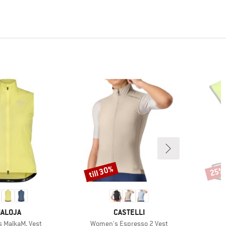
till 30%
25%
Rabatt
Rabat
ARUMÄRKE
VARUMÄRKE
ALOJA
CASTELLI
er
Produkter
 MalkaM. Vest
Women's Espresso 2 Vest