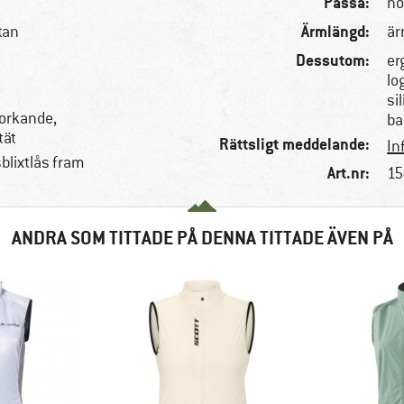
Passa:
no
Ärmlängd:
tan
är
Dessutom:
er
lo
si
torkande,
ba
tät
Rättsligt meddelande:
In
lixtlås fram
Art.nr:
15
ANDRA SOM TITTADE PÅ DENNA TITTADE ÄVEN PÅ