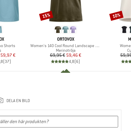
15%
10%
Rabatt
Rabatt
ÄRKE
VARUMÄRKE
V
OX
ORTOVOX
M
Produkter
Produ
o Shorts
Women's 140 Cool Round Landscape T-Shirt
Women
ktgrupp
Produktgrupp
Pr
s
Merinotröja
Cy
is
ducerat pris
Pris
Reducerat pris
59,97 €
69,95 €
59,46 €
59,95
,8
(
37
)
4,8
(
6
)
DELA EN BILD