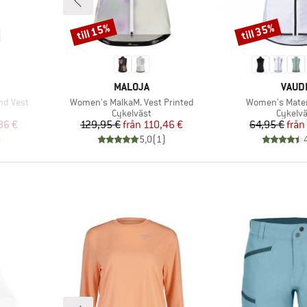
till 15%
till 35%
Rabatt
Rabatt
E
VARUMÄRKE
VARU
MALOJA
VAUD
Produkter
Produkter
nd Vest
Women's MalkaM. Vest Printed
Women's Matera
p
Produktgrupp
Produk
Cykelväst
Cykelv
at pris
Pris
Reducerat pris
Pr
Re
86 €
129,95 €
från
110,46 €
64,95 €
från
)
5,0
(
1
)