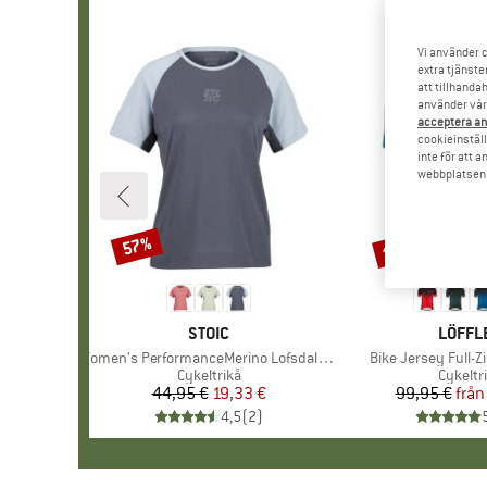
Vi använder c
extra tjänste
att tillhanda
använder vår 
acceptera an
cookieinställ
inte för att 
webbplatsen e
till 41%
57%
Rabatt
Rabatt
VARUMÄRKE
STOIC
VARUM
LÖFFL
Produkter
Women's PerformanceMerino LofsdalenSt. MTB S/S
Produkter
Bike Jersey Full-Z
Produktgrupp
Cykeltrikå
Produk
Cykeltr
44,95 €
Pris
Reducerat pris
19,33 €
99,95 €
från
Pr
Re
4,5
(
2
)