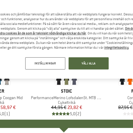
ookies och jämförbar teknologi för att säkerställa att vår webbplats fungerar korrekt. Dessu
r och funktioner, analyserar hur du använder vår webbplats för att personifiera innehåll och re
hålla sociala mediefunktioner. På så sätt får även våra social media-, reklam- och analyspartn
webbplats. Genom att klicka på ”välj alla” samtycker du till att vi handlar på det sättet.
Om du
dra cookies än de som är tekniskt nödvändiga klickar du här
. Om du vill kan du när som helst
ningar genom att klicka på ”inställningar” och välja enskilda kategorier. Ditt samtycke är friv
använda denna webbplats. Du kan när som helst återta ditt samtycke under ”Cookieinställninga
ller ge ditt samtycke första gången. Närmare information hittar du i vår
integritetspolicy
.
INSTÄLLNINGAR
VÄLJ ALLA
till 30%
47%
Rabatt
Rabatt
ÄRKE
ER
VARUMÄRKE
STOIC
ip Coogan Mid
Produkter
PerformanceMerino LofsdalenSt. MTB S/S
Pr
Co
tgrupp
ikå
Produktgrupp
Cykeltrikå
P
Cy
is
ducerat pris
58,97 €
44,95 €
Pris
Reducerat pris
23,82 €
87,95 €
5,0
(
1
)
5,0
(
2
)