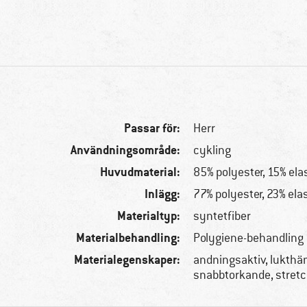
Passar för:
Herr
Användningsområde:
cykling
Huvudmaterial:
85% polyester, 15% ela
Inlägg:
77% polyester, 23% ela
Materialtyp:
syntetfiber
Materialbehandling:
Polygiene-behandling
Materialegenskaper:
andningsaktiv, lukth
snabbtorkande, stretc