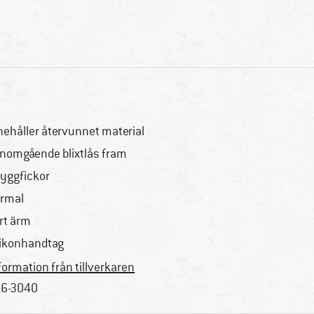
nehåller återvunnet material
nomgående blixtlås fram
ryggfickor
rmal
rt ärm
likonhandtag
formation från tillverkaren
6-3040