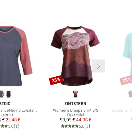
25%
25%
Rabatt
Rabat
VARUMÄRKE
VARUMÄRKE
STOIC
ZIMTSTERN
Produkter
Produkter
no LofsdalenSt. MTB 3/4 Tee
Women's Braapz Shirt S/S
Women's Pra
oduktgrupp
Produktgrupp
keltrikå
Cykeltrikå
Pris
Reducerat pris
Pris
Reducerat pris
5 €
21,48 €
59,95 €
44,96 €
5,0
(
1
)
5,0
(
3
)