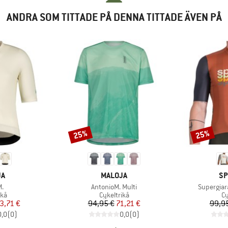
ANDRA SOM TITTADE PÅ DENNA TITTADE ÄVEN PÅ
25%
25%
Rabatt
Rabatt
MÄRKE
VARUMÄRKE
VA
JA
MALOJA
SP
ter
Produkter
Produkter
M.
AntonioM. Multi
Supergiar
tgrupp
Produktgrupp
Pr
ikå
Cykeltrikå
Cy
is
ducerat pris
Pris
Reducerat pris
3,71 €
94,95 €
71,21 €
99,9
0,0
(
0
)
0,0
(
0
)