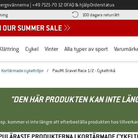
Ring oss på
bergsvännerna
|
+49 7121-70 12 0
FAQ & hjälp
Orderstatus
Hitta betalningsinformationen här! Öppnas i en inforuta
Gå till re
lning
100 dagars returrätt
Klättring
Cykel
Vinter
Alla typer av sport
Varumärk
Kortärmade cykeltröjor
/
PaulM. Gravel Race 1/2 - Cykeltrikå
"DEN HÄR PRODUKTEN KAN INTE LÄN
sp. kommer vi inte längre att efterbeställa produkten hos tillverka
PULÄRASTE PRODUKTERNA I KORTÄRMADE CYKEL