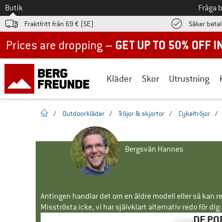
Till
Butik
Fråga 
Fraktfritt från 69 € (SE)
Säker beta
Up to 50% off now in our summer sale
Kläder
Skor
Utrustning
Hemsida
/
Outdoorkläder
/
Tröjor & skjortor
/
Cykeltröjor
/
Bergsvän Hannes
Antingen handlar det om en äldre modell eller så kan re
Misströsta icke, vi har självklart alternativ redo för dig:
DE PO