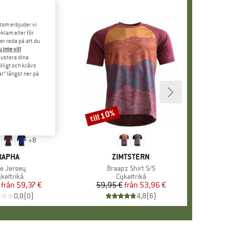
tom erbjuder vi
klam eller för
er reda på att du
 inte vill
 justera dina
illigt och krävs
r” längst ner på
till 10%
Rabatt
+
8
VARUMÄRKE
RAPHA
VARUMÄRKE
ZIMTSTERN
odukter
re Jersey
Produkter
Braapz Shirt S/S
roduktgrupp
keltrikå
Produktgrupp
Cykeltrikå
från
Pris
Reducerat pris
59,37 €
59,95 €
från
Pris
Reducerat pris
53,96 €
0,0
(
0
)
4,8
(
6
)