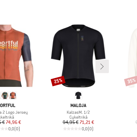
25%
35%
Rabatt
Rabat
RUMÄRKE
VARUMÄRKE
ORTFUL
MALOJA
Produkter
a 2 Logo Jersey
KalzasM. 1/2
oduktgrupp
Produktgrupp
keltrikå
Cykeltrikå
Pris
Reducerat pris
Pris
Reducerat pris
5 €
74,96 €
94,95 €
71,21 €
0,0
(
0
)
0,0
(
0
)