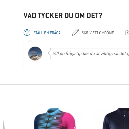
VAD TYCKER DU OM DET?
STÄLL EN FRÅGA
SKRIV ETT OMDÖME