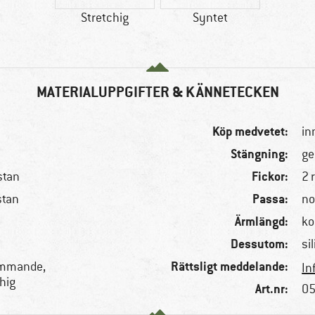
Stretchig
Syntet
MATERIALUPPGIFTER & KÄNNETECKEN
Köp medvetet:
in
Stängning:
ge
Fickor:
stan
2 
Passa:
stan
no
Ärmlängd:
ko
Dessutom:
si
Rättsligt meddelande:
ämmande,
In
hig
Art.nr:
05