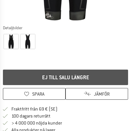
Detaljbilder
EJ TILL SALU LÄNGRE
SPARA
JÄMFÖR
Hitta fraktinformation här! Öppnas i e
Fraktfritt från 69 € (SE)
Gå till returpolicyn här Öppnas i en infor
100 dagars returrätt
> 4 000 000 nöjda kunder
Alla produkter på lager