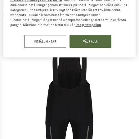
tekniskt nödvändiga klickar du här
. Om du vill kan du när som helst justera
MALOJA
-
PaulM. Gravel Pants 1/2 -
dina cookieinställningar genom att klicka på ”inställningar” och välja enskilda
kategorier. Ditt samtycke är frivilligt och krävs inte för att använda denna
Cykelbyxa
webbplats. Du kan när som helst återta ditt samtycke under
”Cookieinställningar” längst ner på webbplatsen eller ge ditt samtycke första
(0)
gången. Närmare information hittar du i vår
integritetspolicy
.
INSTÄLLNINGAR
VÄLJ ALLA