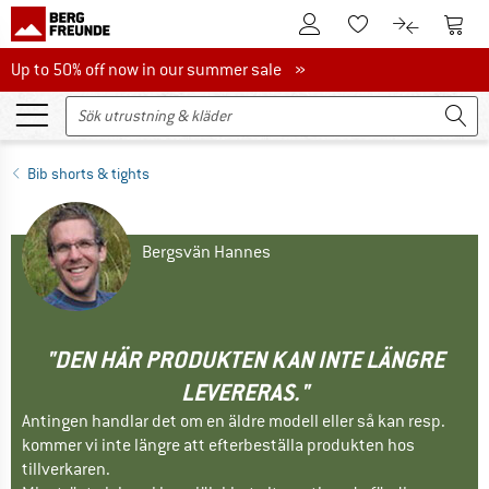
Till kundkontot
Till 
Till minneslistan.
Till produk
Up to 50% off now in our summer sale
Up to 50% off now in our summer sale »
Bib shorts & tights
Bergsvän Hannes
"DEN HÄR PRODUKTEN KAN INTE LÄNGRE
LEVERERAS."
Antingen handlar det om en äldre modell eller så kan resp.
kommer vi inte längre att efterbeställa produkten hos
tillverkaren.