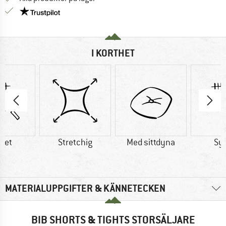
Trust Pilot-garanti - hitta all information här!
I KORTHET
tet
Stretchig
Med sittdyna
Sy
MATERIALUPPGIFTER & KÄNNETECKEN
BIB SHORTS & TIGHTS STORSÄLJARE