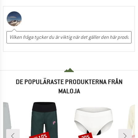
DE POPULÄRASTE PRODUKTERNA FRÅN
MALOJA
till 10%
til
20%
Rabatt
Rabatt
Raba