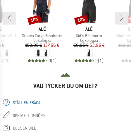
10%
10%
22
Rabatt
Rabatt
Raba
MÄRKE
VARUMÄRKE
VARUMÄRKE
V
S
ALÉ
ALÉ
S
Produkter
Produkter
Produkte
horts S11
Stones Cargo Bibshorts
Kid's Bibshorts
Women's 
tgrupp
Produktgrupp
Produktgrupp
Pr
yxa
Cykelbyxa
Cykelbyxa
Cy
is
Pris
Reducerat pris
Pris
Reducerat pris
5 €
152,95 €
137,66 €
59,95 €
53,96 €
169,95
4,7
(
3
)
5,0
(
1
)
5,0
(
1
)
VAD TYCKER DU OM DET?
STÄLL EN FRÅGA
SKRIV ETT OMDÖME
DELA EN BILD