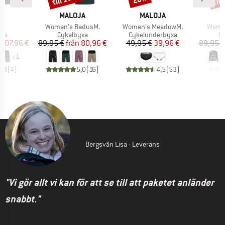
MÄRKE
VARUMÄRKE
VARUMÄRKE
V
JA
MALOJA
MALOJA
M
kter
Produkter
Produkter
Produ
.
Women's BadusM.
Women's MeadowM.
Women
tgrupp
Produktgrupp
Produktgrupp
Pr
yxa
Cykelbyxa
Cykelunderbyxa
Cy
is
ducerat pris
Pris
Reducerat pris
Pris
Reducerat pris
107,96 €
89,95 €
från
80,96 €
49,95 €
39,96 €
89,95 €
+
1
4,8
(
4
)
5,0
(
16
)
4,5
(
53
)
Bergsvän Lisa - Leverans
"Vi gör allt vi kan för att se till att paketet anländer
snabbt."