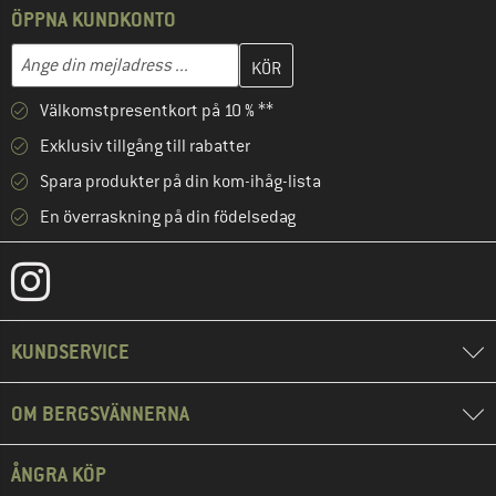
ÖPPNA KUNDKONTO
Skriv in din e-postadress här och skapa ditt kundkonto i nästa st
Mejladress
Välkomstpresentkort på 10 % **
Exklusiv tillgång till rabatter
Spara produkter på din kom-ihåg-lista
En överraskning på din födelsedag
KUNDSERVICE
OM BERGSVÄNNERNA
ÅNGRA KÖP