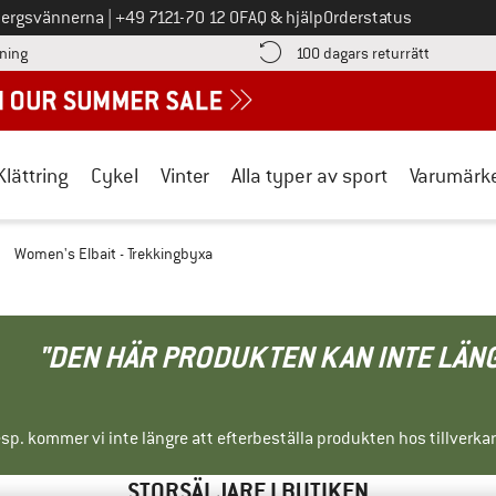
Ring oss på
bergsvännerna
|
+49 7121-70 12 0
FAQ & hjälp
Orderstatus
Hitta betalningsinformationen här! Öppnas i en inforuta
Gå till re
lning
100 dagars returrätt
Klättring
Cykel
Vinter
Alla typer av sport
Varumärk
/
Women's Elbait - Trekkingbyxa
"DEN HÄR PRODUKTEN KAN INTE LÄN
sp. kommer vi inte längre att efterbeställa produkten hos tillverka
STORSÄLJARE I BUTIKEN