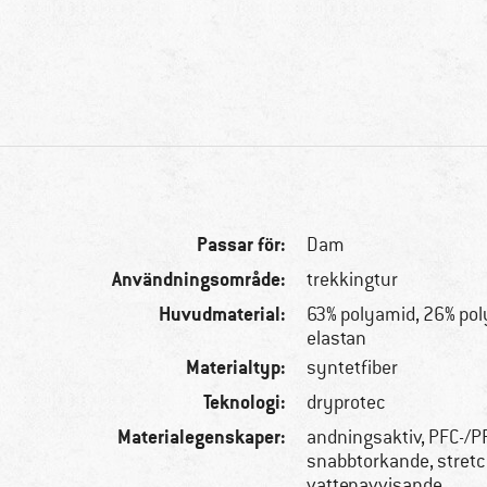
Passar för:
Dam
Användningsområde:
trekkingtur
Huvudmaterial:
63% polyamid, 26% pol
elastan
Materialtyp:
syntetfiber
Teknologi:
dryprotec
Materialegenskaper:
andningsaktiv, PFC-/PF
snabbtorkande, stretc
vattenavvisande