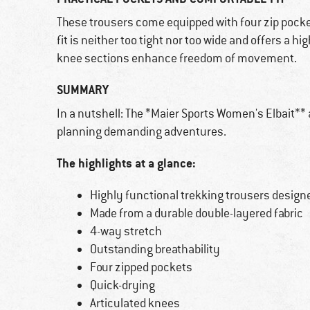
These trousers come equipped with four zip pocket
fit is neither too tight nor too wide and offers a 
knee sections enhance freedom of movement.
SUMMARY
In a nutshell: The *Maier Sports Women's Elbait** 
planning demanding adventures.
The highlights at a glance:
Highly functional trekking trousers desig
Made from a durable double-layered fabric
4-way stretch
Outstanding breathability
Four zipped pockets
Quick-drying
Articulated knees