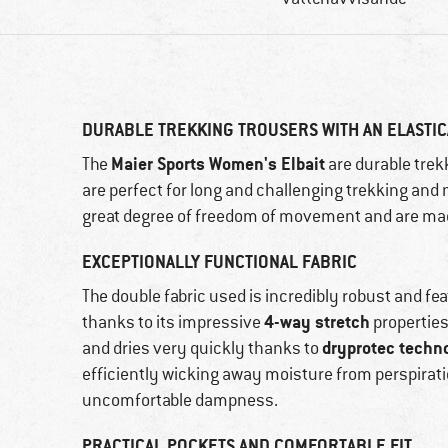
DURABLE TREKKING TROUSERS WITH AN ELASTIC
Maier Sports Women's Elbait
The
are durable trek
are perfect for long and challenging trekking and
great degree of freedom of movement and are made
EXCEPTIONALLY FUNCTIONAL FABRIC
The double fabric used is incredibly robust and feat
4-way stretch
thanks to its impressive
properties
dryprotec techn
and dries very quickly thanks to
efficiently wicking away moisture from perspirat
uncomfortable dampness.
PRACTICAL POCKETS AND COMFORTABLE FIT