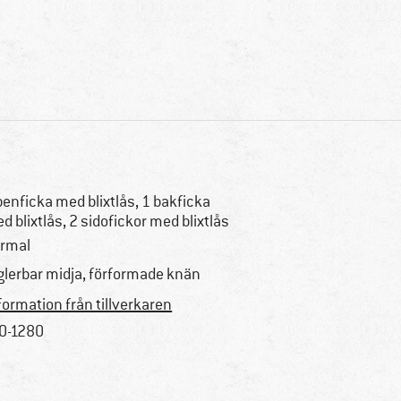
benficka med blixtlås, 1 bakficka
d blixtlås, 2 sidofickor med blixtlås
rmal
glerbar midja, förformade knän
formation från tillverkaren
0-1280