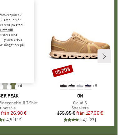
tom erbjuder vi
klam eller för
er reda på att du
 inte vill
 justera dina
illigt och krävs
r” längst ner på
till 20%
Rabatt
+
4
+
8
RUMÄRKE
ER PEAK
VARUMÄRKE
ON
ineconeHe. II T-Shirt
Produkter
Cloud 6
oduktgrupp
rinotröja
Produktgrupp
Sneakers
från
Pris
Reducerat pris
26,98 €
159,95 €
från
Pris
Reducerat pris
127,96 €
4,5
(
117
)
4,1
(
23
)