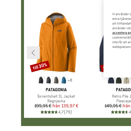
Vi använder c
extra tjänste
att tillhanda
använder vår 
acceptera an
cookieinställ
inte för att 
webbplatsen e
till 30%
till 32%
Rabatt
Rabatt
+
8
VARUMÄRKE
PATAGONIA
VARUM
PATAGO
Produkter
Torrentshell 3L Jacket
Produkter
Retro Pile 
Produktgrupp
Regnjacka
Produkt
Fleeceja
199,95 €
från
Pris
Reducerat pris
139,97 €
149,95 €
från
Pr
Re
4,7
(
79
)
4