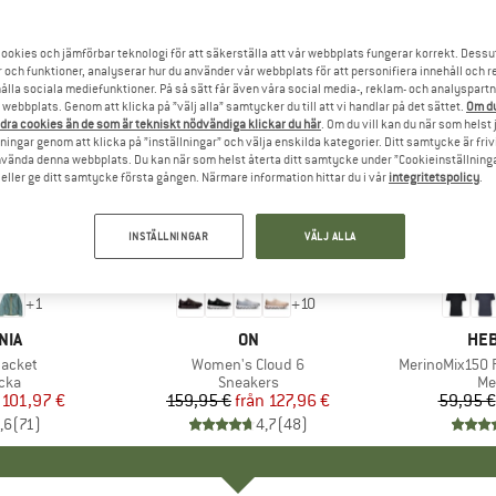
ookies och jämförbar teknologi för att säkerställa att vår webbplats fungerar korrekt. Dessu
r och funktioner, analyserar hur du använder vår webbplats för att personifiera innehåll och re
hålla sociala mediefunktioner. På så sätt får även våra social media-, reklam- och analyspartn
webbplats. Genom att klicka på ”välj alla” samtycker du till att vi handlar på det sättet.
Om du
dra cookies än de som är tekniskt nödvändiga klickar du här
. Om du vill kan du när som helst
ningar genom att klicka på ”inställningar” och välja enskilda kategorier. Ditt samtycke är friv
använda denna webbplats. Du kan när som helst återta ditt samtycke under ”Cookieinställninga
ller ge ditt samtycke första gången. Närmare information hittar du i vår
integritetspolicy
.
INSTÄLLNINGAR
VÄLJ ALLA
till 20%
till 55%
Rabatt
Rabatt
+
1
+
10
ÄRKE
NIA
VARUMÄRKE
ON
VA
HEB
Jacket
Produkter
Women's Cloud 6
Produkter
MerinoMix150 P
grupp
cka
Produktgrupp
Sneakers
Pr
Me
is
ducerat pris
101,97 €
159,95 €
från
Pris
Reducerat pris
127,96 €
59,95 €
,6
(
71
)
4,7
(
48
)