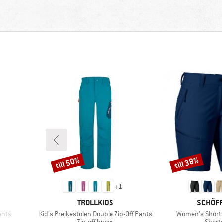
till 50%
till 38%
Rabatt
Rabatt
+
1
E
VARUMÄRKE
VARUM
TROLLKIDS
SCHÖF
Produkter
Produkter
ants
Kid's Preikestolen Double Zip-Off Pants
Women's Short
Produktgrupp
Produ
Zip-off byxor
Short