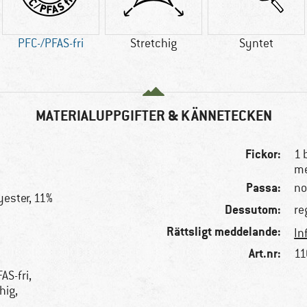
PFC-/PFAS-fri
Stretchig
Syntet
MATERIALUPPGIFTER & KÄNNETECKEN
Fickor:
1 
me
Passa:
no
yester, 11%
Dessutom:
re
Rättsligt meddelande:
In
Art.nr:
11
AS-fri,
hig,