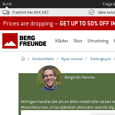
Till
Butik
Fråga 
Fraktfritt från 69 € (SE)
Säker beta
Up to 50% off now in our summer sale
Kläder
Skor
Utrustning
Hemsida
/
Outdoorkläder
/
Byxor outdoor
/
Trekkingbyxor
Bergsvän Hannes
Antingen handlar det om en äldre modell eller så kan re
Misströsta icke, vi har självklart alternativ redo för dig: