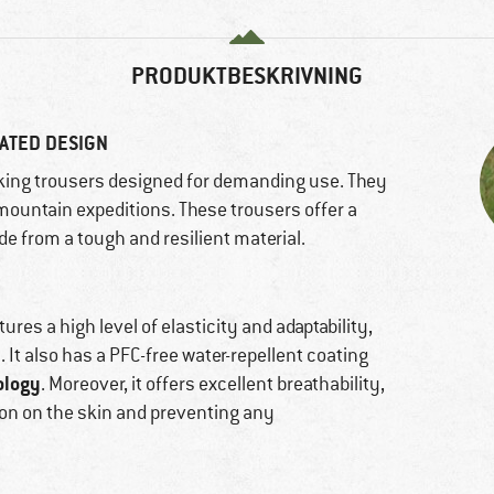
PRODUKTBESKRIVNING
ATED DESIGN
king trousers designed for demanding use. They
 mountain expeditions. These trousers offer a
 from a tough and resilient material.
ures a high level of elasticity and adaptability,
. It also has a PFC-free water-repellent coating
ology
. Moreover, it offers excellent breathability,
ion on the skin and preventing any