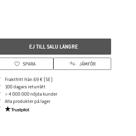
EJ TILL SALU LÄNGRE
SPARA
JÄMFÖR
Hitta fraktinformation här! Öppnas i en i
Fraktfritt från 69 € (SE)
Gå till returpolicyn här Öppnas i en inforuta
100 dagars returrätt
> 4 000 000 nöjda kunder
Alla produkter på lager
Trust Pilot-garanti - hitta all information här!