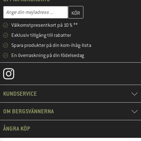
Skriv in din e-postadress här och skapa ditt kundkonto i nästa st
Mejladress
Välkomstpresentkort på 10 % **
Exklusiv tillgång till rabatter
Spara produkter på din kom-ihåg-lista
En överraskning på din födelsedag
KUNDSERVICE
OM BERGSVÄNNERNA
ÅNGRA KÖP