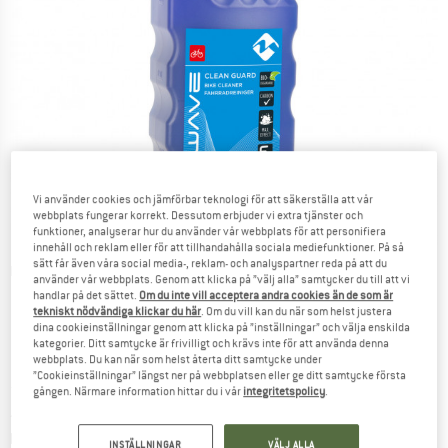
Vi använder cookies och jämförbar teknologi för att säkerställa att vår
webbplats fungerar korrekt. Dessutom erbjuder vi extra tjänster och
funktioner, analyserar hur du använder vår webbplats för att personifiera
innehåll och reklam eller för att tillhandahålla sociala mediefunktioner. På så
sätt får även våra social media-, reklam- och analyspartner reda på att du
Detaljbilder
använder vår webbplats. Genom att klicka på ”välj alla” samtycker du till att vi
handlar på det sättet.
Om du inte vill acceptera andra cookies än de som är
tekniskt nödvändiga klickar du här
. Om du vill kan du när som helst justera
dina cookieinställningar genom att klicka på ”inställningar” och välja enskilda
kategorier. Ditt samtycke är frivilligt och krävs inte för att använda denna
webbplats. Du kan när som helst återta ditt samtycke under
”Cookieinställningar” längst ner på webbplatsen eller ge ditt samtycke första
Pris:
7,90
€
gången. Närmare information hittar du i vår
integritetspolicy
.
inkl. moms
~
KR
86,47
Information om fraktkostnader. Öppnas i en inforuta
plus fraktkostnader
INSTÄLLNINGAR
VÄLJ ALLA