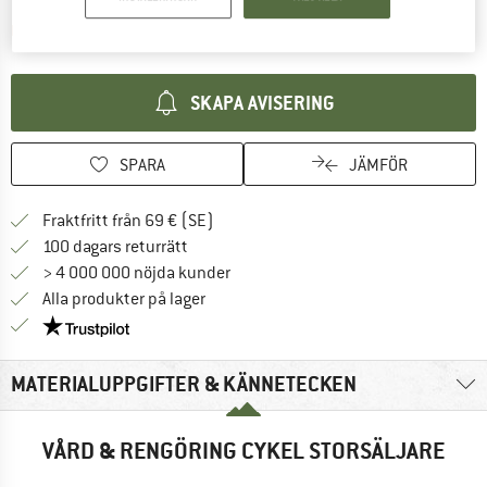
Länken öppnas i en inforuta och i
Produkten är för tillfället tyvärr slutsåld
SKAPA AVISERING
SPARA
JÄMFÖR
Hitta fraktinformation här! Öppnas i e
Fraktfritt från 69 € (SE)
Gå till returpolicyn här Öppnas i en infor
100 dagars returrätt
> 4 000 000 nöjda kunder
Alla produkter på lager
Trust Pilot-garanti - hitta all information här!
MATERIALUPPGIFTER & KÄNNETECKEN
VÅRD & RENGÖRING CYKEL STORSÄLJARE