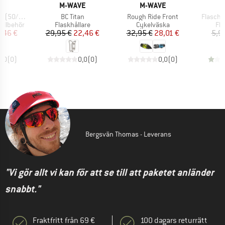
MÄRKE
VARUMÄRKE
VARUMÄRKE
V
VE
M-WAVE
M-WAVE
M
Produkter
Produkter
Produkt
/62-622)
BC Titan
Rough Ride Front
Flasche
p
Produktgrupp
Produktgrupp
Pr
tillbehör
Flaskhållare
Cykelväska
Fla
is
ducerat pris
Pris
Reducerat pris
Pris
Reducerat pris
,46 €
29,95 €
22,46 €
32,95 €
28,01 €
5,9
0,0
(
0
)
0,0
(
0
)
0,0
(
0
)
Bergsvän Thomas - Leverans
"Vi gör allt vi kan för att se till att paketet anländer
snabbt."
Fraktfritt från 69 €
100 dagars returrätt