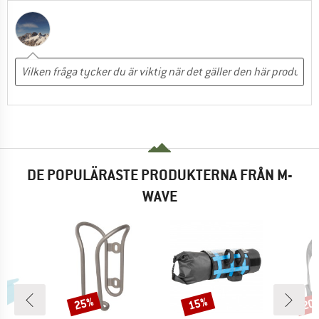
DE POPULÄRASTE PRODUKTERNA FRÅN M-
WAVE
25%
15%
20
Rabatt
Rabatt
Raba