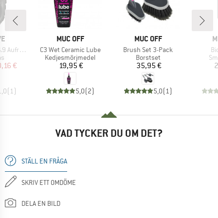
MÄRKE
VARUMÄRKE
VARUMÄRKE
V
VE
MUC OFF
MUC OFF
M
Produkter
Produkter
Pr
ahlenschloss
C3 Wet Ceramic Lube
Brush Set 3-Pack
Bi
ktgrupp
Produktgrupp
Produktgrupp
Pr
ås
Kedjesmörjmedel
Borstset
Sm
is
ducerat pris
Pris
Pris
0,16 €
19,95 €
35,95 €
2
1,0
(
1
)
5,0
(
2
)
5,0
(
1
)
VAD TYCKER DU OM DET?
STÄLL EN FRÅGA
SKRIV ETT OMDÖME
DELA EN BILD