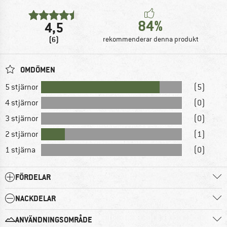
84%
4,5
(6)
rekommenderar denna produkt
OMDÖMEN
5 stjärnor
(5)
4 stjärnor
(0)
3 stjärnor
(0)
2 stjärnor
(1)
1 stjärna
(0)
FÖRDELAR
NACKDELAR
ANVÄNDNINGSOMRÅDE