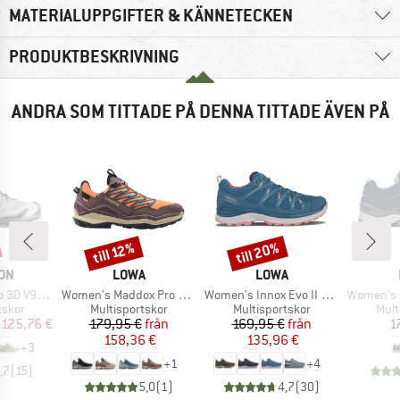
MATERIALUPPGIFTER & KÄNNETECKEN
PRODUKTBESKRIVNING
ANDRA SOM TITTADE PÅ DENNA TITTADE ÄVEN PÅ
till 20%
till 12%
Rabatt
Rabatt
ÄRKE
VARUMÄRKE
VARUMÄRKE
ON
LOWA
LOWA
Produkter
Produkter
Produkter
D V9 GTX
Women's Maddox Pro GTX LO
Women's Innox Evo II GTX
Women's In
rupp
Produktgrupp
Produktgrupp
Prod
tskor
Multisportskor
Multisportskor
Mult
is
ducerat pris
Pris
Reducerat pris
Pris
Reducerat pris
125,76 €
179,95 €
från
169,95 €
från
1
158,36 €
135,96 €
+
3
+
1
+
4
,7
(
15
)
5,0
(
1
)
4,7
(
30
)