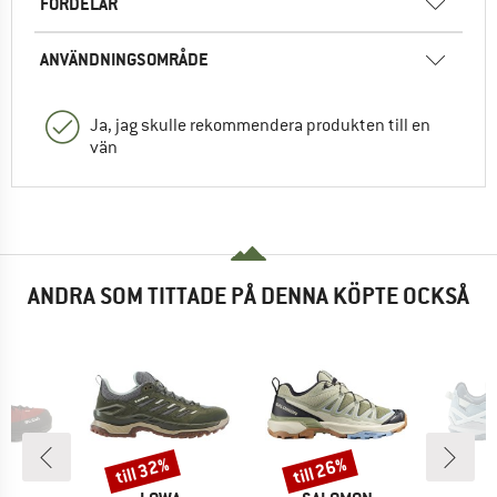
FÖRDELAR
ANVÄNDNINGSOMRÅDE
Ja, jag skulle rekommendera produkten till en
vän
ANDRA SOM TITTADE PÅ DENNA KÖPTE OCKSÅ
till 32%
till 26%
Rabatt
Rabatt