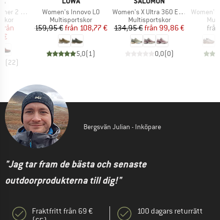
MÄRKE
VARUMÄRKE
VARUMÄRKE
WA
LOWA
SALOMON
Produkter
Produkter
Produkter
er 2 GTX
Women's Innovo LO
Women's X Ultra 360 Edge
Women's Madd
rupp
Produktgrupp
Produktgrupp
Prod
tskor
Multisportskor
Multisportskor
Mult
is
ducerat pris
Pris
Reducerat pris
Pris
Reducerat pris
från
159,95 €
från
108,77 €
134,95 €
från
99,86 €
från
6 €
5,0
(
1
)
0,0
(
0
)
,8
(
22
)
Bergsvän Julian - Inköpare
"Jag tar fram de bästa och senaste
outdoorprodukterna till dig!"
Fraktfritt från 69 €
100 dagars returrätt