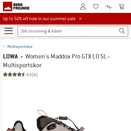
Till kundkontot
Till 
Till minneslistan.
Till produk
Up to 50% off now in our summer sale
Up to 50% off now in our summer sale »
Multisportskor
LOWA
-
Women's Maddox Pro GTX LO SL -
Multisportskor
4,5
(6)