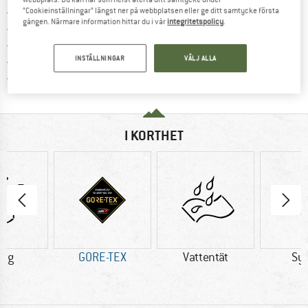
Hitta fraktinformation här! Öppnas i e
Fraktfritt från 69 € (SE)
”Cookieinställningar” längst ner på webbplatsen eller ge ditt samtycke första
gången. Närmare information hittar du i vår
integritetspolicy
.
Gå till returpolicyn här Öppnas i en infor
100 dagars returrätt
> 4 000 000 nöjda kunder
INSTÄLLNINGAR
VÄLJ ALLA
Alla produkter på lager
Trust Pilot-garanti - hitta all information här!
I KORTHET
0 g
GORE-TEX
Vattentät
Sy