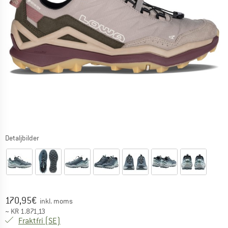
Detaljbilder
Pris:
170,95
€
inkl. moms
~
KR
1.871,13
Sverige. Information om fraktkostnader. Öppnas i 
Fraktfri
(SE)