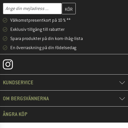
Skriv in din e-postadress här och skapa ditt kundkonto i nästa st
Mejladress
Välkomstpresentkort på 10 % **
Exklusiv tillgång till rabatter
Spara produkter på din kom-ihåg-lista
En överraskning på din födelsedag
KUNDSERVICE
OM BERGSVÄNNERNA
ÅNGRA KÖP