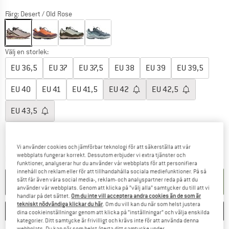
Färg:
Desert / Old Rose
Välj en storlek:
EU
36,5
EU
37
EU
37,5
EU
38
EU
39
EU
39,5
EU
40
EU
41
EU
41,5
EU
42
EU
42,5
EU
43,5
Storleksguide
Länken öppnas i en inforuta och innehåller 
Leveranstid: 4-5 arbetsdagar
Vi använder cookies och jämförbar teknologi för att säkerställa att vår
webbplats fungerar korrekt. Dessutom erbjuder vi extra tjänster och
Mängd:
funktioner, analyserar hur du använder vår webbplats för att personifiera
innehåll och reklam eller för att tillhandahålla sociala mediefunktioner. På så
I VARUKORGEN
sätt får även våra social media-, reklam- och analyspartner reda på att du
använder vår webbplats. Genom att klicka på ”välj alla” samtycker du till att vi
handlar på det sättet.
Om du inte vill acceptera andra cookies än de som är
tekniskt nödvändiga klickar du här
. Om du vill kan du när som helst justera
SPARA
JÄMFÖR
dina cookieinställningar genom att klicka på ”inställningar” och välja enskilda
kategorier. Ditt samtycke är frivilligt och krävs inte för att använda denna
webbplats. Du kan när som helst återta ditt samtycke under