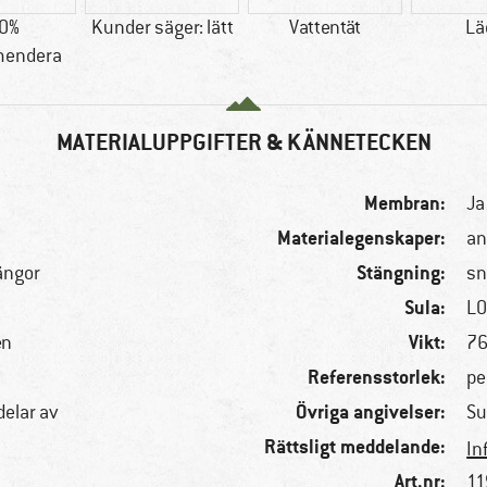
0%
Kunder säger: lätt
Vattentät
Lä
endera
MATERIALUPPGIFTER & KÄNNETECKEN
Membran:
Ja
Materialegenskaper:
an
Stängning:
ängor
sn
Sula:
LO
Vikt:
en
76
Referensstorlek:
pe
Övriga angivelser:
delar av
Su
Rättsligt meddelande:
In
Art.nr:
11