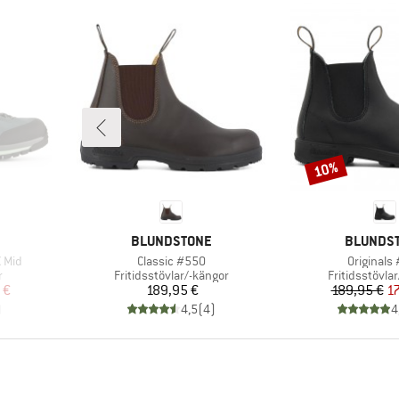
10%
Rabatt
KE
VARUMÄRKE
VARUMÄR
BLUNDSTONE
BLUNDS
Produkter
Produkte
 Mid
Classic #550
Originals
Produktgrupp
Produktgrup
r
Fritidsstövlar/-kängor
Fritidsstövla
at pris
Pris
Pr
Re
 €
189,95 €
189,95 €
1
)
4,5
(
4
)
4