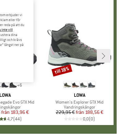
tom erbjuder vi
klam eller för
er reda på att du
 inte vill
 justera dina
illigt och krävs
r” längst ner på
till 18%
Rabatt
+
6
VARUMÄRKE
LOWA
VARUMÄRKE
LOWA
egade Evo GTX Mid
Produkter
Women's Explorer GTX Mid
uktgrupp
ingskängor
Produktgrupp
Vandringskängor
€
från
Pris
Reducerat pris
183,96 €
229,95 €
från
Pris
Reducerat pris
188,56 €
4,7
(
44
)
0,0
(
0
)