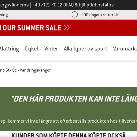
Ring oss på
bergsvännerna
|
+49 7121-70 12 0
FAQ & hjälp
Orderstatus
Hitta betalningsinformationen här! Öppnas i en inforuta
Gå till re
lning
100 dagars returrätt
Klättring
Cykel
Vinter
Alla typer av sport
Varumärk
o Gtx Qc - Vandringskängor
"DEN HÄR PRODUKTEN KAN INTE LÄN
sp. kommer vi inte längre att efterbeställa produkten hos tillverka
KUNDER SOM KÖPTE DENNA KÖPTE OCKSÅ