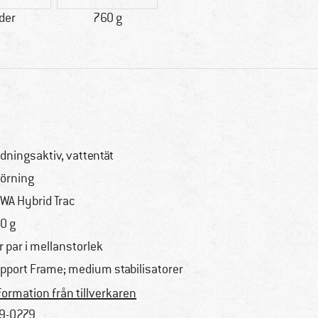
der
760 g
dningsaktiv, vattentät
örning
WA Hybrid Trac
0 g
r par i mellanstorlek
pport Frame; medium stabilisatorer
formation från tillverkaren
9-0279