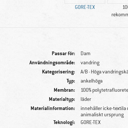
GORE-TEX
10
rekomm
Passar för:
Dam
Användningsområde:
vandring
Kategorisering:
A/B - Höga vandringsk
Typ:
ankelhöga
Membran:
100% polytetrafluoret
Materialtyp:
läder
Materialinformation:
innehåller icke-textila 
animaliskt ursprung
Teknologi:
GORE-TEX