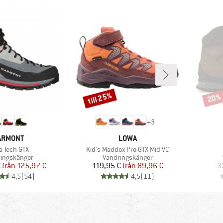
till 25%
20%
Rabatt
Rabat
+
3
ARUMÄRKE
VARUMÄRKE
ARMONT
LOWA
dukter
Produkter
a Tech GTX
Kid's Maddox Pro GTX Mid VC
ktgrupp
Produktgrupp
ingskängor
Vandringskängor
Pris
Reducerat pris
Pris
Reducerat pris
€
från
125,97 €
119,95 €
från
89,96 €
3
4,5
(
54
)
4,5
(
11
)