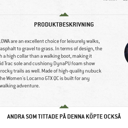
PRODUKTBESKRIVNING
WA are an excellent choice for leisurely walks,
sphalt to gravel to grass. In terms of design, the
 a high collar than a walking boot, making it
brid Trac sole and cushiony DynaPU foam show
 rocky trails as well. Made of high-quality nubuck
the Women's Locarno GTX QC is built for any
 walking adventure.
ANDRA SOM TITTADE PÅ DENNA KÖPTE OCKSÅ