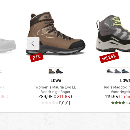
till 25%
27%
Rabatt
Rabatt
1
VARUMÄRKE
VAR
LOWA
LOW
Produkter
Produkter
GTX
Women's Mauria Evo LL
Kid's Maddox P
Produktgrupp
Produktgr
r
Vandringskängor
Vandrings
at pris
Pris
Reducerat pris
Pr
Re
96 €
289,95 €
211,66 €
119,95 €
frå
)
0,0
(
0
)