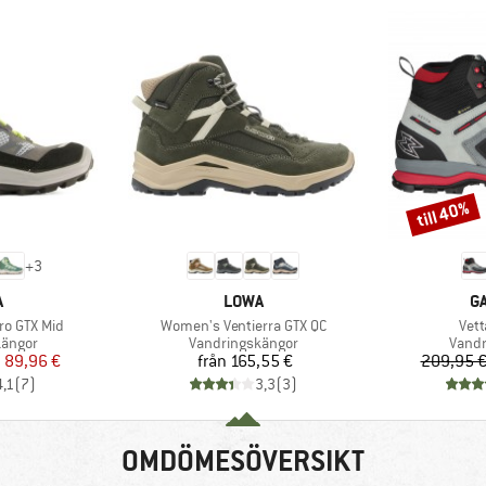
till 40%
Rabatt
+
3
UMÄRKE
VARUMÄRKE
V
A
LOWA
G
Produkter
Pro
ro GTX Mid
Women's Ventierra GTX QC
Vett
upp
Produktgrupp
Produ
kängor
Vandringskängor
Vandr
is
ducerat pris
Pris
n
89,96 €
från
165,55 €
209,95 
4,1
(
7
)
3,3
(
3
)
OMDÖMESÖVERSIKT