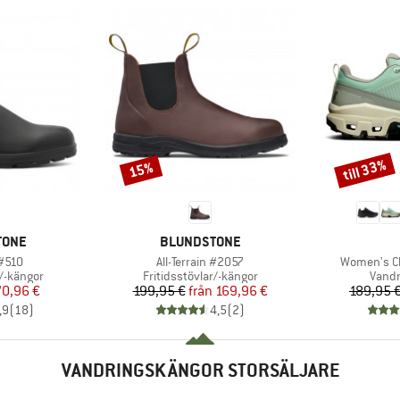
till 33%
15%
Rabatt
Rabatt
KE
VARUMÄRKE
TONE
BLUNDSTONE
r
Produkter
Produkter
 #510
All-Terrain #2057
Women's C
p
Produktgrupp
Produ
r/-kängor
Fritidsstövlar/-kängor
Vandr
is
ducerat pris
Pris
Reducerat pris
70,96 €
199,95 €
från
169,96 €
189,95 
,9
(
18
)
4,5
(
2
)
VANDRINGSKÄNGOR STORSÄLJARE