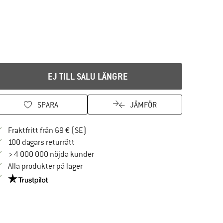
EJ TILL SALU LÄNGRE
SPARA
JÄMFÖR
Hitta fraktinformation här! Öppnas i en i
Fraktfritt från 69 € (SE)
Gå till returpolicyn här Öppnas i en inforuta
100 dagars returrätt
> 4 000 000 nöjda kunder
Alla produkter på lager
Trust Pilot-garanti - hitta all information här!