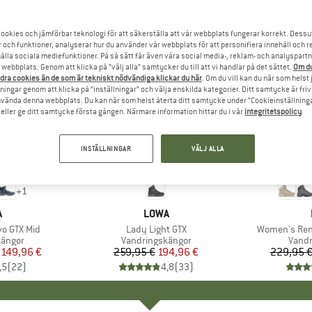
ookies och jämförbar teknologi för att säkerställa att vår webbplats fungerar korrekt. Dessu
r och funktioner, analyserar hur du använder vår webbplats för att personifiera innehåll och re
hålla sociala mediefunktioner. På så sätt får även våra social media-, reklam- och analyspartn
webbplats. Genom att klicka på ”välj alla” samtycker du till att vi handlar på det sättet.
Om du
dra cookies än de som är tekniskt nödvändiga klickar du här
. Om du vill kan du när som helst
ningar genom att klicka på ”inställningar” och välja enskilda kategorier. Ditt samtycke är friv
använda denna webbplats. Du kan när som helst återta ditt samtycke under ”Cookieinställninga
ller ge ditt samtycke första gången. Närmare information hittar du i vår
integritetspolicy
.
INSTÄLLNINGAR
VÄLJ ALLA
till 20%
25%
Rabatt
Rabatt
+
1
UMÄRKE
A
VARUMÄRKE
LOWA
o GTX Mid
Produkter
Lady Light GTX
Produkter
Women's Ren
upp
kängor
Produktgrupp
Vandringskängor
Prod
Vandr
is
ducerat pris
149,96 €
259,95 €
Pris
Reducerat pris
194,96 €
229,95 
,5
(
22
)
4,8
(
33
)