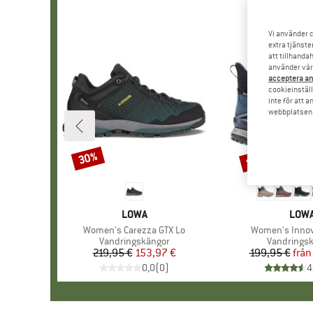
Vi använder c
extra tjänste
att tillhanda
använder vår 
acceptera an
cookieinställ
inte för att 
webbplatsen e
till 25%
30%
Rabatt
Rabatt
VARUMÄRKE
LOWA
VAR
LOW
Produkter
Women's Carezza GTX Lo
Produkter
Women's Innov
Produktgrupp
Vandringskängor
Produktgr
Vandrings
219,95 €
Pris
Reducerat pris
153,97 €
199,95 €
från
Pr
Re
0,0
(
0
)
4