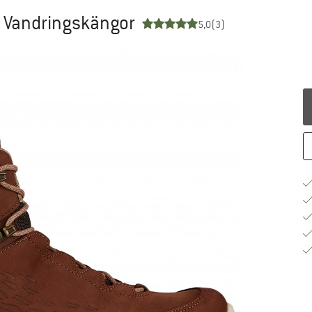
- Vandringskängor
5,0
(3)