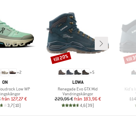
till 20%
till 
Rabatt
Rabat
+
2
+
5
VARUMÄRKE
VARUMÄRKE
ON
LOWA
Produkter
Produ
loudrock Low WP
Renegade Evo GTX Mid
Kid's 
ktgrupp
Produktgrupp
ingskängor
Vandringskängor
Pris
Reducerat pris
Pris
Reducerat pris
€
från
127,27 €
229,95 €
från
183,96 €
114
3,7
(
10
)
4,6
(
39
)