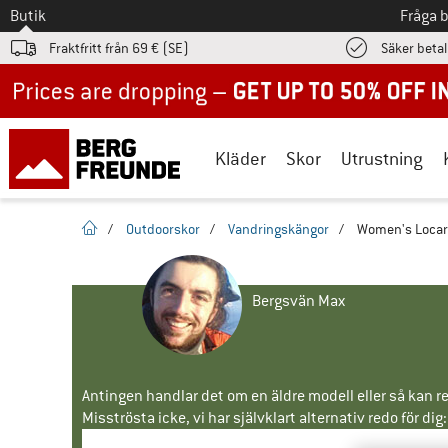
Till
Butik
Fråga 
Fraktfritt från 69 € (SE)
Säker beta
Up to 50% off now in our summer sale
Kläder
Skor
Utrustning
Hemsida
/
Outdoorskor
/
Vandringskängor
/
Women's Locarn
Bergsvän Max
Antingen handlar det om en äldre modell eller så kan re
Misströsta icke, vi har självklart alternativ redo för dig: