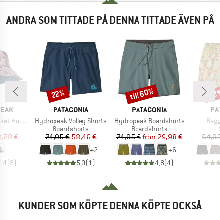
ANDRA SOM TITTADE PÅ DENNA TITTADE ÄVEN PÅ
till 60%
22%
22
Rabatt
Rabatt
Raba
RKE
VARUMÄRKE
VARUMÄRKE
VA
PEAK
PATAGONIA
PATAGONIA
PA
Produkter
Produkter
Prod
Reversible
Hydropeak Volley Shorts
Hydropeak Boardshorts
Bagg
uktgrupp
Produktgrupp
Produktgrupp
Boardshorts
Boardshorts
is
ducerat pris
Pris
Reducerat pris
Pris
Reducerat pris
3,28 €
74,95 €
58,46 €
74,95 €
från
29,98 €
64,95
+
2
+
6
4,4
(
8
)
5,0
(
1
)
4,8
(
4
)
KUNDER SOM KÖPTE DENNA KÖPTE OCKSÅ