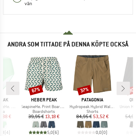
vän
ANDRA SOM TITTADE PÅ DENNA KÖPTE OCKSÅ
67%
37%
30
Rabatt
Rabatt
Raba
RKE
VARUMÄRKE
VARUMÄRKE
VA
PEAK
HEBER PEAK
PATAGONIA
QU
Produkter
Produkter
Produkte
s High Waist
SeapineHe. Print Boardshorts
Hydropeak Hybrid Walk Shorts 18''
Union He
tgrupp
Produktgrupp
Produktgrupp
osa
Boardshorts
Shorts
is
ducerat pris
Pris
Reducerat pris
Pris
Reducerat pris
2,88 €
39,95 €
13,18 €
84,95 €
53,52 €
54,95
4,3
(
4
)
5,0
(
6
)
0,0
(
0
)