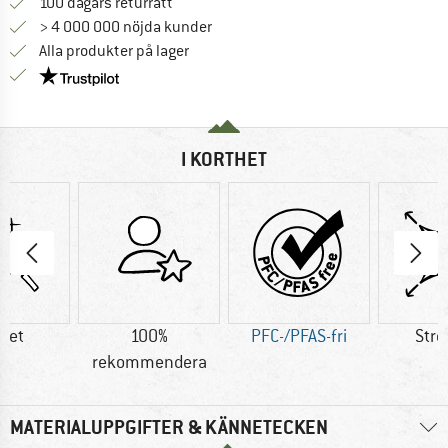
Gå till returpolicyn här Öppnas i en infor
100 dagars returrätt
> 4 000 000 nöjda kunder
Alla produkter på lager
Trust Pilot-garanti - hitta all information här!
I KORTHET
tet
100%
PFC-/PFAS-fri
Stre
rekommendera
MATERIALUPPGIFTER & KÄNNETECKEN