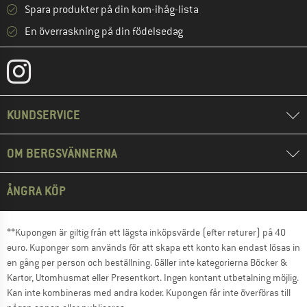
Spara produkter på din kom-ihåg-lista
En överraskning på din födelsedag
KUNDSERVICE
OM BERGSVÄNNERNA
ÅNGRA KÖP
**Kupongen är giltig från ett lägsta inköpsvärde (efter returer) på 40
euro. Kuponger som används för att skapa ett konto kan endast lösas in
en gång per person och beställning. Gäller inte kategorierna Böcker &
Kartor, Utomhusmat eller Presentkort. Ingen kontant utbetalning möjlig.
Kan inte kombineras med andra koder. Kupongen får inte överföras till