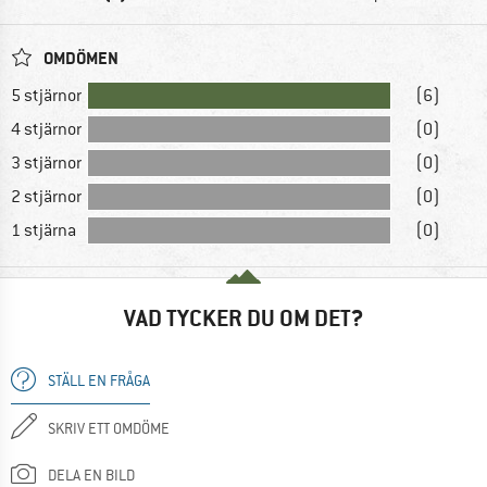
OMDÖMEN
5 stjärnor
(6)
4 stjärnor
(0)
3 stjärnor
(0)
2 stjärnor
(0)
1 stjärna
(0)
VAD TYCKER DU OM DET?
STÄLL EN FRÅGA
SKRIV ETT OMDÖME
DELA EN BILD