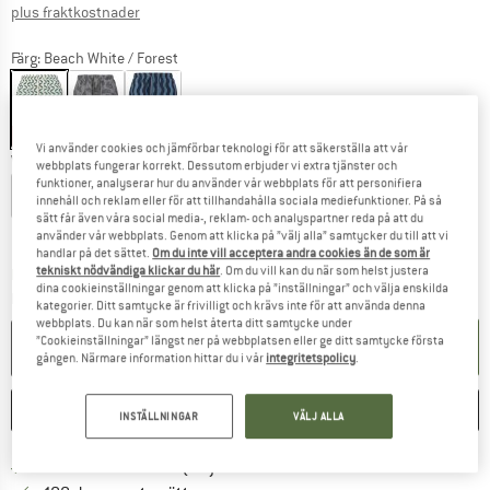
Information om fraktkostnader. Öppnas i en inforuta
plus fraktkostnader
Färg:
Beach White / Forest
67%
67%
67%
Vi använder cookies och jämförbar teknologi för att säkerställa att vår
Välj en storlek:
webbplats fungerar korrekt. Dessutom erbjuder vi extra tjänster och
funktioner, analyserar hur du använder vår webbplats för att personifiera
S
M
L
XL
XXL
3XL
4XL
innehåll och reklam eller för att tillhandahålla sociala mediefunktioner. På så
sätt får även våra social media-, reklam- och analyspartner reda på att du
Storleksguide
använder vår webbplats. Genom att klicka på ”välj alla” samtycker du till att vi
handlar på det sättet.
Om du inte vill acceptera andra cookies än de som är
tekniskt nödvändiga klickar du här
. Om du vill kan du när som helst justera
Länken öppnas i en inforuta och innehåller 
Leveranstid: 4-5 arbetsdagar
dina cookieinställningar genom att klicka på ”inställningar” och välja enskilda
Mängd:
kategorier. Ditt samtycke är frivilligt och krävs inte för att använda denna
webbplats. Du kan när som helst återta ditt samtycke under
”Cookieinställningar” längst ner på webbplatsen eller ge ditt samtycke första
I VARUKORGEN
gången. Närmare information hittar du i vår
integritetspolicy
.
SPARA
JÄMFÖR
INSTÄLLNINGAR
VÄLJ ALLA
Hitta fraktinformation här! Öppnas i e
Fraktfritt från 69 € (SE)