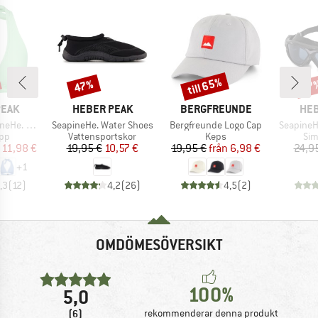
till 65%
47%
57
Rabatt
Rabatt
Raba
RKE
VARUMÄRKE
VARUMÄRKE
VAR
PEAK
HEBER PEAK
BERGFREUNDE
HEB
Produkter
Produkter
Produkte
riangle Top
SeapineHe. Water Shoes
Bergfreunde Logo Cap
SeapineH
tgrupp
Produktgrupp
Produktgrupp
Pro
opp
Vattensportskor
Keps
Sim
is
ducerat pris
Pris
Reducerat pris
Pris
Reducerat pris
11,98 €
19,95 €
10,57 €
19,95 €
från
6,98 €
24,9
+
1
,3
(
12
)
4,2
(
26
)
4,5
(
2
)
OMDÖMESÖVERSIKT
100%
5,0
(6)
rekommenderar denna produkt