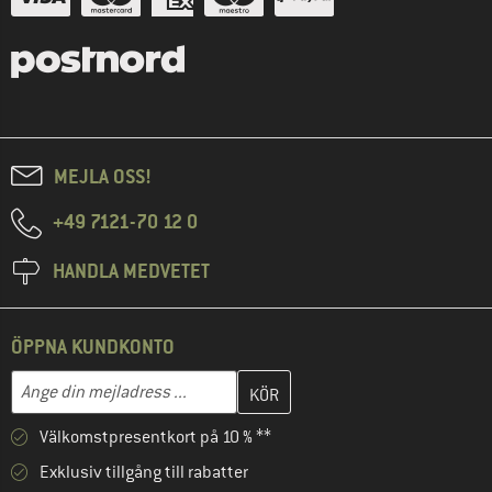
MEJLA OSS!
+49 7121-70 12 0
HANDLA MEDVETET
ÖPPNA KUNDKONTO
Skriv in din e-postadress här och skapa ditt kundkonto i nästa st
Mejladress
Välkomstpresentkort på 10 % **
Exklusiv tillgång till rabatter