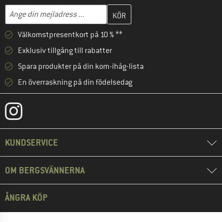
Skriv in din e-postadress här och skapa ditt kundkonto i nästa st
Mejladress
Välkomstpresentkort på 10 % **
Exklusiv tillgång till rabatter
Spara produkter på din kom-ihåg-lista
En överraskning på din födelsedag
KUNDSERVICE
OM BERGSVÄNNERNA
ÅNGRA KÖP