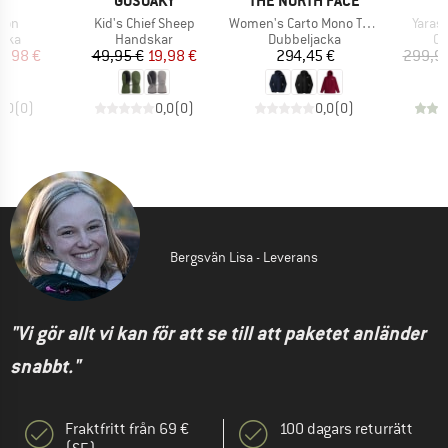
K
GOSOAKY
THE NORTH FACE
er
Produkter
Produkter
Produ
son
Kid's Chief Sheep
Women's Carto Mono Triclimate Hooded Jacket
Yaras
grupp
Produktgrupp
Produktgrupp
Pr
acka
Handskar
Dubbeljacka
Cy
is
ducerat pris
Pris
Reducerat pris
Pris
4,98 €
49,95 €
19,98 €
294,45 €
299,9
0,0
(
0
)
0,0
(
0
)
0,0
(
0
)
Bergsvän Lisa - Leverans
"Vi gör allt vi kan för att se till att paketet anländer
snabbt."
Fraktfritt från 69 €
100 dagars returrätt