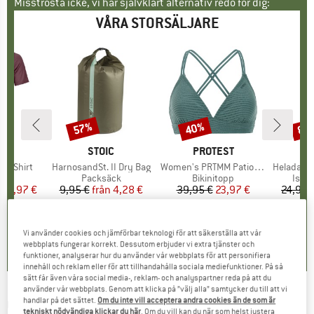
Misströsta icke, vi har självklart alternativ redo för dig:
VÅRA STORSÄLJARE
57%
40%
80
Rabatt
Rabatt
Raba
ÄRKE
OX
VARUMÄRKE
STOIC
VARUMÄRKE
PROTEST
k T-Shirt
Produkter
HarnosandSt. II Dry Bag
Produkter
Women's PRTMM Patio Triangle
Produkte
HeladagenSt. Insulated
grupp
öja
Produktgrupp
Packsäck
Produktgrupp
Bikinitopp
Prod
Isol
is
ducerat pris
62,97 €
9,95 €
från
Pris
Reducerat pris
4,28 €
39,95 €
Pris
Reducerat pris
23,97 €
24,95 
4,3
(
3
)
5,0
(
2
)
4,9
(
23
)
Vi använder cookies och jämförbar teknologi för att säkerställa att vår
webbplats fungerar korrekt. Dessutom erbjuder vi extra tjänster och
funktioner, analyserar hur du använder vår webbplats för att personifiera
innehåll och reklam eller för att tillhandahålla sociala mediefunktioner. På så
sätt får även våra social media-, reklam- och analyspartner reda på att du
använder vår webbplats. Genom att klicka på ”välj alla” samtycker du till att vi
handlar på det sättet.
Om du inte vill acceptera andra cookies än de som är
GOSOAKY
-
Kid's Fox and Hound -
tekniskt nödvändiga klickar du här
. Om du vill kan du när som helst justera