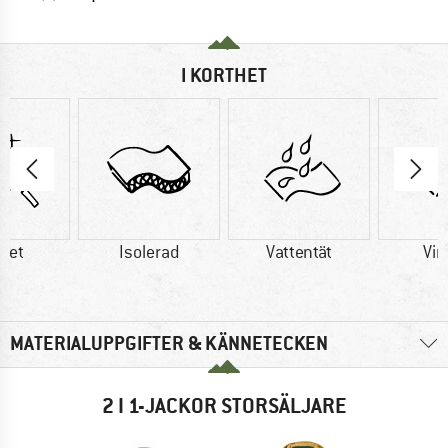
I KORTHET
tet
Isolerad
Vattentät
Vin
MATERIALUPPGIFTER & KÄNNETECKEN
2 I 1-JACKOR STORSÄLJARE