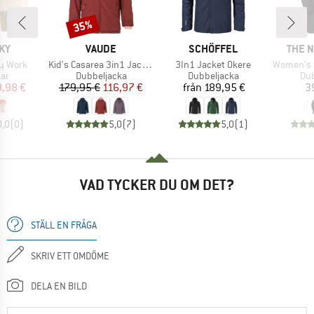
35%
Rabatt
ÄRKE
VARUMÄRKE
VARUMÄRKE
VARU
KY
VAUDE
SCHÖFFEL
THE 
Produkter
Produkter
Produkter
ey Work
Kid's Casarea 3in1 Jacket II
3In1 Jacket Okere
Women's Suzan
tgrupp
Produktgrupp
Produktgrupp
Pro
ar
Dubbeljacka
Dubbeljacka
Dub
is
ducerat pris
Pris
Reducerat pris
Pris
9,98 €
179,95 €
116,97 €
från
189,95 €
3
0,0
(
0
)
5,0
(
7
)
5,0
(
1
)
VAD TYCKER DU OM DET?
STÄLL EN FRÅGA
SKRIV ETT OMDÖME
DELA EN BILD