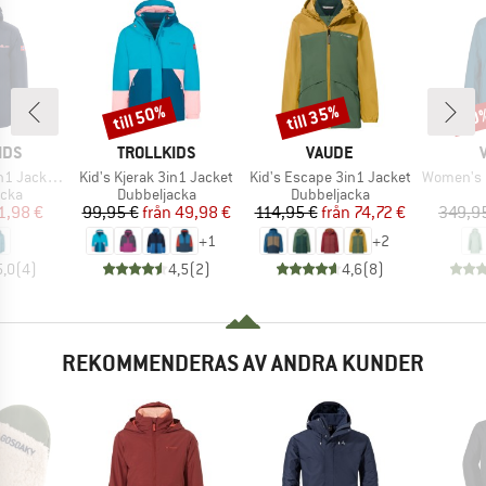
till 50%
till 35%
50
Rabatt
Rabatt
Raba
RKE
VARUMÄRKE
VARUMÄRKE
IDS
TROLLKIDS
VAUDE
Produkter
Produkter
Produkter
acket Pro
Kid's Kjerak 3in1 Jacket
Kid's Escape 3in1 Jacket
Women's Pa
grupp
Produktgrupp
Produktgrupp
acka
Dubbeljacka
Dubbeljacka
is
ducerat pris
Pris
Reducerat pris
Pris
Reducerat pris
1,98 €
99,95 €
från
49,98 €
114,95 €
från
74,72 €
349,9
+
1
+
2
5,0
(
4
)
4,5
(
2
)
4,6
(
8
)
REKOMMENDERAS AV ANDRA KUNDER