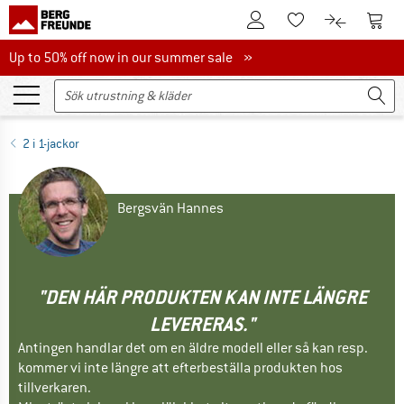
Till kundkontot
Till 
Till minneslistan.
Till produk
Up to 50% off now in our summer sale
Up to 50% off now in our summer sale »
2 i 1-jackor
Bergsvän Hannes
"DEN HÄR PRODUKTEN KAN INTE LÄNGRE
LEVERERAS."
Antingen handlar det om en äldre modell eller så kan resp.
kommer vi inte längre att efterbeställa produkten hos
tillverkaren.