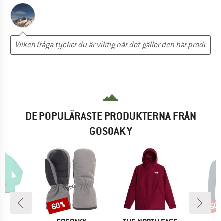
DE POPULÄRASTE PRODUKTERNA FRÅN
GOSOAKY
60%
50
Rabatt
Raba
MÄRKE
VARUMÄRKE
VARUMÄRKE