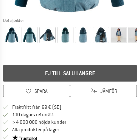
Detaljbilder
EJ TILL SALU LÄNGRE
SPARA
JÄMFÖR
Hitta fraktinformation här! Öppnas i e
Fraktfritt från 69 € (SE)
Gå till returpolicyn här Öppnas i en infor
100 dagars returrätt
> 4 000 000 nöjda kunder
Alla produkter på lager
Trust Pilot-garanti - hitta all information här!