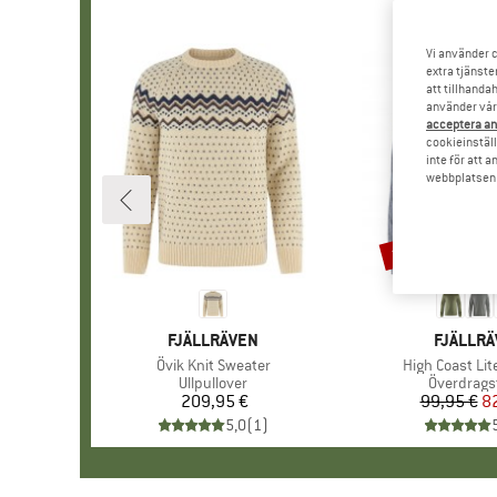
Vi använder c
extra tjänste
att tillhanda
använder vår 
acceptera an
cookieinställ
inte för att 
webbplatsen e
17%
Rabatt
VARUMÄRKE
FJÄLLRÄVEN
VARUMÄ
FJÄLLR
Produkter
Övik Knit Sweater
Produkter
High Coast Lit
Produktgrupp
Ullpullover
Produktg
Överdragst
209,95 €
Pris
99,95 €
Pr
Re
8
5,0
(
1
)