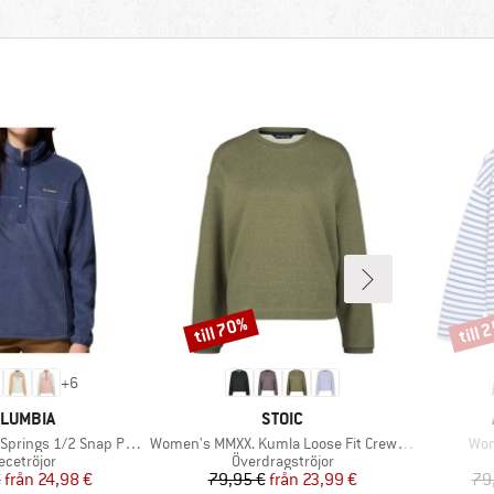
till 70%
till 
Rabatt
Rabat
+
6
RUMÄRKE
VARUMÄRKE
LUMBIA
STOIC
Produkter
Pro
s 1/2 Snap Pull Over II
Women's MMXX. Kumla Loose Fit Crew Neck
Wom
oduktgrupp
Produktgrupp
ecetröjor
Överdragströjor
Pris
Reducerat pris
Pris
Reducerat pris
€
från
24,98 €
79,95 €
från
23,99 €
79