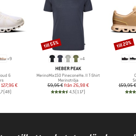
till 55%
till 20%
Rabatt
Rabatt
+
9
+
4
RUMÄRKE
VARUMÄRKE
HEBER PEAK
Produkter
P
loud 6
MerinoMix150 PineconeHe. II T-Shirt
tgrupp
Produktgrupp
P
rs
Merinotröja
S
is
ducerat pris
Pris
Reducerat pris
127,96 €
59,95 €
från
26,98 €
159,95 
,7
(
48
)
4,5
(
117
)