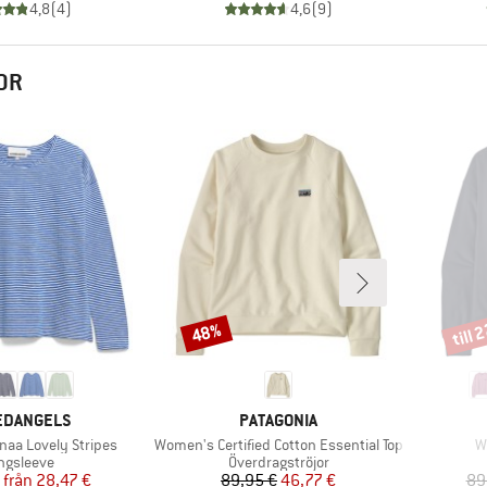
4,8
(
4
)
4,6
(
9
)
OR
till 
48%
Rabatt
Rabat
UMÄRKE
VARUMÄRKE
EDANGELS
PATAGONIA
Produkter
P
naa Lovely Stripes
Women's Certified Cotton Essential Top
W
oduktgrupp
Produktgrupp
ngsleeve
Överdragströjor
Pris
Reducerat pris
Pris
Reducerat pris
från
28,47 €
89,95 €
46,77 €
89