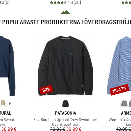
0,0
(
0
)
4,4
(
20
)
E POPULÄRASTE PRODUKTERNA I ÖVERDRAGSTRÖJ
till 43%
50%
Rabatt
Rabatt
+
6
KE
VARUMÄRKE
VAR
TURAL
PATAGONIA
ARM
Produkter
Produkter
ni Sweater
Fitz Roy Icon Uprisal Crew Sweatshirt
Women's Xia
grupp
Produktgrupp
Pr
eve
Överdragströjor
Lo
is
ducerat pris
Pris
Reducerat pris
n
38,99 €
79,95 €
39,98 €
49,95 €