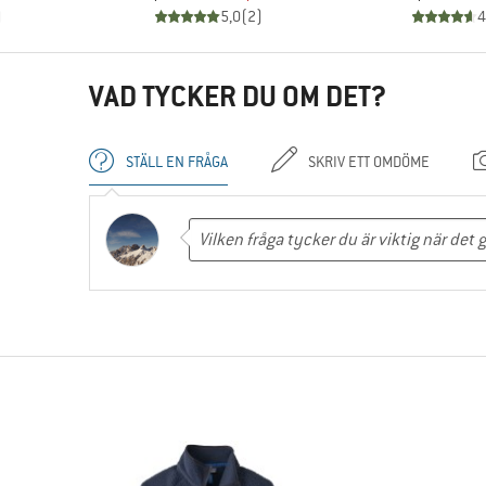
)
5,0
(
2
)
4
VAD TYCKER DU OM DET?
STÄLL EN FRÅGA
SKRIV ETT OMDÖME