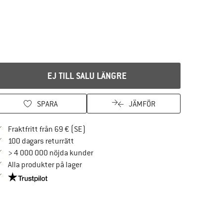
EJ TILL SALU LÄNGRE
SPARA
JÄMFÖR
Hitta fraktinformation här! Öppnas i en i
Fraktfritt från 69 € (SE)
Gå till returpolicyn här Öppnas i en inforuta
100 dagars returrätt
> 4 000 000 nöjda kunder
Alla produkter på lager
Trust Pilot-garanti - hitta all information här!