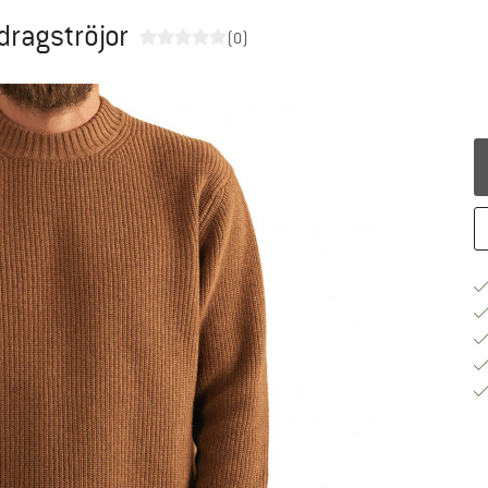
dragströjor
(0)