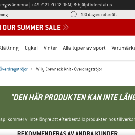
Ring oss på
bergsvännerna
|
+49 7121-70 12 0
FAQ & hjälp
Orderstatus
Hitta betalningsinformationen här! Öppnas i en inforuta
Gå till re
lning
100 dagars returrätt
Klättring
Cykel
Vinter
Alla typer av sport
Varumärk
Överdragströjor
/
Willy Crewneck Knit - Överdragströjor
"DEN HÄR PRODUKTEN KAN INTE LÄN
sp. kommer vi inte längre att efterbeställa produkten hos tillverka
REKOMMENDERAS AV ANDRA KUNDER