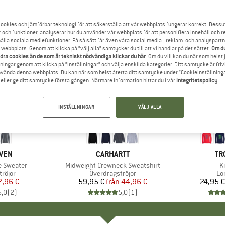
ookies och jämförbar teknologi för att säkerställa att vår webbplats fungerar korrekt. Dessu
r och funktioner, analyserar hur du använder vår webbplats för att personifiera innehåll och re
hålla sociala mediefunktioner. På så sätt får även våra social media-, reklam- och analyspartn
webbplats. Genom att klicka på ”välj alla” samtycker du till att vi handlar på det sättet.
Om du
dra cookies än de som är tekniskt nödvändiga klickar du här
. Om du vill kan du när som helst
ningar genom att klicka på ”inställningar” och välja enskilda kategorier. Ditt samtycke är friv
använda denna webbplats. Du kan när som helst återta ditt samtycke under ”Cookieinställninga
ller ge ditt samtycke första gången. Närmare information hittar du i vår
integritetspolicy
.
INSTÄLLNINGAR
VÄLJ ALLA
till 25%
till 50%
Rabatt
Rabatt
RKE
ÄVEN
VARUMÄRKE
CARHARTT
VA
TR
e Sweater
Produkter
Midweight Crewneck Sweatshirt
P
Ki
rupp
röjor
Produktgrupp
Överdragströjor
Pr
Lo
is
ducerat pris
2,96 €
59,95 €
från
Pris
Reducerat pris
44,96 €
24,95 €
5,0
(
2
)
5,0
(
1
)