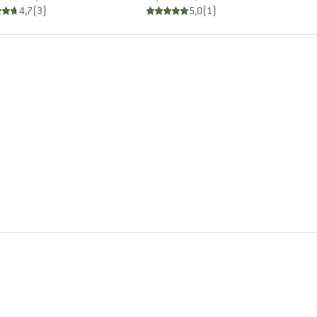
4,7
(
3
)
5,0
(
1
)