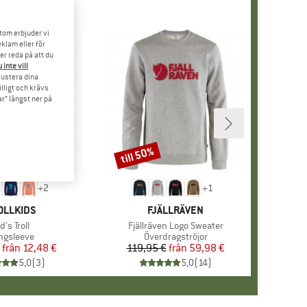
tom erbjuder vi
klam eller för
er reda på att du
 inte vill
 justera dina
illigt och krävs
r” längst ner på
till 50%
Rabatt
+
2
+
1
RUMÄRKE
OLLKIDS
VARUMÄRKE
FJÄLLRÄVEN
rodukter
d's Troll
Produkter
Fjällräven Logo Sweater
oduktgrupp
ngsleeve
Produktgrupp
Överdragströjor
från
Pris
Reducerat pris
12,48 €
119,95 €
från
Pris
Reducerat pris
59,98 €
5,0
(
3
)
5,0
(
14
)