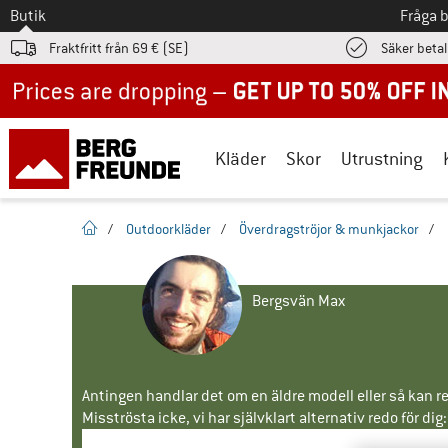
Till
Butik
Fråga 
Fraktfritt från 69 € (SE)
Säker beta
Up to 50% off now in our summer sale
Kläder
Skor
Utrustning
Hemsida
/
Outdoorkläder
/
Överdragströjor & munkjackor
/
Bergsvän Max
Antingen handlar det om en äldre modell eller så kan re
Misströsta icke, vi har självklart alternativ redo för dig: