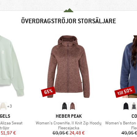
ÖVERDRAGSTRÖJOR STORSÄLJARE
till 50%
65%
Rabatt
Rabatt
+
3
KE
VARUMÄRKE
VA
GELS
HEBER PEAK
CO
Produkter
Produkter
Alizaa Sweat
Women's CrownHe. II Knit Zip Hoody
Women's Benton Spring
upp
Produktgrupp
Pr
röjor
Fleecejacka
Fle
is
ducerat pris
Pris
Reducerat pris
51,97 €
69,95 €
24,48 €
49,95 