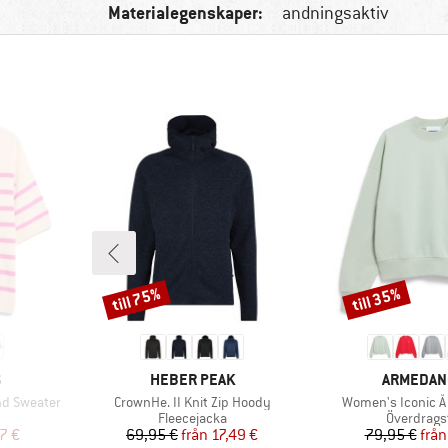
Materialegenskaper:
andningsaktiv
till 75%
till 35%
Rabatt
Rabatt
VARUMÄRKE
VARUMÄR
S
HEBER PEAK
ARMEDAN
Produkter
Produkter
nd Sweater
CrownHe. II Knit Zip Hoody
Women's Iconic Å 
Produktgrupp
Produktgr
Fleecejacka
Överdragst
at pris
Pris
Reducerat pris
Pr
Re
7 €
69,95 €
från
17,49 €
79,95 €
från