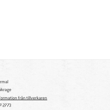
rmal
åkrage
formation från tillverkaren
7-2773