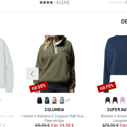
)
4,1
(
24
)
D
till 50%
till 70%
Rabatt
Rabatt
1
+
7
VARUMÄRKE
VARUMÄR
COLUMBIA
SUPER.NA
Produkter
Produkter
ily Crew
Women's Helvetia II Cropped Half Snap Fleece
Women's Krissi
Produktgrupp
Produkt
Fleecetröjor
Longsle
at pris
Pris
Reducerat pris
Pr
Re
7 €
69,95 €
från
34,98 €
129,95 €
frå