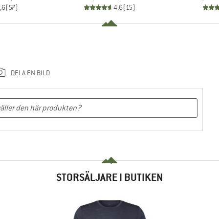
,6
(
57
)
4,6
(
15
)
DELA EN BILD
STORSÄLJARE I BUTIKEN