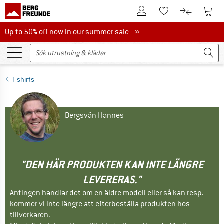
Till kundkontot
Till 
Till minneslistan.
Till produk
Up to 50% off now in our summer sale
Up to 50% off now in our summer sale »
T-shirts
Bergsvän Hannes
"DEN HÄR PRODUKTEN KAN INTE LÄNGRE
LEVERERAS."
Antingen handlar det om en äldre modell eller så kan resp.
kommer vi inte längre att efterbeställa produkten hos
tillverkaren.