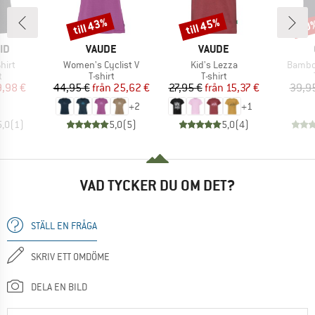
till 43%
till 45%
20
Rabatt
Rabatt
Raba
ÄRKE
VARUMÄRKE
VARUMÄRKE
ID
VAUDE
VAUDE
r
Produkter
Produkter
Produk
hirt
Women's Cyclist V
Kid's Lezza
Bambo
ktgrupp
Produktgrupp
Produktgrupp
t
T-shirt
T-shirt
is
ducerat pris
Pris
Reducerat pris
Pris
Reducerat pris
9,98 €
44,95 €
från
25,62 €
27,95 €
från
15,37 €
39,9
+
2
+
1
5,0
(
1
)
5,0
(
5
)
5,0
(
4
)
VAD TYCKER DU OM DET?
STÄLL EN FRÅGA
SKRIV ETT OMDÖME
DELA EN BILD