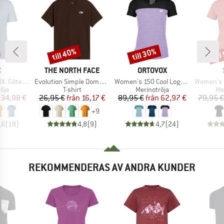
till 40%
till 30%
til
Rabatt
Rabatt
Raba
MÄRKE
VARUMÄRKE
VARUMÄRKE
C
THE NORTH FACE
ORTOVOX
Produkter
Produkter
Produkter
rg Print Tee
Evolution Simple Dome Short Sleeve
Women's 150 Cool Logo T-Shirt
Women's Merino155 Lah
grupp
Produktgrupp
Produktgrupp
Pr
öja
T-shirt
Merinotröja
Me
is
ducerat pris
Pris
Reducerat pris
Pris
Reducerat pris
34,98 €
26,95 €
från
16,17 €
89,95 €
från
62,97 €
79,95 €
+
9
,6
(
18
)
4,8
(
9
)
4,7
(
24
)
REKOMMENDERAS AV ANDRA KUNDER