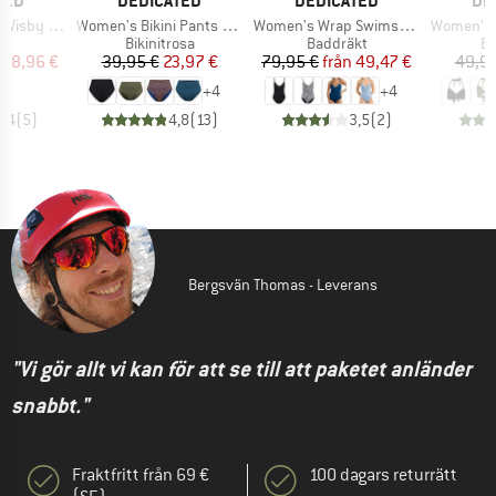
TED
DEDICATED
DEDICATED
DE
Produkter
Produkter
Produkter
Pepita Cats
Women's Bikini Pants Slite
Women's Wrap Swimsuit Klinte
Women's Biki
ktgrupp
Produktgrupp
Produktgrupp
Pr
t
Bikinitrosa
Baddräkt
Bi
is
ducerat pris
Pris
Reducerat pris
Pris
Reducerat pris
38,96 €
39,95 €
23,97 €
79,95 €
från
49,47 €
49,95
+
4
+
4
4,4
(
5
)
4,8
(
13
)
3,5
(
2
)
Bergsvän Thomas - Leverans
"Vi gör allt vi kan för att se till att paketet anländer
snabbt."
Fraktfritt från 69 €
100 dagars returrätt