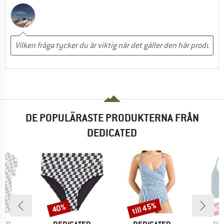
DE POPULÄRASTE PRODUKTERNA FRÅN
DEDICATED
till 45%
40%
40
Rabatt
Rabatt
Raba
RKE
VARUMÄRKE
VARUMÄRKE
VA