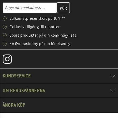
Skriv in din e-postadress här och skapa ditt kundkonto i nästa st
Mejladress
Välkomstpresentkort på 10 % **
Exklusiv tillgång till rabatter
Spara produkter på din kom-ihåg-lista
En överraskning på din födelsedag
KUNDSERVICE
OM BERGSVÄNNERNA
ÅNGRA KÖP