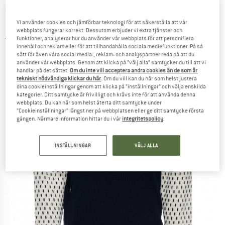
DALE OF NORWAY
-
Vegard WP Hoodie -
Merinohoodie
Vi använder cookies och jämförbar teknologi för att säkerställa att vår
webbplats fungerar korrekt. Dessutom erbjuder vi extra tjänster och
funktioner, analyserar hur du använder vår webbplats för att personifiera
5,0
(2)
innehåll och reklam eller för att tillhandahålla sociala mediefunktioner. På så
sätt får även våra social media-, reklam- och analyspartner reda på att du
använder vår webbplats. Genom att klicka på ”välj alla” samtycker du till att vi
handlar på det sättet.
Om du inte vill acceptera andra cookies än de som är
tekniskt nödvändiga klickar du här
. Om du vill kan du när som helst justera
dina cookieinställningar genom att klicka på ”inställningar” och välja enskilda
kategorier. Ditt samtycke är frivilligt och krävs inte för att använda denna
webbplats. Du kan när som helst återta ditt samtycke under
”Cookieinställningar” längst ner på webbplatsen eller ge ditt samtycke första
gången. Närmare information hittar du i vår
integritetspolicy
.
INSTÄLLNINGAR
VÄLJ ALLA