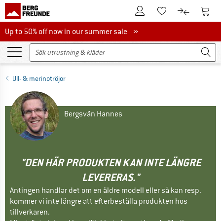
Till kundkontot
Till 
Till minneslistan.
Till produk
Up to 50% off now in our summer sale
Up to 50% off now in our summer sale »
Ull- & merinotröjor
Bergsvän Hannes
"DEN HÄR PRODUKTEN KAN INTE LÄNGRE
LEVERERAS."
Antingen handlar det om en äldre modell eller så kan resp.
kommer vi inte längre att efterbeställa produkten hos
tillverkaren.