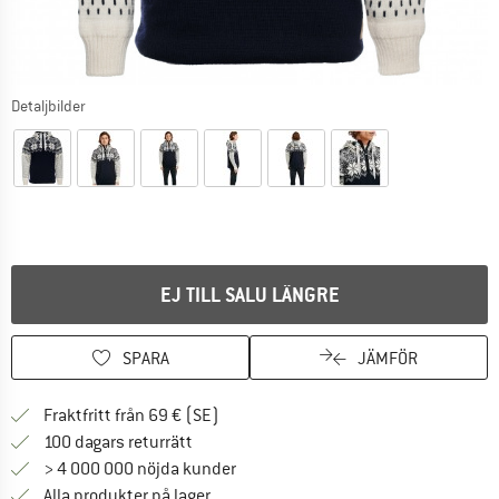
Detaljbilder
EJ TILL SALU LÄNGRE
SPARA
JÄMFÖR
Hitta fraktinformation här! Öppnas i e
Fraktfritt från 69 € (SE)
Gå till returpolicyn här Öppnas i en infor
100 dagars returrätt
> 4 000 000 nöjda kunder
Alla produkter på lager