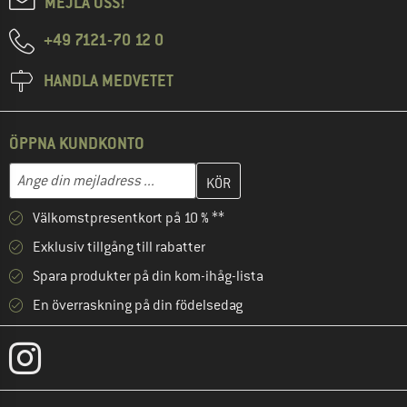
MEJLA OSS!
+49 7121-70 12 0
HANDLA MEDVETET
ÖPPNA KUNDKONTO
Skriv in din e-postadress här och skapa ditt kundkonto i nästa st
Mejladress
Välkomstpresentkort på 10 % **
Exklusiv tillgång till rabatter
Spara produkter på din kom-ihåg-lista
En överraskning på din födelsedag