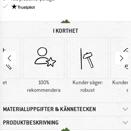
Trust Pilot-garanti - hitta all information här!
I KORTHET
tet
100%
Kunder säger:
Kunder s
rekommendera
robust
sn
MATERIALUPPGIFTER & KÄNNETECKEN
PRODUKTBESKRIVNING