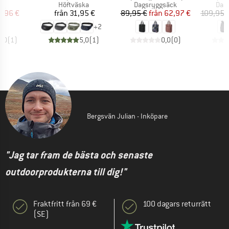
tgrupp
Produktgrupp
Produktgrupp
Pro
ag
Höftväska
Dagsryggsäck
Dag
is
ducerat pris
Pris
Pris
Reducerat pris
9,96 €
från
31,95 €
89,95 €
från
62,97 €
109,95 
+
2
5,0
(
1
)
5,0
(
1
)
0,0
(
0
)
Bergsvän Julian - Inköpare
"Jag tar fram de bästa och senaste
outdoorprodukterna till dig!"
Fraktfritt från 69 €
100 dagars returrätt
(SE)