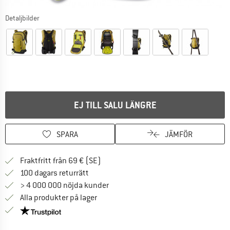
Detaljbilder
EJ TILL SALU LÄNGRE
SPARA
JÄMFÖR
Hitta fraktinformation här! Öppnas i e
Fraktfritt från 69 € (SE)
Gå till returpolicyn här Öppnas i en infor
100 dagars returrätt
> 4 000 000 nöjda kunder
Alla produkter på lager
Trust Pilot-garanti - hitta all information här!