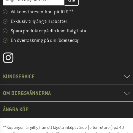
Välkomstpresentkort på 10 % **
Exklusiv tillgång till rabatter
Spara produkter på din kom-ihåg-lista
En överraskning på din födelsedag
KUNDSERVICE
OM BERGSVÄNNERNA
ÅNGRA KÖP
**Kupongen är giltig från ett lägsta inköpsvärde (efter returer) på 40