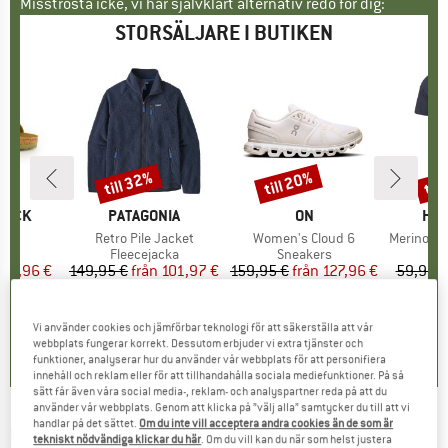
Misströsta icke, vi har självklart alternativ redo för dig:
STORSÄLJARE I BUTIKEN
till 32%
till 20%
til
Rabatt
Rabatt
Raba
KE
TOCK
VARUMÄRKE
PATAGONIA
VARUMÄRKE
ON
VA
HEB
er
 BF
Produkter
Retro Pile Jacket
Produkter
Women's Cloud 6
Produkte
MerinoMix150 Pi
tgrupp
er
Produktgrupp
Fleecejacka
Produktgrupp
Sneakers
Pr
Me
is
ducerat pris
71,96 €
149,95 €
från
Pris
Reducerat pris
101,97 €
159,95 €
från
Pris
Reducerat pris
127,96 €
59,95 €
+
6
+
1
+
9
,8
(
20
)
4,6
(
71
)
4,7
(
48
)
Vi använder cookies och jämförbar teknologi för att säkerställa att vår
webbplats fungerar korrekt. Dessutom erbjuder vi extra tjänster och
funktioner, analyserar hur du använder vår webbplats för att personifiera
innehåll och reklam eller för att tillhandahålla sociala mediefunktioner. På så
sätt får även våra social media-, reklam- och analyspartner reda på att du
använder vår webbplats. Genom att klicka på ”välj alla” samtycker du till att vi
handlar på det sättet.
Om du inte vill acceptera andra cookies än de som är
DAKINE
-
Poacher Ras 26 - Skidryggsäck
tekniskt nödvändiga klickar du här
. Om du vill kan du när som helst justera