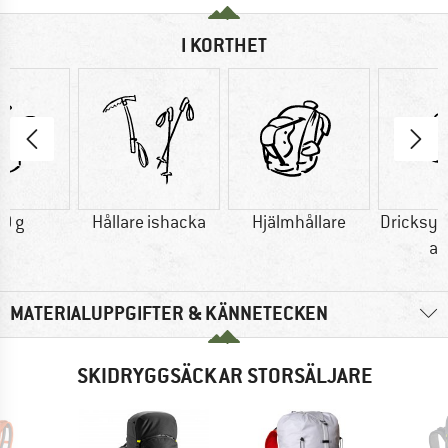
I KORTHET
0 g
Hållare ishacka
Hjälmhållare
Dricksy
at
MATERIALUPPGIFTER & KÄNNETECKEN
SKIDRYGGSÄCKAR STORSÄLJARE