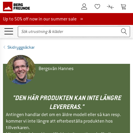
Till kundkontot
Till 
Till minneslistan.
Till produk
Up to 50% off now in our summer sale
Up to 50% off now in our summer sale »
Skidryggsäckar
Bergsvän Hannes
"DEN HÄR PRODUKTEN KAN INTE LÄNGRE
LEVERERAS."
Antingen handlar det om en äldre modell eller så kan resp.
kommer vi inte längre att efterbeställa produkten hos
tillverkaren.