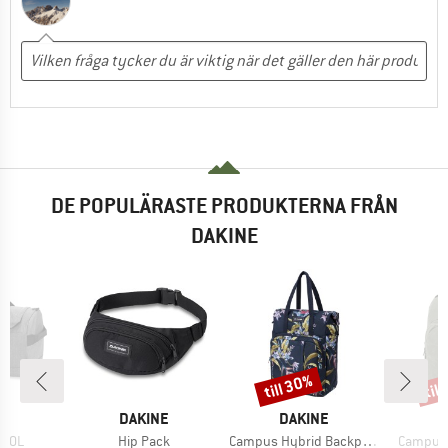
DE POPULÄRASTE PRODUKTERNA FRÅN
DAKINE
till 30%
til
Rabatt
Raba
MÄRKE
VARUMÄRKE
VARUMÄRKE
V
NE
DAKINE
DAKINE
D
r
Produkter
Produkter
Produkt
 50L
Hip Pack
Campus Hybrid Backpack 26
Campus