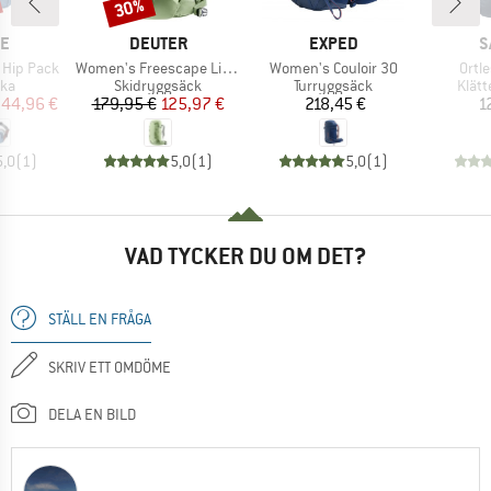
30%
Rabatt
MÄRKE
VARUMÄRKE
VARUMÄRKE
V
NE
DEUTER
EXPED
S
Produkter
Produkter
Prod
 Hip Pack
Women's Freescape Lite 24 SL
Women's Couloir 30
Ortl
tgrupp
Produktgrupp
Produktgrupp
Prod
ska
Skidryggsäck
Turryggsäck
Klät
is
ducerat pris
Pris
Reducerat pris
Pris
44,96 €
179,95 €
125,97 €
218,45 €
1
5,0
(
1
)
5,0
(
1
)
5,0
(
1
)
VAD TYCKER DU OM DET?
STÄLL EN FRÅGA
SKRIV ETT OMDÖME
DELA EN BILD