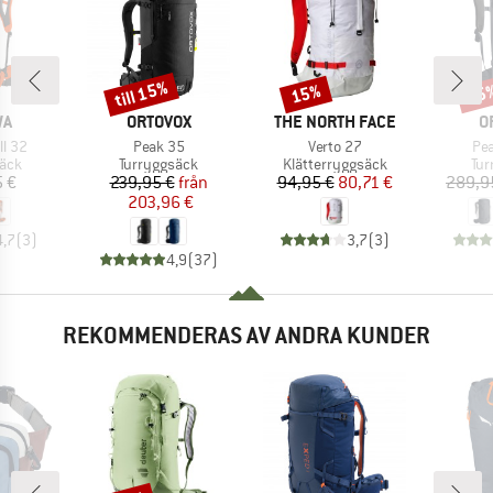
till 15%
15%
25
Rabatt
Rabatt
Raba
MÄRKE
VARUMÄRKE
VARUMÄRKE
V
WA
ORTOVOX
THE NORTH FACE
O
r
Produkter
Produkter
Pro
ll 32
Peak 35
Verto 27
Pea
grupp
Produktgrupp
Produktgrupp
Pro
säck
Turryggsäck
Klätterryggsäck
Tur
is
Pris
Reducerat pris
Pris
Reducerat pris
5 €
239,95 €
från
94,95 €
80,71 €
289,9
203,96 €
4,7
(
3
)
3,7
(
3
)
4,9
(
37
)
REKOMMENDERAS AV ANDRA KUNDER