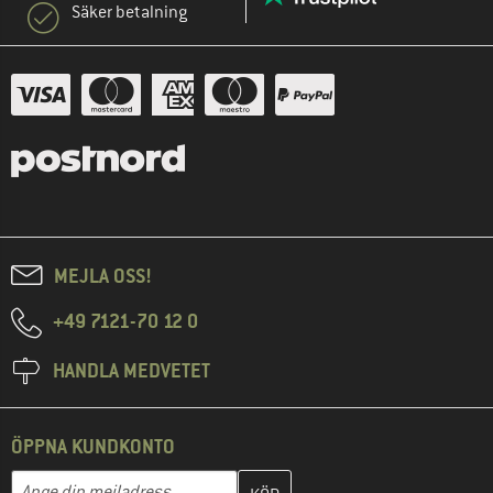
Säker betalning
MEJLA OSS!
+49 7121-70 12 0
HANDLA MEDVETET
ÖPPNA KUNDKONTO
Skriv in din e-postadress här och skapa ditt kundkonto i nästa st
Mejladress