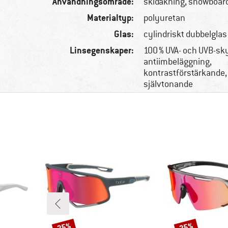
Användningsområde:
skidåkning, snowboar
Materialtyp:
polyuretan
Glas:
cylindriskt dubbelglas
Linsegenskaper:
100 % UVA- och UVB-sk
antiimbeläggning,
kontrastförstärkande, 
självtonande
25%
25%
Rabatt
Rabatt