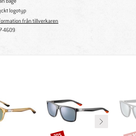
an båge
yckt logotyp
formation från tillverkaren
7-4609
till 
30%
Rabatt
Rabat