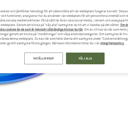
ookies och jämförbar teknologi för att säkerställa att vår webbplats fungerar korrekt. Dessu
r och funktioner, analyserar hur du använder vår webbplats för att personifiera innehåll och re
hålla sociala mediefunktioner. På så sätt får även våra social media-, reklam- och analyspartn
webbplats. Genom att klicka på ”välj alla” samtycker du till att vi handlar på det sättet.
Om du
dra cookies än de som är tekniskt nödvändiga klickar du här
. Om du vill kan du när som helst
ningar genom att klicka på ”inställningar” och välja enskilda kategorier. Ditt samtycke är friv
använda denna webbplats. Du kan när som helst återta ditt samtycke under ”Cookieinställninga
ller ge ditt samtycke första gången. Närmare information hittar du i vår
integritetspolicy
.
INSTÄLLNINGAR
VÄLJ ALLA