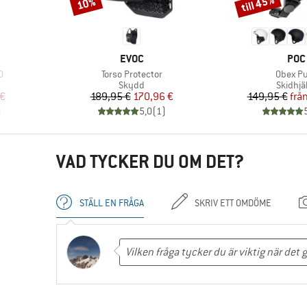
till 45%
10%
Rabatt
Rabatt
VARUMÄRKE
VAR
EVOC
POC
Produkter
Produkt
O
Torso Protector
Obex P
Produktgrupp
Produk
Skydd
Skidhj
at pris
Pris
Reducerat pris
Pr
Re
 €
189,95 €
170,96 €
149,95 €
frå
)
5,0
(
1
)
VAD TYCKER DU OM DET?
STÄLL EN FRÅGA
SKRIV ETT OMDÖME