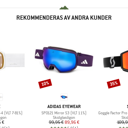
REKOMMENDERAS AV ANDRA KUNDER
10%
35%
Rabatt
Rabatt
UMÄRKE
VARUMÄRKE
X
ADIDAS EYEWEAR
Produkter
Produkter
-4 (VLT 7-81%)
SP0121 Mirror S3 (VLT 11%)
Goggle Factor Pro Light
rupp
Produktgrupp
Pro
ögon
Skidglasögon
Ski
is
Pris
Reducerat pris
5 €
99,95 €
89,96 €
109,9