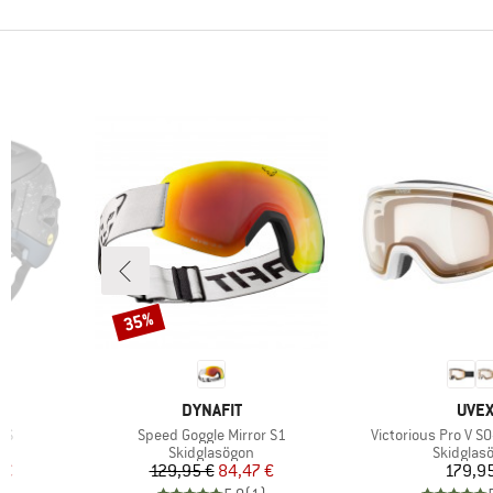
35%
Rabatt
KE
VARUMÄRKE
VAR
DYNAFIT
UVE
Produkter
Produkter
PS
Speed Goggle Mirror S1
Victorious Pro V S0
p
Produktgrupp
Produktg
Skidglasögon
Skidglas
at pris
Pris
Reducerat pris
Pr
 €
129,95 €
84,47 €
179,9