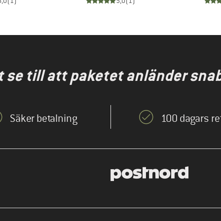
5,0
(
1
)
5,0
(
1
)
att se till att paketet anländer sna
Säker betalning
100 dagars re