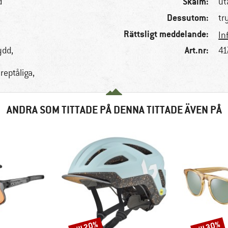
Skalm:
d
ut
Dessutom:
tr
Rättsligt meddelande:
In
Art.nr:
ydd,
41
reptåliga,
ANDRA SOM TITTADE PÅ DENNA TITTADE ÄVEN PÅ
till 20%
till 30%
Rabatt
Rabatt