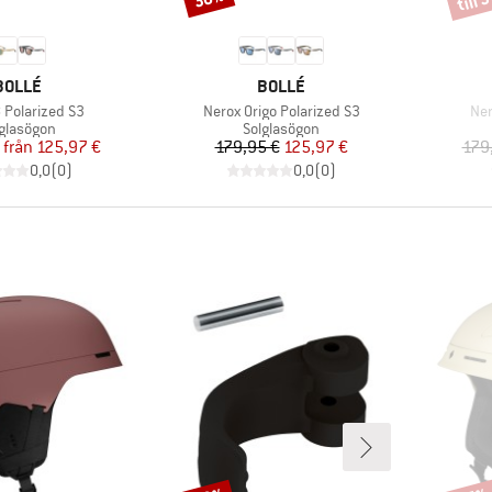
VARUMÄRKE
VARUMÄRKE
BOLLÉ
BOLLÉ
ter
Produkter
Pro
 Polarized S3
Nerox Origo Polarized S3
Ner
oduktgrupp
Produktgrupp
lglasögon
Solglasögon
Pris
Reducerat pris
Pris
Reducerat pris
från
125,97 €
179,95 €
125,97 €
179
0,0
(
0
)
0,0
(
0
)