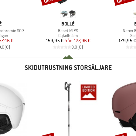
MÄRKE
VARUMÄRKE
É
BOLLÉ
Produkter
Produk
ochromic S0-3
React MIPS
Nerox 8
rupp
Produktgrupp
Pr
sögon
Cykelhjälm
So
is
ducerat pris
Pris
Reducerat pris
57,46 €
159,95 €
från
127,96 €
179,95 €
0,0
(
0
)
0,0
(
0
)
SKIDUTRUSTNING STORSÄLJARE