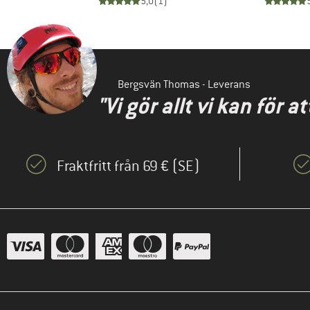
)
5,0
(
1
)
Bergsvän Thomas - Leverans
"Vi gör allt vi kan för 
Fraktfritt från 69 € (SE)