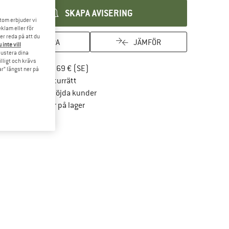
SKAPA AVISERING
tom erbjuder vi
klam eller för
er reda på att du
SPARA
JÄMFÖR
 inte vill
 justera dina
illigt och krävs
Hitta fraktinformation här! Öppnas i en i
Fraktfritt från 69 € (SE)
r” längst ner på
Gå till returpolicyn här Öppnas i en inforuta
100 dagars returrätt
> 4 000 000 nöjda kunder
Alla produkter på lager
Trust Pilot-garanti - hitta all information här!