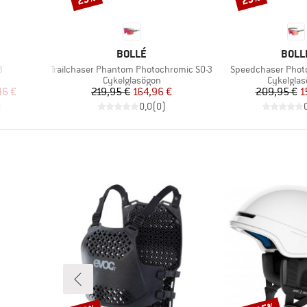
KE
VARUMÄRKE
VARU
BOLLÉ
BOLL
Produkter
Produkter
3
Trailchaser Phantom Photochromic S0-3
Speedchaser Phot
Produktgrupp
Produktg
Cykelglasögon
Cykelgla
at pris
Pris
Reducerat pris
Pr
Re
46 €
219,95 €
164,96 €
209,95 €
1
)
0,0
(
0
)