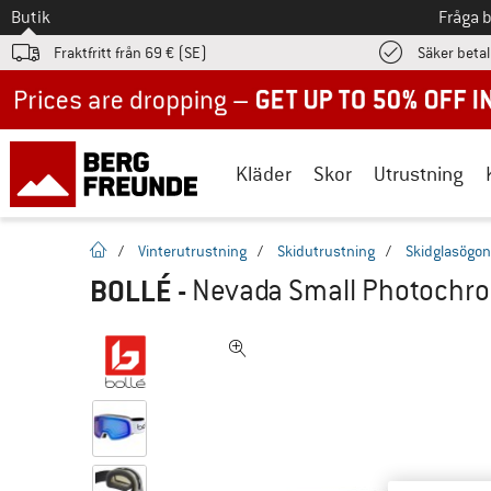
Till
Butik
Fråga 
Fraktfritt från 69 € (SE)
Säker beta
Up to 50% off now in our summer sale
Kläder
Skor
Utrustning
Hemsida
/
Vinterutrustning
/
Skidutrustning
/
Skidglasögon
BOLLÉ
-
Nevada Small Photochrom