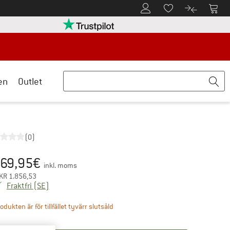
Till kundkontot
Till 
Till minneslistan.
Till produk
turpolicyn här Öppnas i en inforuta
Trust Pilot-garanti - hitta all informatio
en
Outlet
(0)
69,95
€
is:
inkl. moms
KR
1.856,53
Sverige. Information om fraktkostnader. Öppnas i en 
Fraktfri
(SE)
Länken öppnas i en inforuta och inneh
odukten är för tillfället tyvärr slutsåld