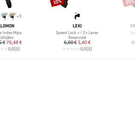
10%
35%
Rabatt
Rabat
+
3
ARUMÄRKE
VARUMÄRKE
VA
ALOMON
LEKI
SW
ter
Produkter
Pr
e Index Mips
Speed Lock + / 2+ Lever
Sw
oduktgrupp
Produktgrupp
idhjälm
Reservdel
Pris
Reducerat pris
Pris
Reducerat pris
5 €
76,48 €
6,00 €
5,40 €
2
0,0
(
0
)
0,0
(
0
)