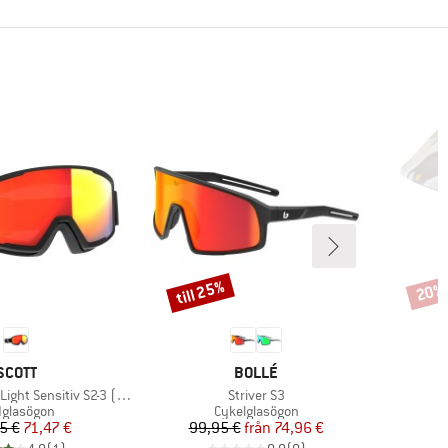
till 25%
20%
Rabatt
Rabat
VARUMÄRKE
VARUMÄRKE
SCOTT
BOLLÉ
Produkter
 Sensitiv S2-3 (VLT 33-14%)
Striver S3
duktgrupp
Produktgrupp
dglasögon
Cykelglasögon
Pris
Reducerat pris
Pris
Reducerat pris
5 €
71,47 €
99,95 €
från
74,96 €