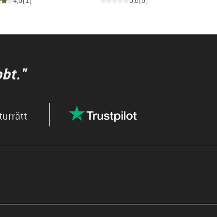
4,0
(
1
)
0,0
(
0
)
bbt."
turrätt