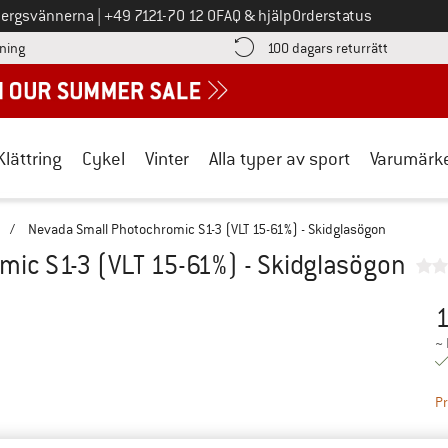
Ring oss på
bergsvännerna
|
+49 7121-70 12 0
FAQ & hjälp
Orderstatus
Hitta betalningsinformationen här! Öppnas i en inforuta
Gå till re
lning
100 dagars returrätt
Klättring
Cykel
Vinter
Alla typer av sport
Varumärk
/
Nevada Small Photochromic S1-3 (VLT 15-61%) - Skidglasögon
ic S1-3 (VLT 15-61%) - Skidglasögon
1
Pr
~
Pr