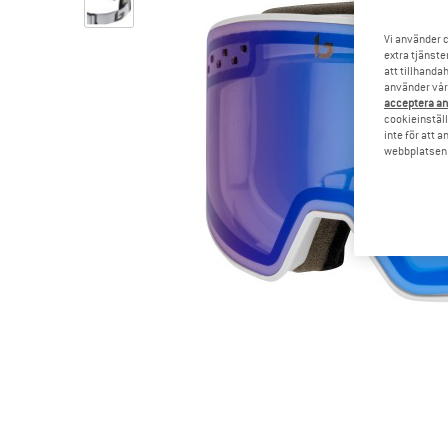
Vi använder c
extra tjänste
att tillhanda
använder vår 
acceptera an
cookieinställ
inte för att 
webbplatsen e