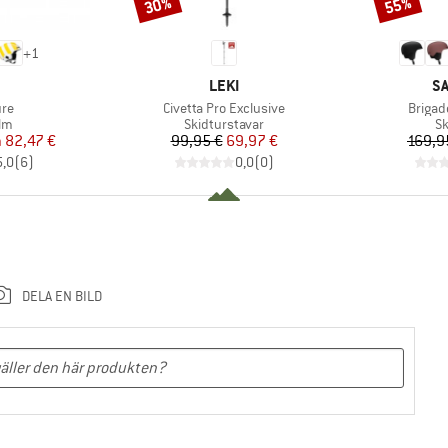
30%
55%
Rabatt
Rabatt
+
1
UMÄRKE
VARUMÄRKE
V
LEKI
S
er
Produkter
Produk
ure
Civetta Pro Exclusive
Brigad
tgrupp
Produktgrupp
Pr
älm
Skidturstavar
Sk
is
ducerat pris
Pris
Reducerat pris
n
82,47 €
99,95 €
69,97 €
169,9
5,0
(
6
)
0,0
(
0
)
DELA EN BILD