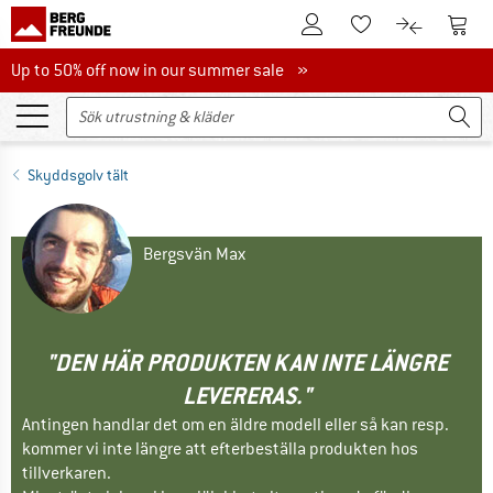
Till kundkontot
Till 
Till minneslistan.
Till produk
Up to 50% off now in our summer sale
Up to 50% off now in our summer sale »
Skyddsgolv tält
Bergsvän Max
"DEN HÄR PRODUKTEN KAN INTE LÄNGRE
LEVERERAS."
Antingen handlar det om en äldre modell eller så kan resp.
kommer vi inte längre att efterbeställa produkten hos
tillverkaren.