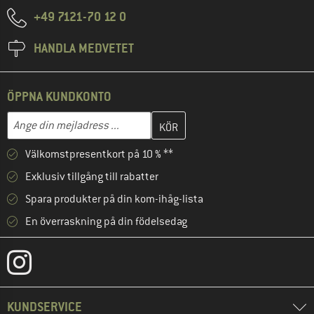
+49 7121-70 12 0
HANDLA MEDVETET
ÖPPNA KUNDKONTO
Skriv in din e-postadress här och skapa ditt kundkonto i nästa st
Mejladress
Välkomstpresentkort på 10 % **
Exklusiv tillgång till rabatter
Spara produkter på din kom-ihåg-lista
En överraskning på din födelsedag
KUNDSERVICE