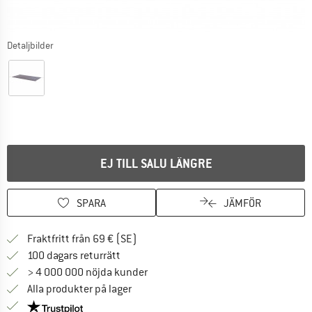
Detaljbilder
EJ TILL SALU LÄNGRE
SPARA
JÄMFÖR
Hitta fraktinformation här! Öppnas i e
Fraktfritt från 69 € (SE)
Gå till returpolicyn här Öppnas i en infor
100 dagars returrätt
> 4 000 000 nöjda kunder
Alla produkter på lager
Trust Pilot-garanti - hitta all information här!