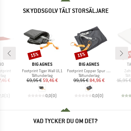
SKYDDSGOLV TÄLT STORSÄLJARE
15%
15%
15
Rabatt
Rabatt
Raba
ÄRKE
VARUMÄRKE
VARUMÄRKE
V
NO
BIG AGNES
BIG AGNES
T
Produkter
Produkter
Pro
tprint
Footprint Tiger Wall UL1
Footprint Copper Spur UL2 Bikepack
Zel
grupp
Produktgrupp
Produktgrupp
Pro
rlag
Tältunderlag
Tältunderlag
Täl
is
ducerat pris
Pris
Reducerat pris
Pris
Reducerat pris
7,46 €
69,95 €
59,46 €
99,95 €
84,96 €
16,95 
2,0
(
1
)
0,0
(
0
)
0,0
(
0
)
VAD TYCKER DU OM DET?