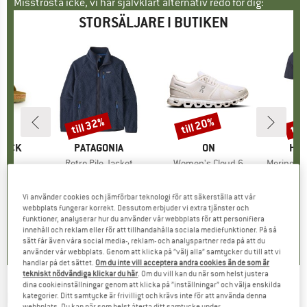
Misströsta icke, vi har självklart alternativ redo för dig:
STORSÄLJARE I BUTIKEN
till 32%
till 20%
til
Rabatt
Rabatt
Raba
KE
TOCK
VARUMÄRKE
PATAGONIA
VARUMÄRKE
ON
VA
HEB
er
 BF
Produkter
Retro Pile Jacket
Produkter
Women's Cloud 6
Produkte
MerinoMix150 Pi
tgrupp
er
Produktgrupp
Fleecejacka
Produktgrupp
Sneakers
Pr
Me
is
ducerat pris
71,96 €
149,95 €
från
Pris
Reducerat pris
101,97 €
159,95 €
från
Pris
Reducerat pris
127,96 €
59,95 €
Vi använder cookies och jämförbar teknologi för att säkerställa att vår
+
6
+
1
+
9
webbplats fungerar korrekt. Dessutom erbjuder vi extra tjänster och
funktioner, analyserar hur du använder vår webbplats för att personifiera
,8
(
20
)
4,6
(
71
)
4,7
(
48
)
innehåll och reklam eller för att tillhandahålla sociala mediefunktioner. På så
sätt får även våra social media-, reklam- och analyspartner reda på att du
använder vår webbplats. Genom att klicka på ”välj alla” samtycker du till att vi
handlar på det sättet.
Om du inte vill acceptera andra cookies än de som är
tekniskt nödvändiga klickar du här
. Om du vill kan du när som helst justera
dina cookieinställningar genom att klicka på ”inställningar” och välja enskilda
BIG AGNES
-
Footprint Blacktail 2 Hotel -
kategorier. Ditt samtycke är frivilligt och krävs inte för att använda denna
webbplats. Du kan när som helst återta ditt samtycke under