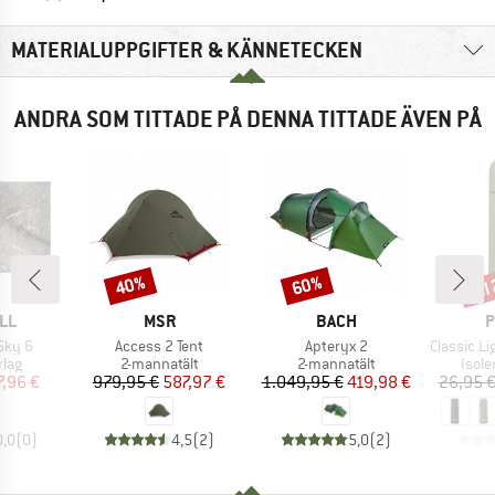
MATERIALUPPGIFTER & KÄNNETECKEN
ANDRA SOM TITTADE PÅ DENNA TITTADE ÄVEN PÅ
til
40%
60%
Rabatt
Rabatt
Raba
ÄRKE
VARUMÄRKE
VARUMÄRKE
V
LL
MSR
BACH
P
Produkter
Produkter
Produkter
Sky 6
Access 2 Tent
Apteryx 2
Classic Ligh
grupp
Produktgrupp
Produktgrupp
Prod
rlag
2-mannatält
2-mannatält
Isol
is
ducerat pris
Pris
Reducerat pris
Pris
Reducerat pris
7,96 €
979,95 €
587,97 €
1.049,95 €
419,98 €
26,95 
0,0
(
0
)
4,5
(
2
)
5,0
(
2
)