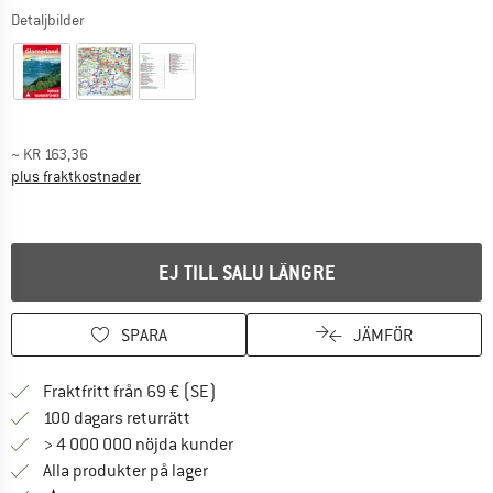
Detaljbilder
~
KR
163,36
Information om fraktkostnader. Öppnas i en inforuta
plus fraktkostnader
EJ TILL SALU LÄNGRE
SPARA
JÄMFÖR
Hitta fraktinformation här! Öppnas i e
Fraktfritt från 69 € (SE)
Gå till returpolicyn här Öppnas i en infor
100 dagars returrätt
> 4 000 000 nöjda kunder
Alla produkter på lager