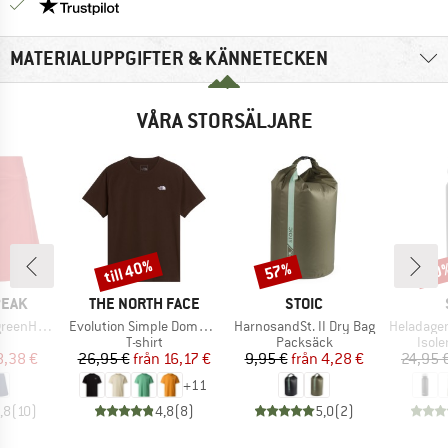
Trust Pilot-garanti - hitta all information här!
MATERIALUPPGIFTER & KÄNNETECKEN
VÅRA STORSÄLJARE
till 40%
57%
80
Rabatt
Rabatt
Raba
RKE
VARUMÄRKE
VARUMÄRKE
PEAK
THE NORTH FACE
STOIC
Produkter
Produkter
Produkter
e. Skort
Evolution Simple Dome Short Sleeve
HarnosandSt. II Dry Bag
HeladagenSt. Insulated
uktgrupp
Produktgrupp
Produktgrupp
Prod
T-shirt
Packsäck
Isol
is
ducerat pris
Pris
Reducerat pris
Pris
Reducerat pris
8,38 €
26,95 €
från
16,17 €
9,95 €
från
4,28 €
24,95 
+
11
,8
(
10
)
4,8
(
8
)
5,0
(
2
)