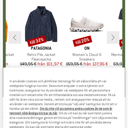
till 32%
till 20%
til
Rabatt
Rabatt
Raba
ÄRKE
NIA
VARUMÄRKE
PATAGONIA
VARUMÄRKE
ON
VA
HEB
3L Jacket
Produkter
Retro Pile Jacket
Produkter
Women's Cloud 6
Produkte
MerinoMix150 Pi
tgrupp
cka
Produktgrupp
Fleecejacka
Produktgrupp
Sneakers
Pr
Me
is
ducerat pris
från
149,95 €
från
Pris
Reducerat pris
101,97 €
159,95 €
från
Pris
Reducerat pris
127,96 €
59,95 €
7 €
+
1
+
9
+
7
4,6
(
71
)
4,7
(
48
)
Vi använder cookies och jämförbar teknologi för att säkerställa att vår
,7
(
79
)
webbplats fungerar korrekt. Dessutom erbjuder vi extra tjänster och
funktioner, analyserar hur du använder vår webbplats för att personifiera
innehåll och reklam eller för att tillhandahålla sociala mediefunktioner. På så
sätt får även våra social media-, reklam- och analyspartner reda på att du
använder vår webbplats. Genom att klicka på ”välj alla” samtycker du till att vi
handlar på det sättet.
Om du inte vill acceptera andra cookies än de som är
BERGVERLAG ROTHER
-
Glarnerland -
tekniskt nödvändiga klickar du här
. Om du vill kan du när som helst justera
Vandringsguider
dina cookieinställningar genom att klicka på ”inställningar” och välja enskilda
kategorier. Ditt samtycke är frivilligt och krävs inte för att använda denna
webbplats. Du kan när som helst återta ditt samtycke under