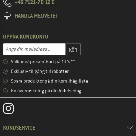
+49 7121-70 12 0
HANDLA MEDVETET
ÖPPNA KUNDKONTO
Skriv in din e-postadress här och skapa ditt kundkonto i nästa st
Mejladress
Välkomstpresentkort på 10 % **
Exklusiv tillgång till rabatter
Spara produkter på din kom-ihåg-lista
En överraskning på din födelsedag
KUNDSERVICE