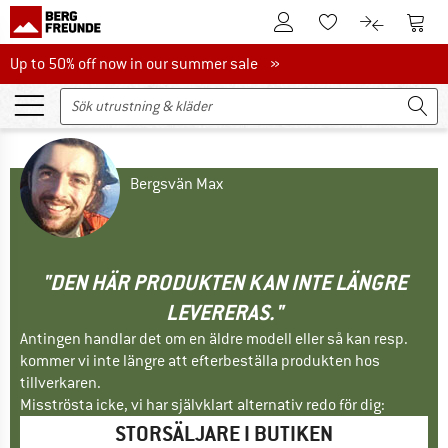
Till kundkontot
Till 
Till minneslistan.
Till produk
Up to 50% off now in our summer sale
Up to 50% off now in our summer sale »
Bergsvän Max
"DEN HÄR PRODUKTEN KAN INTE LÄNGRE
LEVERERAS."
Antingen handlar det om en äldre modell eller så kan resp.
kommer vi inte längre att efterbeställa produkten hos
tillverkaren.
Misströsta icke, vi har självklart alternativ redo för dig:
STORSÄLJARE I BUTIKEN