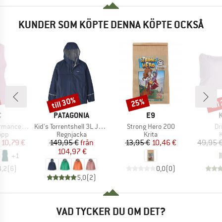
KUNDER SOM KÖPTE DENNA KÖPTE OCKSÅ
till 30%
til
25%
Rabatt
Rabatt
Raba
MÄRKE
VARUMÄRKE
VARUMÄRKE
C
PATAGONIA
E9
Produkter
Produkter
Pr
pikenSt. Tank
Kid's Torrentshell 3L Jacket
Strong Hero 200
Dr
grupp
Produktgrupp
Produktgrupp
P
opp
Regnjacka
Krita
is
ducerat pris
Pris
Reducerat pris
Pris
Reducerat pris
10,79 €
149,95 €
från
13,95 €
10,46 €
49,95 
104,97 €
+
1
4,2
(
6
)
0,0
(
0
)
5,0
(
2
)
VAD TYCKER DU OM DET?