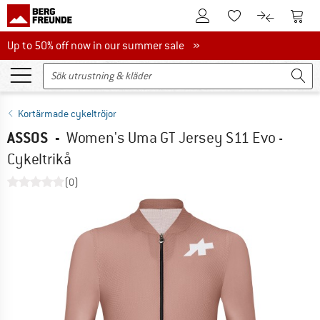
Till kundkontot
Till 
Till minneslistan.
Till produk
Up to 50% off now in our summer sale
Up to 50% off now in our summer sale »
Kortärmade cykeltröjor
ASSOS
-
Women's Uma GT Jersey S11 Evo -
Cykeltrikå
(0)