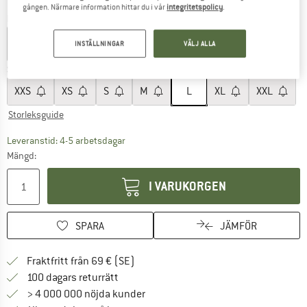
gången. Närmare information hittar du i vår
integritetspolicy
.
Färg:
Blossom Pink
INSTÄLLNINGAR
VÄLJ ALLA
Storlek:
L
XXS
XS
S
M
L
XL
XXL
Storleksguide
Länken öppnas i en inforuta och innehåller 
Leveranstid: 4-5 arbetsdagar
Mängd:
I VARUKORGEN
SPARA
JÄMFÖR
Hitta fraktinformation här! Öppnas i e
Fraktfritt från 69 € (SE)
Gå till returpolicyn här Öppnas i en infor
100 dagars returrätt
> 4 000 000 nöjda kunder