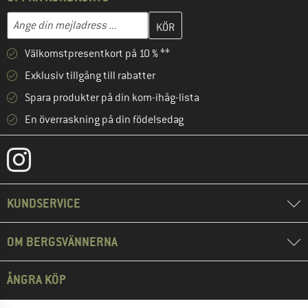
Skriv in din e-postadress här och skapa ditt kundkonto i nästa st
Mejladress
Välkomstpresentkort på 10 % **
Exklusiv tillgång till rabatter
Spara produkter på din kom-ihåg-lista
En överraskning på din födelsedag
KUNDSERVICE
OM BERGSVÄNNERNA
ÅNGRA KÖP