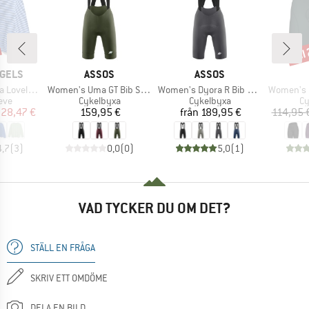
til
Raba
KE
VARUMÄRKE
VARUMÄRKE
GELS
ASSOS
ASSOS
Produkter
Produkter
Produkter
y Stripes
Women's Uma GT Bib Shorts S11
Women's Dyora R Bib Shorts S11
Women's Magi
grupp
Produktgrupp
Produktgrupp
Pr
eve
Cykelbyxa
Cykelbyxa
Cy
is
ducerat pris
Pris
Pris
28,47 €
159,95 €
från
189,95 €
114,95 
4,7
(
3
)
0,0
(
0
)
5,0
(
1
)
VAD TYCKER DU OM DET?
STÄLL EN FRÅGA
SKRIV ETT OMDÖME
DELA EN BILD