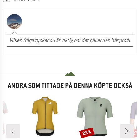
ANDRA SOM TITTADE PÅ DENNA KÖPTE OCKSÅ
25%
23
Rabatt
Raba