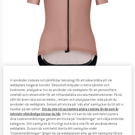
Vi använder cookies och jämförbar teknologi för att säkerställa att vår
Detaljbilder
webbplats fungerar korrekt. Dessutom erbjuder vi extra tjänster och
funktioner, analyserar hur du använder vår webbplats för att personifiera
innehåll och reklam eller för att tillhandahålla sociala mediefunktioner. På så
sätt får även våra social media-, reklam- och analyspartner reda på att du
använder vår webbplats. Genom att klicka på ”välj alla” samtycker du till att vi
handlar på det sättet.
Om du inte vill acceptera andra cookies än de som är
tekniskt nödvändiga klickar du här
. Om du vill kan du när som helst justera
Pris:
128,20
€
inkl. moms
dina cookieinställningar genom att klicka på ”inställningar” och välja enskilda
kategorier. Ditt samtycke är frivilligt och krävs inte för att använda denna
~
KR
1.405,52
webbplats. Du kan när som helst återta ditt samtycke under
Sverige. Information om fraktkostnader. Öppnas i 
Fraktfri
(SE)
”Cookieinställningar” längst ner på webbplatsen eller ge ditt samtycke första